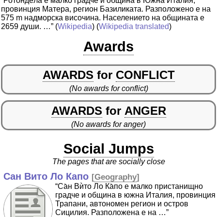
“Ротондѐла е малко градче и община в Южна Италия,
провинция Матера, регион Базиликата. Разположено е на
575 m надморска височина. Населението на общината е
2659 души. …”
(
Wikipedia
) (
Wikipedia translated
)
Awards
AWARDS
for
CONFLICT
(No awards for conflict)
AWARDS
for
ANGER
(No awards for anger)
Social Jumps
The pages that are socially close
Сан Вито Ло Капо
[
Geography
]
“Са̀н Вѝто Ло Ка̀по е малко пристанищно
градче и община в южна Италия, провинция
Трапани, автономен регион и остров
Сицилия. Разположена е на …”