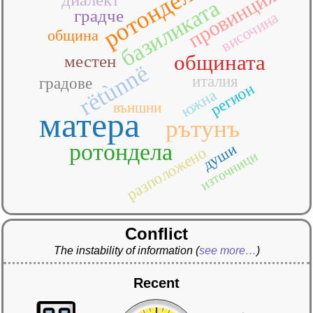
ротондѐла
провинция
базиликата
градче
височина
община
общината
местен
rëtùnnë
италия
градове
регион
южна
външни
матера
рътунъ
ротондела
души
разположено
източници
Conflict
The instability of information
(
see more…
)
Recent