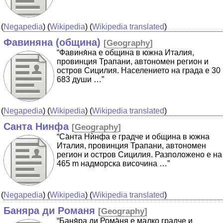
(
Negapedia
) (
Wikipedia
) (
Wikipedia translated
)
Фавиняна (община)
[
Geography
]
“Фавиня̀на е община в южна Италия,
провинция Трапани, автономен регион и
остров Сицилия. Населението на града е 30
683 души …”
(
Negapedia
) (
Wikipedia
) (
Wikipedia translated
)
Санта Нинфа
[
Geography
]
“Са̀нта Нѝнфа е градче и община в южна
Италия, провинция Трапани, автономен
регион и остров Сицилия. Разположено е на
465 m надморска височина …”
(
Negapedia
) (
Wikipedia
) (
Wikipedia translated
)
Баняра ди Романя
[
Geography
]
“Баня̀ра ди Рома̀ня е малко градче и