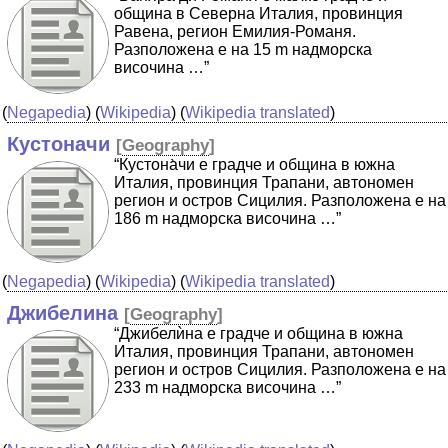
община в Северна Италия, провинция
Равена, регион Емилия-Романя.
Разположена е на 15 m надморска
височина …”
(
Negapedia
) (
Wikipedia
) (
Wikipedia translated
)
Кустоначи
[
Geography
]
“Кустона̀чи е градче и община в южна
Италия, провинция Трапани, автономен
регион и остров Сицилия. Разположена е на
186 m надморска височина …”
(
Negapedia
) (
Wikipedia
) (
Wikipedia translated
)
Джибелина
[
Geography
]
“Джибелѝна е градче и община в южна
Италия, провинция Трапани, автономен
регион и остров Сицилия. Разположена е на
233 m надморска височина …”