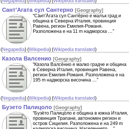
(
Negapedia
) (
Wikipedia
) (
Wikipedia translated
)
Сант'Агата сул Сантерно
[
Geography
]
“Cа̀ит'А̀гата сул Сантѐрно е малък град и
община в Северна Италия, провинция
Равена, регион Емилия-Романя.
Разположена е на 11 m надморска …”
(
Negapedia
) (
Wikipedia
) (
Wikipedia translated
)
Казола Валсенио
[
Geography
]
“Ка̀зола Валсѐнио е малко градче и община
в Северна Италия, провинция Равена,
регион Емилия-Романя. Разположена е на
195 m надморска височина …”
(
Negapedia
) (
Wikipedia
) (
Wikipedia translated
)
Бузето Палицоло
[
Geography
]
“Бузѐто Палицо̀ло е община в южна Италия,
провинция Трапани, автономен регион и
остров Сицилия. Разположена е на 249 m
надморска височина. Населението …”