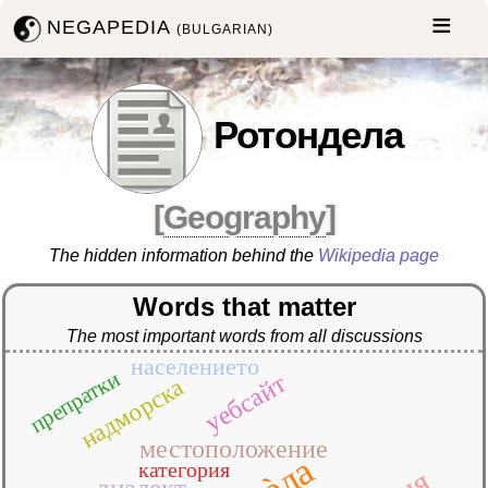
NEGAPEDIA
(BULGARIAN)
Ротондела
[
Geography
]
The hidden information behind the
Wikipedia page
Words that matter
The most important words from all discussions
населението
препратки
уебсайт
надморска
местоположение
категория
диалект