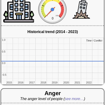
0
100
0
Historical trend (2014 - 2023)
1.0
1.0
Time / Conflict
Time / Conflict
0.5
0.5
0.0
0.0
-0.5
-0.5
2015
2015
2016
2016
2017
2017
2018
2018
2019
2019
2020
2020
2021
2021
2022
2022
Anger
The anger level of people
(
see more…
)