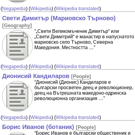
(
Negapedia
) (
Wikipedia
) (
Wikipedia translated
)
Свети Димитър (Мариовско Търново)
[
Geography
]
“„Свети Великомъченик Димитър“ или
„Свети Димитрий“ е манастир в напуснатото
мариовско село Търново, Северна
Македония. Местността …”
(
Negapedia
) (
Wikipedia
) (
Wikipedia translated
)
Дионисий Кандиларов
[
People
]
“Дионисий (Дионис) Кандиларов е
български просветен деец и революционер,
деец на Вътрешната македоно-одринска
революционна организация …”
(
Negapedia
) (
Wikipedia
) (
Wikipedia translated
)
Борис Иванов (ботаник)
[
People
]
“Борис Иванов е български общественик и