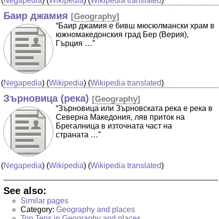
(
Negapedia
) (
Wikipedia
) (
Wikipedia translated
)
Баир джамия
[
Geography
]
“Баир джамия е бивш мюсюлмански храм в
южномакедонския град Бер (Верия),
Гърция …”
(
Negapedia
) (
Wikipedia
) (
Wikipedia translated
)
Зърновица (река)
[
Geography
]
“Зърновица или Зърновската река е река в
Северна Македония, ляв приток на
Брегалница в източната част на
страната …”
(
Negapedia
) (
Wikipedia
) (
Wikipedia translated
)
See also:
Similar pages
Category:
Geography and places
Top Tens in Geography and places