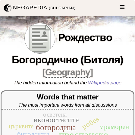
NEGAPEDIA
(BULGARIAN)
Рождество
Богородично (Битоля)
[
Geography
]
The hidden information behind the
Wikipedia page
Words that matter
The most important words from all discussions
осветена
робев
иконостасите
църквите
богородица
мраморен
преспанско
битолската