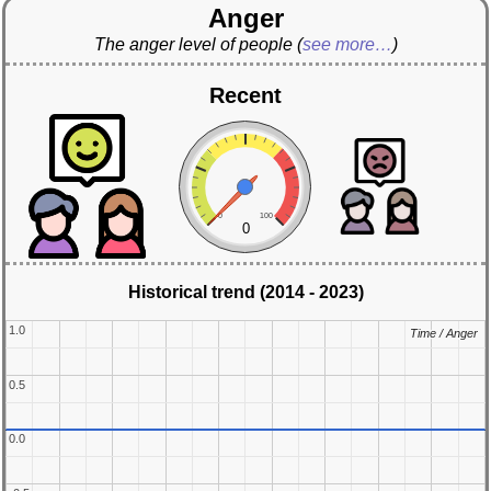
Anger
The anger level of people
(
see more…
)
Recent
0
100
0
Historical trend (2014 - 2023)
1.0
1.0
Time / Anger
Time / Anger
0.5
0.5
0.0
0.0