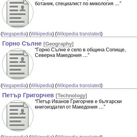
ботаник, специалист по микология …”
(
Negapedia
) (
Wikipedia
) (
Wikipedia translated
)
Горно Сълне
[
Geography
]
“Горно Сълне е село в община Сопище,
Северна Македония …”
(
Negapedia
) (
Wikipedia
) (
Wikipedia translated
)
Петър Григорчев
[
Technology
]
“Петър Иванов Григорчев е български
книгоиздател от Македония …”