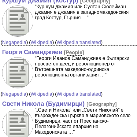
Куршум джамия (Костур)
[
Geography
]
“Куршум джамия или Султан Сюлейман
джамия е джамия в западномакедонския
град Костур, Гърция …”
(
Negapedia
) (
Wikipedia
) (
Wikipedia translated
)
Георги Саманджиев
[
People
]
“Георги Иванов Саманджиев е български
просветен деец и революционер от
Вътрешната македоно-одринска
революционна организация …”
(
Negapedia
) (
Wikipedia
) (
Wikipedia translated
)
Свети Никола (Будимирци)
[
Geography
]
“„Свети Никола“ или „Свети Николай“ е
възрожденска църква в мариовското село
Будимирци, част от Преспанско-
Пелагонийската епархия на
Македонската …”