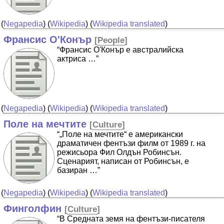
(
Negapedia
) (
Wikipedia
) (
Wikipedia translated
)
Франсис О'Конър
[
People
]
“Франсис О'Конър е австралийска
актриса …”
(
Negapedia
) (
Wikipedia
) (
Wikipedia translated
)
Поле на мечтите
[
Culture
]
“„Поле на мечтите“ е американски
драматичен фентъзи филм от 1989 г. на
режисьора Фил Олдън Робинсън.
Сценарият, написан от Робинсън, е
базиран …”
(
Negapedia
) (
Wikipedia
) (
Wikipedia translated
)
Финголфин
[
Culture
]
“В Средната земя на фентъзи-писателя