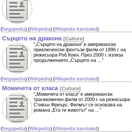
(
Negapedia
) (
Wikipedia
) (
Wikipedia translated
)
Сърцето на дракона
[
Culture
]
“„Сърцето на дракона“ е американски
приключенски фентъзи филм от 1996 г. на
режисьора Роб Коен. През 2000 г. излиза
продължението „Сърцето на …”
(
Negapedia
) (
Wikipedia
) (
Wikipedia translated
)
Момичета от класа
[
Culture
]
“„Момичета от класа“ е американски
трагикомичен филм от 2000 г. на режисьора
Стивън Фриърс. Филмът се основава на
романа „Ега ти животът“ на …”
(
Negapedia
) (
Wikipedia
) (
Wikipedia translated
)