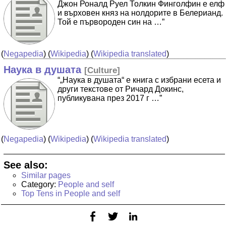
Джон Роналд Руел Толкин Финголфин е елф
и върховен княз на нолдорите в Белерианд.
Той е първороден син на …”
(
Negapedia
) (
Wikipedia
) (
Wikipedia translated
)
Наука в душата
[
Culture
]
“„Наука в душата“ е книга с избрани есета и
други текстове от Ричард Докинс,
публикувана през 2017 г …”
(
Negapedia
) (
Wikipedia
) (
Wikipedia translated
)
See also:
Similar pages
Category:
People and self
Top Tens in People and self