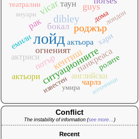
horses
vicar
таун
театрални
guys
лондон
дома
януари
dibley
рак
бокал
роджър
лойд
хари
емили
актьора
ситуационните
огненият
панкреаса
кентиш
актриси
потър
ролите
английски
актьори
известен
източници
чарлз
умира
Conflict
The instability of information
(
see more…
)
Recent