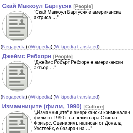
Скай Маккоул Бартусяк
[
People
]
“Скай Маккоул Бартусяк е американска
актриса …”
(
Negapedia
) (
Wikipedia
) (
Wikipedia translated
)
Джеймс Ребхорн
[
People
]
“Джеймс Робърт Ребхорн е американски
актьор …”
(
Negapedia
) (
Wikipedia
) (
Wikipedia translated
)
Измамниците (филм, 1990)
[
Culture
]
“„Измамниците“ е американски криминален
филм от 1990 г. на режисьора Стивън
Фриърс. Сценарият, написан от Доналд
Уестлейк, е базиран на …”