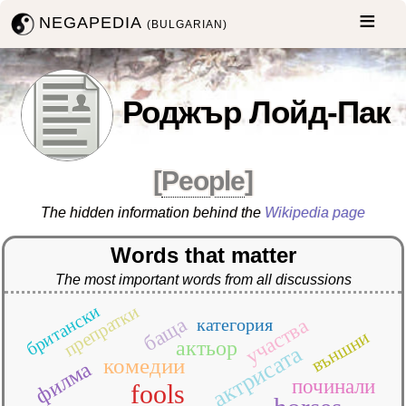
NEGAPEDIA
(BULGARIAN)
Роджър Лойд-Пак
[
People
]
The hidden information behind the
Wikipedia page
Words that matter
The most important words from all discussions
препратки
британски
баща
участва
категория
външни
актьор
актрисата
комедии
филма
починали
fools