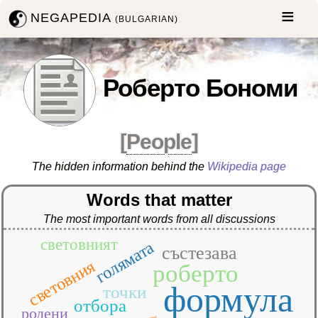
NEGAPEDIA
(BULGARIAN)
Роберто Бономи
[
People
]
The hidden information behind the
Wikipedia page
Words that matter
The most important words from all discussions
световният
голямата
състезава
световния
роберто
формула
точки
отбора
родени