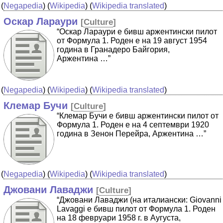
(
Negapedia
) (
Wikipedia
) (
Wikipedia translated
)
Оскар Лараури
[
Culture
]
“Оскар Лараури е бивш аржентински пилот
от Формула 1. Роден е на 19 август 1954
година в Гранадеро Байгория,
Аржентина …”
(
Negapedia
) (
Wikipedia
) (
Wikipedia translated
)
Клемар Бучи
[
Culture
]
“Клемар Бучи е бивш аржентински пилот от
Формула 1. Роден е на 4 септември 1920
година в Зенон Перейра, Аржентина …”
(
Negapedia
) (
Wikipedia
) (
Wikipedia translated
)
Джовани Лаваджи
[
Culture
]
“Джовани Лаваджи (на италиански: Giovanni
Lavaggi е бивш пилот от Формула 1. Роден
на 18 февруари 1958 г. в Аугуста,