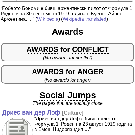
“Роберто Бономи е бивш аржентински пилот от Формула 1.
Роден е на 30 септември 1919 година в Буенос Айрес,
Аржентина. …”
(
Wikipedia
) (
Wikipedia translated
)
Awards
AWARDS
for
CONFLICT
(No awards for conflict)
AWARDS
for
ANGER
(No awards for anger)
Social Jumps
The pages that are socially close
Дриес ван дер Лоф
[
Culture
]
“Дриес ван дер Лоф е бивш пилот от
Формула 1. Роден на 23 август 1919 година
в Емен, Нидерландия …”