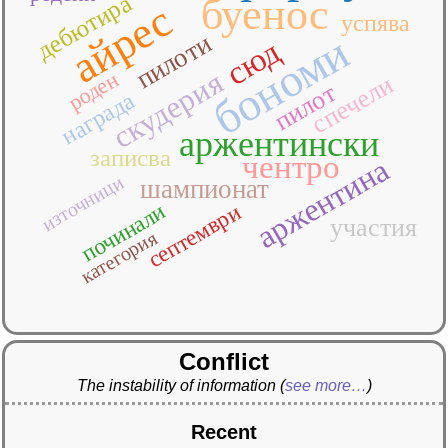
дебютира
буенос
айрес
успява
бономи
пилоти
сюд
скудерия
роден
спечели
пилот
награда
аржентински
записва
чентро
аржентина
източници
шампионат
починали
септември
участия
категория
Conflict
The instability of information
(
see more…
)
Recent