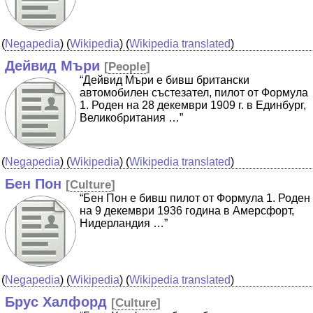
(
Negapedia
) (
Wikipedia
) (
Wikipedia translated
)
Дейвид Мъри
[
People
]
“Дейвид Мъри е бивш британски
автомобилен състезател, пилот от Формула
1. Роден на 28 декември 1909 г. в Единбург,
Великобритания …”
(
Negapedia
) (
Wikipedia
) (
Wikipedia translated
)
Бен Пон
[
Culture
]
“Бен Пон е бивш пилот от Формула 1. Роден
на 9 декември 1936 година в Амерсфорт,
Нидерландия …”
(
Negapedia
) (
Wikipedia
) (
Wikipedia translated
)
Брус Халфорд
[
Culture
]