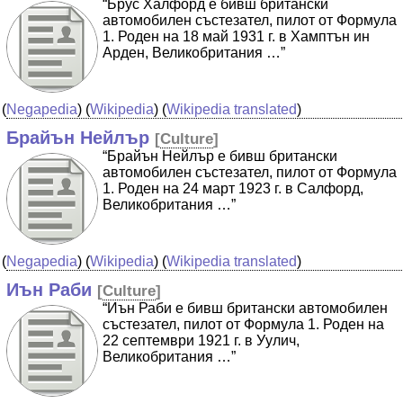
“Брус Халфорд е бивш британски
автомобилен състезател, пилот от Формула
1. Роден на 18 май 1931 г. в Хамптън ин
Арден, Великобритания …”
(
Negapedia
) (
Wikipedia
) (
Wikipedia translated
)
Брайън Нейлър
[
Culture
]
“Брайън Нейлър е бивш британски
автомобилен състезател, пилот от Формула
1. Роден на 24 март 1923 г. в Салфорд,
Великобритания …”
(
Negapedia
) (
Wikipedia
) (
Wikipedia translated
)
Иън Раби
[
Culture
]
“Иън Раби е бивш британски автомобилен
състезател, пилот от Формула 1. Роден на
22 септември 1921 г. в Уулич,
Великобритания …”