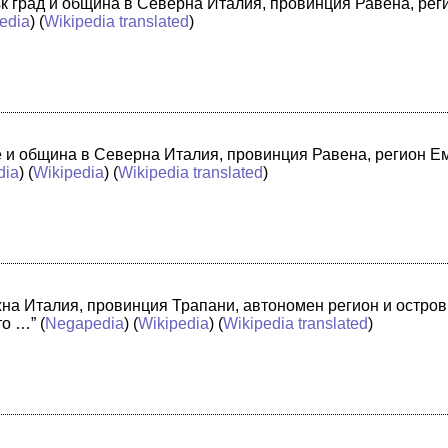
лък град и община в Северна Италия, провинция Равена, ре
edia
) (
Wikipedia translated
)
че и община в Северна Италия, провинция Равена, регион 
dia
) (
Wikipedia
) (
Wikipedia translated
)
жна Италия, провинция Трапани, автономен регион и остро
то …”
(
Negapedia
) (
Wikipedia
) (
Wikipedia translated
)