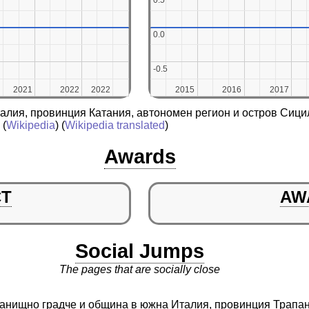
0.5
0.5
0.0
0.0
-0.5
-0.5
2021
2021
2022
2022
2022
2022
2015
2015
2016
2016
2017
2017
алия, провинция Катания, автономен регион и остров Сици
(
Wikipedia
) (
Wikipedia translated
)
Awards
CT
AW
Social Jumps
The pages that are socially close
истанищно градче и община в южна Италия, провинция Трапа