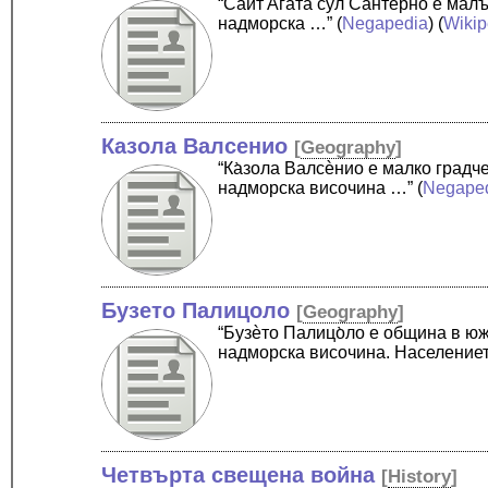
“Cа̀ит'А̀гата сул Сантѐрно е ма
надморска …”
(
Negapedia
) (
Wikip
Казола Валсенио
[
Geography
]
“Ка̀зола Валсѐнио е малко град
надморска височина …”
(
Negape
Бузето Палицоло
[
Geography
]
“Бузѐто Палицо̀ло е община в ю
надморска височина. Население
Четвърта свещена война
[
History
]