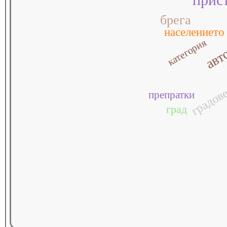
брега
населението
авт
категория
градов
препратки
град