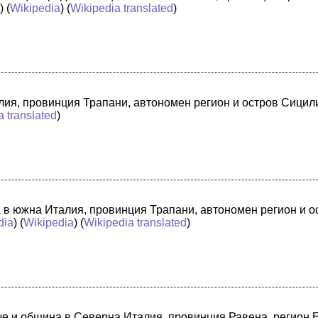
a
) (
Wikipedia
) (
Wikipedia translated
)
лия, провинция Трапани, автономен регион и остров Сицили
a translated
)
а в южна Италия, провинция Трапани, автономен регион и 
dia
) (
Wikipedia
) (
Wikipedia translated
)
адче и община в Северна Италия, провинция Равена, регион