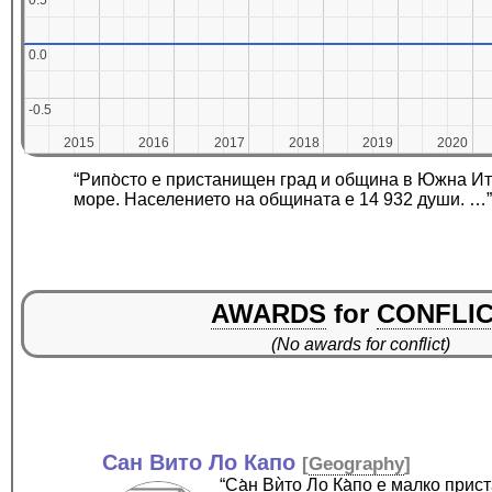
0.5
0.5
0.0
0.0
-0.5
-0.5
2015
2015
2016
2016
2017
2017
2018
2018
2019
2019
2020
2020
“Рипо̀сто е пристанищен град и община в Южна Ит
море. Населението на общината е 14 932 души. …”
AWARDS
for
CONFLI
(No awards for conflict)
Сан Вито Ло Капо
[
Geography
]
“Са̀н Вѝто Ло Ка̀по е малко пр