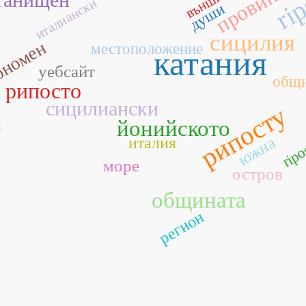
провинци
rip
външни
италиански
души
сицилия
ономен
местоположение
катания
уебсайт
общ
рипосто
сицилиански
рипосту
йонийското
е
южна
италия
ripo
море
остров
общината
регион