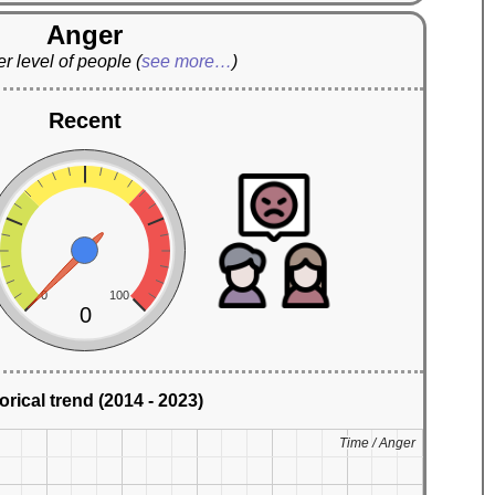
Anger
r level of people
(
see more…
)
Recent
0
100
0
orical trend (2014 - 2023)
Time / Anger
Time / Anger