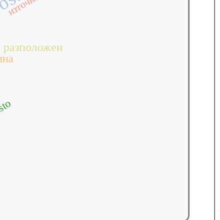
я
ostu
източници
разположен
ина
sto