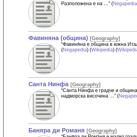
Разположена е на …”
(
Negapedi
Фавиняна (община)
[
Geography
]
“Фавиня̀на е община в южна Ита
(
Negapedia
) (
Wikipedia
) (
Wikipedi
Санта Нинфа
[
Geography
]
“Са̀нта Нѝнфа е градче и общин
надморска височина …”
(
Negape
Баняра ди Романя
[
Geography
]
“Баня̀ра ди Рома̀ня е малко гр