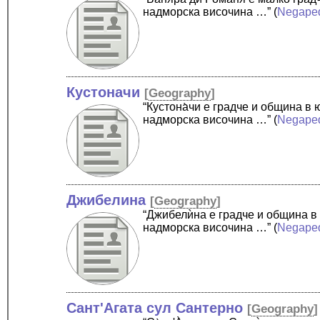
надморска височина …”
(
Negape
Кустоначи
[
Geography
]
“Кустона̀чи е градче и община 
надморска височина …”
(
Negape
Джибелина
[
Geography
]
“Джибелѝна е градче и община в
надморска височина …”
(
Negape
Сант'Агата сул Сантерно
[
Geography
]