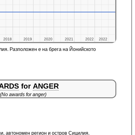
2018
2018
2019
2019
2020
2020
2021
2021
2022
2022
2022
2022
лия. Разположен е на брега на Йонийското
ARDS
for
ANGER
(No awards for anger)
ни, автономен регион и остров Сицилия.