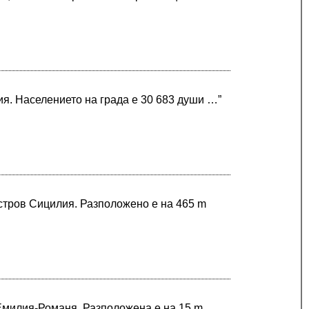
я. Населението на града е 30 683 души …”
остров Сицилия. Разположено е на 465 m
 Емилия-Романя. Разположена е на 15 m