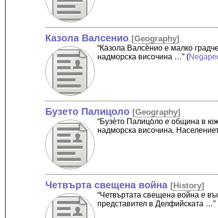
Казола Валсенио
[
Geography
]
“Ка̀зола Валсѐнио е малко град
надморска височина …”
(
Negape
Бузето Палицоло
[
Geography
]
“Бузѐто Палицо̀ло е община в ю
надморска височина. Население
Четвърта свещена война
[
History
]
“Четвъртата свещена война е въ
представител в Делфийската …”