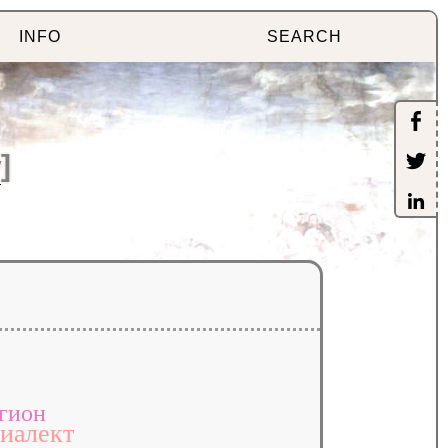
INFO
SEARCH
y
]
гион
иалект