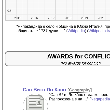
-0.5
-0.5
2015
2015
2016
2016
2017
2017
2018
2018
2019
2019
2020
2020
“Рипака̀ндида е село и община в Южна Италия, пр
общината е 1737 души. …”
(
Wikipedia
) (
Wikipedia tr
AWARDS
for
CONFLI
(No awards for conflict)
Сан Вито Ло Капо
[
Geography
]
“Са̀н Вѝто Ло Ка̀по е малко пр
Разположена е на …”
(
Negapedi