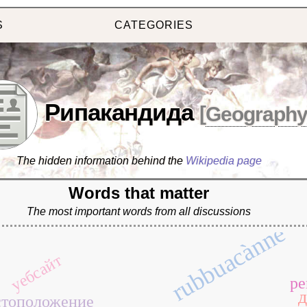
S
CATEGORIES
Рипакандида
[
Geograph
The hidden information behind the
Wikipedia page
Words that matter
The most important words from all discussions
rubbuacànnë
уебсайт
ре
д
стоположение