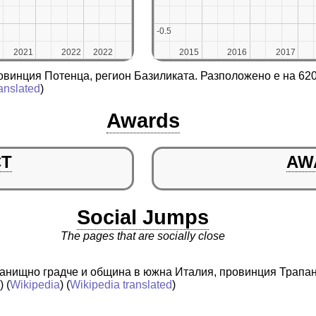
-0.5
-0.5
2021
2021
2022
2022
2022
2022
2015
2015
2016
2016
2017
2017
овинция Потенца, регион Базиликата. Разположено е на 62
anslated
)
Awards
CT
AW
Social Jumps
The pages that are socially close
истанищно градче и община в южна Италия, провинция Трапа
a
) (
Wikipedia
) (
Wikipedia translated
)