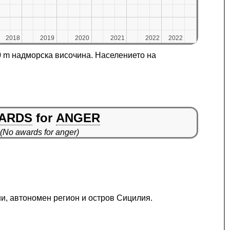
2018
2018
2019
2019
2020
2020
2021
2021
2022
2022
2022
2022
0 m надморска височина. Населението на
ARDS
for
ANGER
(No awards for anger)
ни, автономен регион и остров Сицилия.