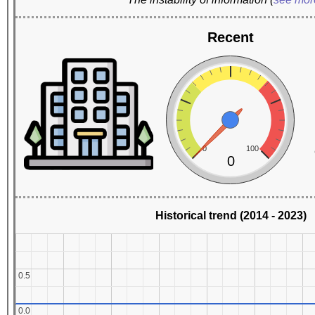
Recent
0
100
0
Historical trend (2014 - 2023)
0.5
0.5
0.0
0.0