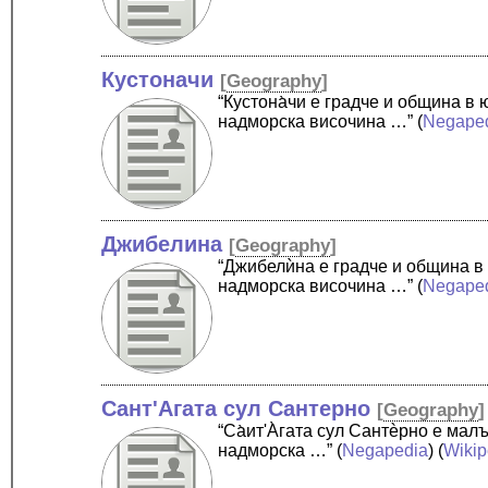
Кустоначи
[
Geography
]
“Кустона̀чи е градче и община 
надморска височина …”
(
Negape
Джибелина
[
Geography
]
“Джибелѝна е градче и община в
надморска височина …”
(
Negape
Сант'Агата сул Сантерно
[
Geography
]
“Cа̀ит'А̀гата сул Сантѐрно е ма
надморска …”
(
Negapedia
) (
Wikip