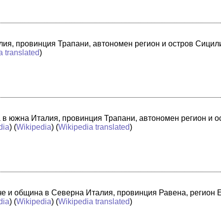
лия, провинция Трапани, автономен регион и остров Сицили
a translated
)
а в южна Италия, провинция Трапани, автономен регион и 
dia
) (
Wikipedia
) (
Wikipedia translated
)
адче и община в Северна Италия, провинция Равена, регион
dia
) (
Wikipedia
) (
Wikipedia translated
)