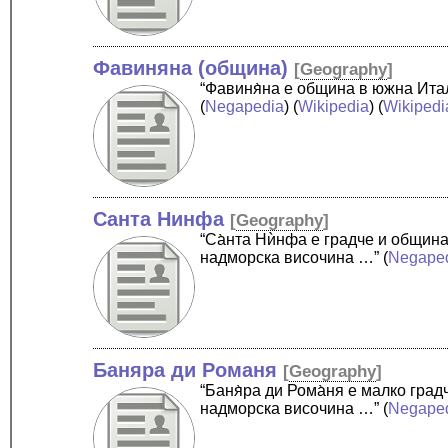
Фавиняна (община)
[
Geography
]
“Фавиня̀на е община в южна Ита
(
Negapedia
) (
Wikipedia
) (
Wikipedi
Санта Нинфа
[
Geography
]
“Са̀нта Нѝнфа е градче и общин
надморска височина …”
(
Negape
Баняра ди Романя
[
Geography
]
“Баня̀ра ди Рома̀ня е малко гр
надморска височина …”
(
Negape