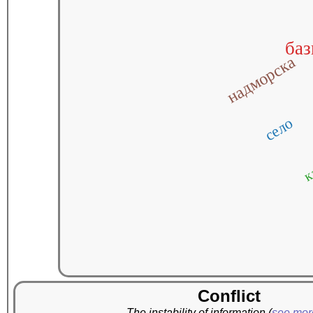
баз
надморска
село
к
Conflict
The instability of information
(
see mo