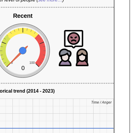
Recent
0
100
0
orical trend (2014 - 2023)
Time / Anger
Time / Anger