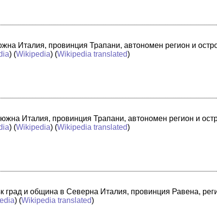
в южна Италия, провинция Трапани, автономен регион и ост
dia
) (
Wikipedia
) (
Wikipedia translated
)
 южна Италия, провинция Трапани, автономен регион и ост
dia
) (
Wikipedia
) (
Wikipedia translated
)
лък град и община в Северна Италия, провинция Равена, ре
edia
) (
Wikipedia translated
)