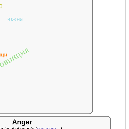
я
южна
овинция
ици
Anger
r level of people
(
see more…
)