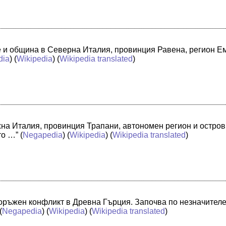
че и община в Северна Италия, провинция Равена, регион 
dia
) (
Wikipedia
) (
Wikipedia translated
)
жна Италия, провинция Трапани, автономен регион и остро
то …”
(
Negapedia
) (
Wikipedia
) (
Wikipedia translated
)
оръжен конфликт в Древна Гърция. Започва по незначителе
(
Negapedia
) (
Wikipedia
) (
Wikipedia translated
)