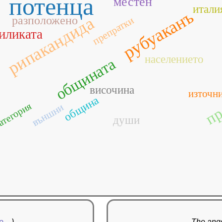
потенца
местен
итали
рубуаканъ
рипакандида
разположено
препратки
иликата
населението
общината
пр
височина
източн
община
атегория
външни
души
re…
)
The ange