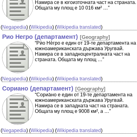
Намира се в югоизточната част на страната.
Общата му площ е 10 016 км² …”
(
Negapedia
) (
Wikipedia
) (
Wikipedia translated
)
Рио Негро (департамент)
[
Geography
]
“Рѝо Нѐгро е един от 19-те департамента на
южноамериканската държава Уругвай.
Намира се в западноцентралната част на
страната. Общата му площ …”
(
Negapedia
) (
Wikipedia
) (
Wikipedia translated
)
Сориано (департамент)
[
Geography
]
“Сориа̀но е един от 19-те департамента на
южноамериканската държава Уругвай.
Намира се в западната част на страната.
Общата му площ е 9008 км², а …”
(
Negapedia
) (
Wikipedia
) (
Wikipedia translated
)