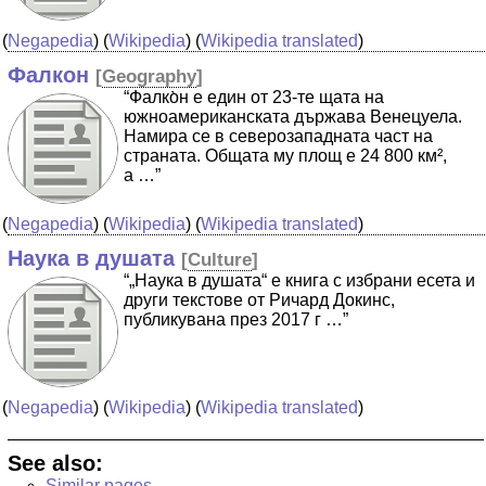
(
Negapedia
) (
Wikipedia
) (
Wikipedia translated
)
Фалкон
[
Geography
]
“Фалко̀н е един от 23-те щата на
южноамериканската държава Венецуела.
Намира се в северозападната част на
страната. Общата му площ е 24 800 км²,
а …”
(
Negapedia
) (
Wikipedia
) (
Wikipedia translated
)
Наука в душата
[
Culture
]
“„Наука в душата“ е книга с избрани есета и
други текстове от Ричард Докинс,
публикувана през 2017 г …”
(
Negapedia
) (
Wikipedia
) (
Wikipedia translated
)
See also:
Similar pages