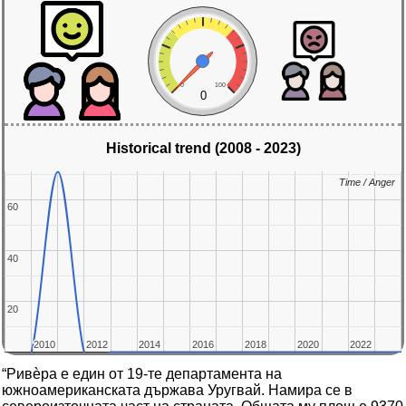
0
100
0
Historical trend (2008 - 2023)
Time / Anger
Time / Anger
60
60
40
40
20
20
2010
2010
2012
2012
2014
2014
2016
2016
2018
2018
2020
2020
2022
2022
“Ривѐра е един от 19-те департамента на
южноамериканската държава Уругвай. Намира се в