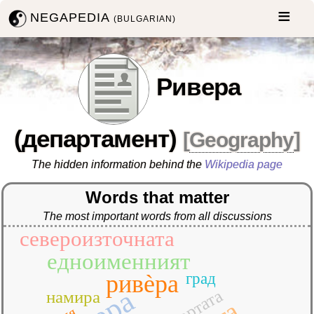
NEGAPEDIA
(BULGARIAN)
Ривера
(департамент)
[
Geography
]
The hidden information behind the
Wikipedia page
Words that matter
The most important words from all discussions
населението
североизточната
едноименният
ривѐра
град
картата
намира