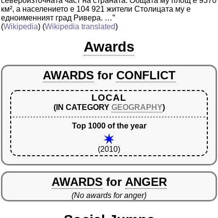
североизточната част на страната. Общата му площ е 9370
км², а населението е 104 921 жители Столицата му е
едноименният град Ривера. …”
(
Wikipedia
) (
Wikipedia translated
)
Awards
AWARDS
for
CONFLICT
LOCAL
(IN CATEGORY
GEOGRAPHY
)
Top 1000 of the year
(2010)
AWARDS
for
ANGER
(No awards for anger)