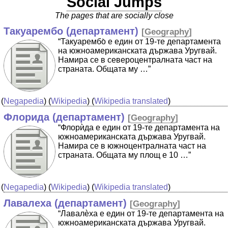
Social Jumps
The pages that are socially close
Такуарембо (департамент)
[
Geography
]
“Такуарембо̀ е един от 19-те департамента
на южноамериканската държава Уругвай.
Намира се в североцентралната част на
страната. Общата му …”
(
Negapedia
) (
Wikipedia
) (
Wikipedia translated
)
Флорида (департамент)
[
Geography
]
“Флорѝда е един от 19-те департамента на
южноамериканската държава Уругвай.
Намира се в южноцентралната част на
страната. Общата му площ е 10 …”
(
Negapedia
) (
Wikipedia
) (
Wikipedia translated
)
Лавалеха (департамент)
[
Geography
]
“Лавалѐха е един от 19-те департамента на
южноамериканската държава Уругвай.