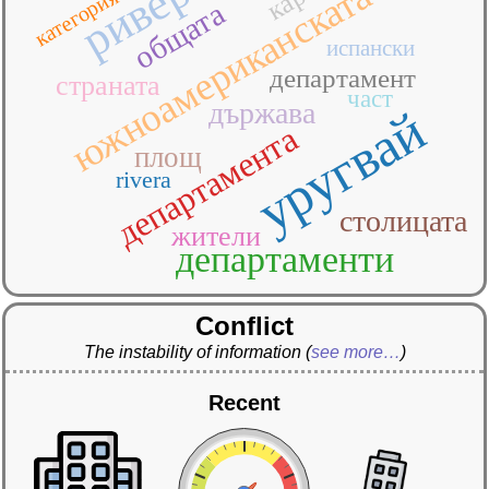
ривера
южноамериканската
категория
общата
испански
департамент
страната
част
държава
уругвай
департамента
площ
rivera
столицата
жители
департаменти
Conflict
The instability of information
(
see more…
)
Recent