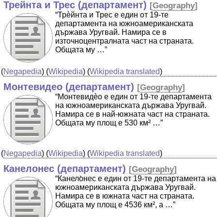
Трейнта и Трес (департамент)
[
Geography
]
“Трѐйнта и Трес е един от 19-те
департамента на южноамериканската
държава Уругвай. Намира се в
източноцентралната част на страната.
Общата му …”
(
Negapedia
) (
Wikipedia
) (
Wikipedia translated
)
Монтевидео (департамент)
[
Geography
]
“Монтевидѐо е един от 19-те департамента
на южноамериканската държава Уругвай.
Намира се в най-южната част на страната.
Общата му площ е 530 км² …”
(
Negapedia
) (
Wikipedia
) (
Wikipedia translated
)
Канелонес (департамент)
[
Geography
]
“Канело̀нес е един от 19-те департамента на
южноамериканската държава Уругвай.
Намира се в южната част на страната.
Общата му площ е 4536 км², а …”