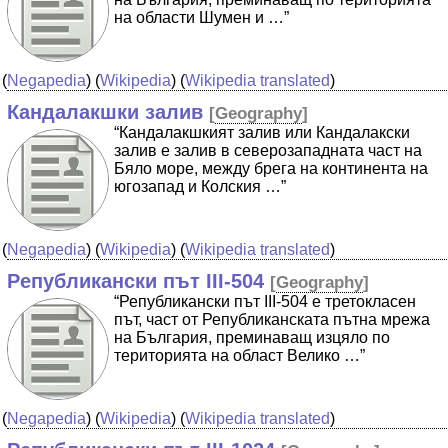
на области Шумен и …”
(
Negapedia
) (
Wikipedia
) (
Wikipedia translated
)
Кандалакшки залив
[
Geography
]
“Кандалакшкият залив или Кандалакски
залив е залив в северозападната част на
Бяло море, между брега на континента на
югозапад и Колския …”
(
Negapedia
) (
Wikipedia
) (
Wikipedia translated
)
Републикански път III-504
[
Geography
]
“Републикански път IIІ-504 е третокласен
път, част от Републиканската пътна мрежа
на България, преминаващ изцяло по
територията на област Велико …”
(
Negapedia
) (
Wikipedia
) (
Wikipedia translated
)