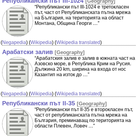
Републикански път III-1024
[
Geography
]
“Републикански път IIІ-1024 е третокласен
път, част от Републиканската пътна мрежа
на България, на територията на област
Монтана, Община Георги …”
(
Negapedia
) (
Wikipedia
) (
Wikipedia translated
)
Арабатски залив
[
Geography
]
“Арабатския залив е залив в южната част на
Азовско море, в Република Крим на Русия.
Дължина 20 km, ширина на входа от нос
Казантип на изток до …”
(
Negapedia
) (
Wikipedia
) (
Wikipedia translated
)
Републикански път II-35
[
Geography
]
“Републикански път II-35 е второкласен път,
част от републиканската пътна мрежа на
България, преминаващ по територията на
области Плевен, Ловеч …”