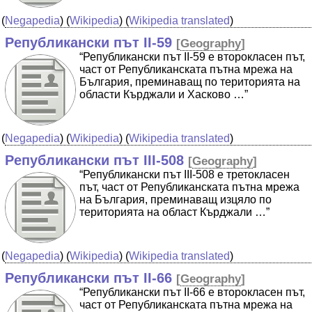
(
Negapedia
) (
Wikipedia
) (
Wikipedia translated
)
Републикански път II-59
[
Geography
]
“Републикански път II-59 е второкласен път,
част от Републиканската пътна мрежа на
България, преминаващ по територията на
области Кърджали и Хасково …”
(
Negapedia
) (
Wikipedia
) (
Wikipedia translated
)
Републикански път III-508
[
Geography
]
“Републикански път IIІ-508 е третокласен
път, част от Републиканската пътна мрежа
на България, преминаващ изцяло по
територията на област Кърджали …”
(
Negapedia
) (
Wikipedia
) (
Wikipedia translated
)
Републикански път II-66
[
Geography
]
“Републикански път II-66 е второкласен път,
част от Републиканската пътна мрежа на