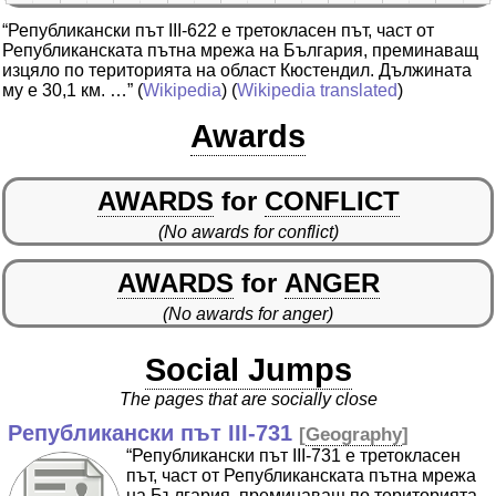
“Републикански път IIІ-622 е третокласен път, част от
Републиканската пътна мрежа на България, преминаващ
изцяло по територията на област Кюстендил. Дължината
му е 30,1 км. …”
(
Wikipedia
) (
Wikipedia translated
)
Awards
AWARDS
for
CONFLICT
(No awards for conflict)
AWARDS
for
ANGER
(No awards for anger)
Social Jumps
The pages that are socially close
Републикански път III-731
[
Geography
]
“Републикански път IIІ-731 е третокласен
път, част от Републиканската пътна мрежа
на България, преминаващ по територията