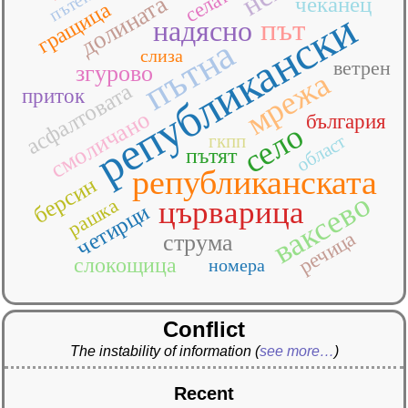
селата
пътен
долината
чеканец
гращица
републикански
път
надясно
пътна
слиза
ветрен
згурово
мрежа
асфалтовата
приток
смоличано
българия
село
гкпп
област
пътят
републиканската
берсин
ваксево
рашка
църварица
четирци
речица
струма
слокощица
номера
Conflict
The instability of information
(
see more…
)
Recent