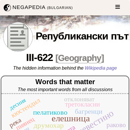
NEGAPEDIA
(BULGARIAN)
Републикански път
III-622
[
Geography
]
The hidden information behind the
Wikipedia page
Words that matter
The most important words from all discussions
отклоняват
кюстендил
десния
третокласни
багренци
невестино
пелатиково
елешница
пиянец
река
друмохар
раково