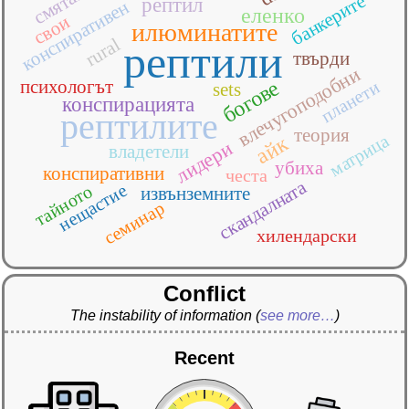
смятат
банкерите
рептил
конспиративен
еленко
свои
илюминатите
rural
рептили
твърди
влечугоподобни
психологът
богове
планети
sets
конспирацията
рептилите
теория
матрица
айк
лидери
владетели
убиха
конспиративни
честа
скандалната
нещастие
тайното
извънземните
семинар
хилендарски
Conflict
The instability of information
(
see more…
)
Recent