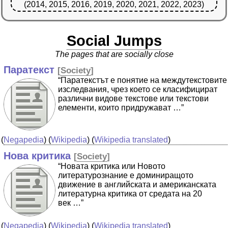
(2014, 2015, 2016, 2019, 2020, 2021, 2022, 2023)
Social Jumps
The pages that are socially close
Паратекст
[
Society
]
“Паратекстът е понятие на междутекстовите
изследвания, чрез което се класифицират
различни видове текстове или текстови
елементи, които придружават …”
(
Negapedia
) (
Wikipedia
) (
Wikipedia translated
)
Нова критика
[
Society
]
“Новата критика или Новото
литературознание е доминиращото
движение в английската и американската
литературна критика от средата на 20
век …”
(
Negapedia
) (
Wikipedia
) (
Wikipedia translated
)