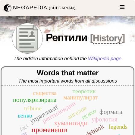
NEGAPEDIA
(BULGARIAN)
Рептили
[
History
]
The hidden information behind the
Wikipedia page
Words that matter
The most important words from all discussions
теоретик
същества
манипулират
популяризирана
рептилоидни
управляват
ангелов
tribune
психо
формата
венко
уфология
хуманоиди
debunk
fact
legends
променящи