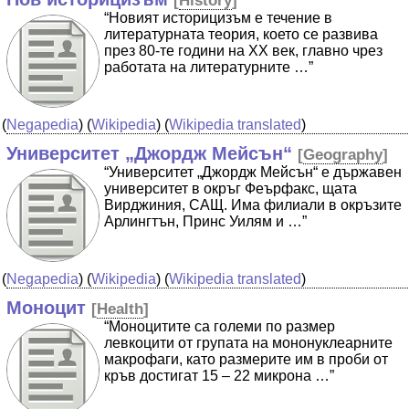
[
History
]
“Новият историцизъм е течение в
литературната теория, което се развива
през 80-те години на ХХ век, главно чрез
работата на литературните …”
(
Negapedia
) (
Wikipedia
) (
Wikipedia translated
)
Университет „Джордж Мейсън“
[
Geography
]
“Университет „Джордж Мейсън“ е държавен
университет в окръг Феърфакс, щата
Вирджиния, САЩ. Има филиали в окръзите
Арлингтън, Принс Уилям и …”
(
Negapedia
) (
Wikipedia
) (
Wikipedia translated
)
Моноцит
[
Health
]
“Моноцитите са големи по размер
левкоцити от групата на мононуклеарните
макрофаги, като размерите им в проби от
кръв достигат 15 – 22 микрона …”