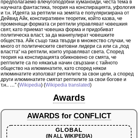
предполагаемо влечугоподобни хуманоиди, честа тема в
научната фантастика, теория на конспирацията, уфология
и т.н. Идеята за рептили на земята е популяризирана от
Дейвид Айк, конспиративен теоретик, който казва, че
променящи формата си рептили управляват човешкия
свят, като приемат човешка форма и придобиват
политическа власт, за да манипулират човешките
общества. Айк също така твърди в множество случаи, че
много от политическите световни лидери са или са „под
властта“ на рептили, които управляват света. Според
теория на конспирацията обикновено се смята, че
рептилите са по някакъв начин свързани с тайното
общество на илюминатите, като според някои
илюминатите използват рептилите за свои цели, а според
други илюминатите смятат рептилите за свои богове и
т.н.. …”
(
Wikipedia
) (
Wikipedia translated
)
Awards
AWARDS
for
CONFLICT
GLOBAL
(IN ALL WIKIPEDIA)