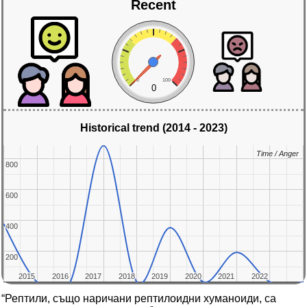
Recent
0
100
0
Historical trend (2014 - 2023)
Time / Anger
Time / Anger
800
800
600
600
400
400
200
200
2015
2015
2016
2016
2017
2017
2018
2018
2019
2019
2020
2020
2021
2021
2022
2022
“Рептили, също наричани рептилоидни хуманоиди, са