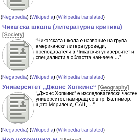
(
Negapedia
) (
Wikipedia
) (
Wikipedia translated
)
Чикагска школа (литературна критика)
[
Society
]
“Чикагската школа е название на група
американски литературоведи,
преподаватели в Чикагския университет и
специалисти в областта най-вече …”
(
Negapedia
) (
Wikipedia
) (
Wikipedia translated
)
Университет „Джонс Хопкинс“
[
Geography
]
“„Джонс Хопкинс“ е изследователски частен
университет, намиращ се в гр. Балтимор,
щата Мериленд, САЩ …”
(
Negapedia
) (
Wikipedia
) (
Wikipedia translated
)
Нов историцизъм