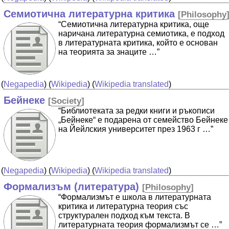
Семиотична литературна критика
[
Philosophy
“Семиотична литературна критика, още
наричана литературна семиотика, е подход
в литературната критика, който е основан
на теорията за знаците …”
(
Negapedia
) (
Wikipedia
) (
Wikipedia translated
)
Бейнеке
[
Society
]
“Библиотеката за редки книги и ръкописи
„Бейнеке“ е подарена от семейство Бейнеке
на Йейлския университет през 1963 г …”
(
Negapedia
) (
Wikipedia
) (
Wikipedia translated
)
Формализъм (литература)
[
Philosophy
]
“Формализмът е школа в литературната
критика и литературна теория със
структурален подход към текста. В
литературната теория формализмът се …”