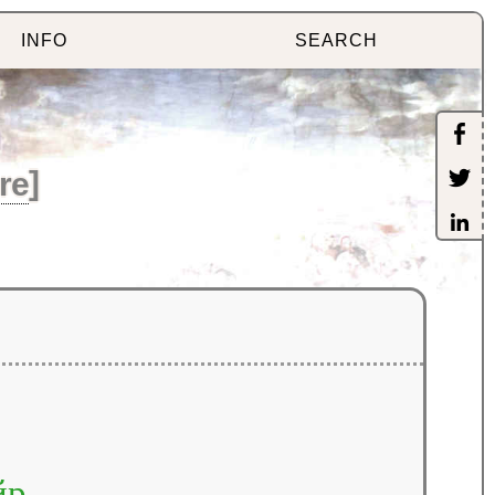
INFO
SEARCH
re
]
йр