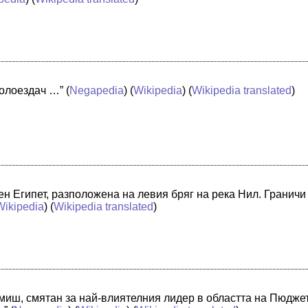
колоездач …”
(
Negapedia
) (
Wikipedia
) (
Wikipedia translated
)
 Египет, разположена на левия бряг на река Нил. Граничи с
Wikipedia
) (
Wikipedia translated
)
амиш, смятан за най-влиятелния лидер в областта на Пюдже