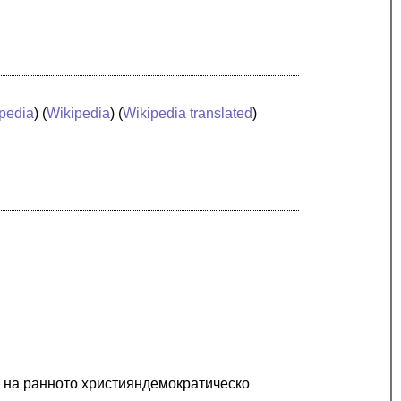
pedia
) (
Wikipedia
) (
Wikipedia translated
)
и на ранното християндемократическо