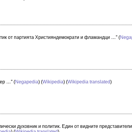
итик от партията Християндемократи и фламандци …”
(
Nega
нер …”
(
Negapedia
) (
Wikipedia
) (
Wikipedia translated
)
ически духовник и политик. Един от видните представител
pedia
) (
Wikipedia translated
)