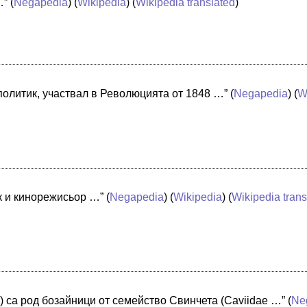
…”
(
Negapedia
) (
Wikipedia
) (
Wikipedia translated
)
политик, участвал в Революцията от 1848 …”
(
Negapedia
) (
W
к и кинорежисьор …”
(
Negapedia
) (
Wikipedia
) (
Wikipedia trans
) са род бозайници от семейство Свинчета (Caviidae …”
(
Ne