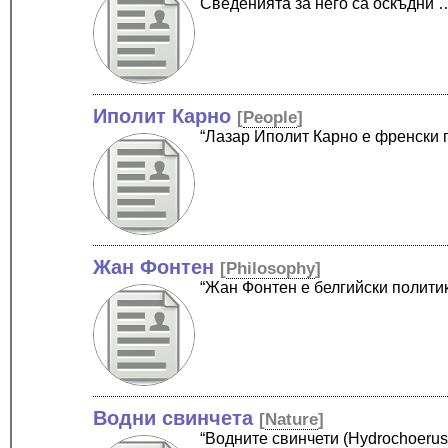
Сведенията за него са оскъдни 
Иполит Карно
[
People
]
“Лазар Иполит Карно е френски 
Жан Фонтен
[
Philosophy
]
“Жан Фонтен е белгийски полити
Водни свинчета
[
Nature
]
“Водните свинчети (Hydrochoerus