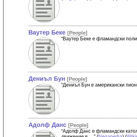
Ваутер Беке
[
People
]
“Ваутер Беке е фламандски пол
Дениъл Бун
[
People
]
“Дениъл Бун е американски пио
Адолф Данс
[
People
]
“Адолф Данс е фламандски катол
движение в …”
(
Negapedia
) (
Wiki