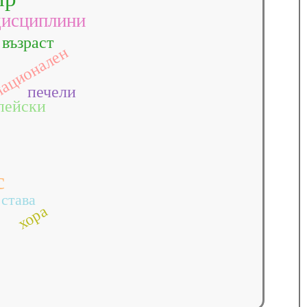
дисциплини
възраст
ационален
печели
пейски
с
става
хора