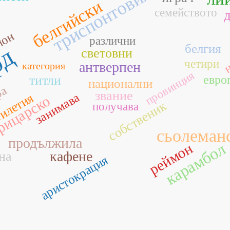
триспонтовия
белгийски
семейството
ион
н
различни
белгия
рд
световни
четири
антверпен
категория
провинция
титли
евро
национални
ра
звание
занимава
тилетия
рицарско
собственик
получава
сьолеман
продължила
карамбол
реймон
кафене
на
аристокрация