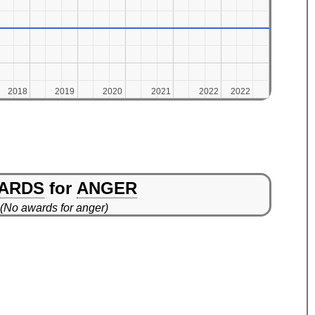
2018
2018
2019
2019
2020
2020
2021
2021
2022
2022
2022
2022
ARDS
for
ANGER
(No awards for anger)