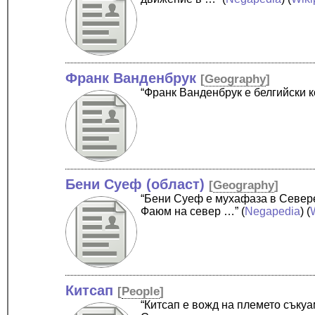
Франк Ванденбрук
[
Geography
]
“Франк Ванденбрук е белгийски 
Бени Суеф (област)
[
Geography
]
“Бени Суеф е мухафаза в Северен
Фаюм на север …”
(
Negapedia
) (
Китсап
[
People
]
“Китсап е вожд на племето съку