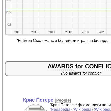
0.5
0.5
0.0
0.0
-0.5
-0.5
2015
2015
2016
2016
2017
2017
2018
2018
2019
2019
2020
2020
“Реймон Сьолеманс е белгийски играч на билярд. 
AWARDS
for
CONFLI
(No awards for conflict)
Крис Петерс
[
People
]
“Крис Петерс е фламандски поли
(
Negapedia
) (
Wikipedia
) (
Wikipedi