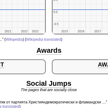
0.5
0.5
0.0
0.0
-0.5
-0.5
2021
2021
2022
2022
2022
2022
2015
2015
2016
2016
2017
2017
…”
(
Wikipedia
) (
Wikipedia translated
)
Awards
CT
AW
Social Jumps
The pages that are socially close
тик от партията Християндемократически и фламандски …”
a translated
)