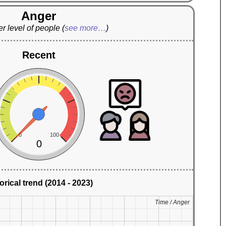
Anger
r level of people
(
see more…
)
Recent
0
100
0
orical trend (2014 - 2023)
Time / Anger
Time / Anger