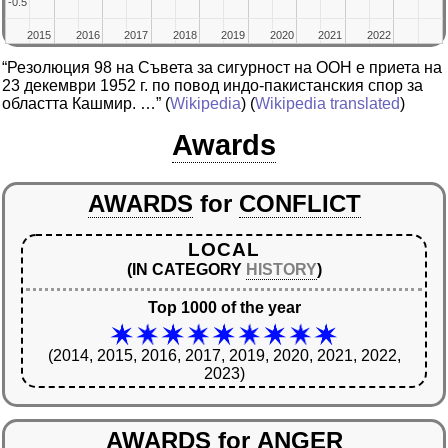
-0.5
-0.5
2015
2015
2016
2016
2017
2017
2018
2018
2019
2019
2020
2020
2021
2021
2022
2022
“Резолюция 98 на Съвета за сигурност на ООН е приета на
23 декември 1952 г. по повод индо-пакистанския спор за
областта Кашмир. …”
(
Wikipedia
) (
Wikipedia translated
)
Awards
AWARDS
for
CONFLICT
LOCAL
(IN CATEGORY
HISTORY
)
Top 1000 of the year
(2014, 2015, 2016, 2017, 2019, 2020, 2021, 2022,
2023)
AWARDS
for
ANGER