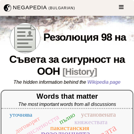
NEGAPEDIA
(BULGARIAN)
Резолюция 98 на
Съвета за сигурност на
ООН
[
History
]
The hidden information behind the
Wikipedia page
Words that matter
The most important words from all discussions
пълно
установената
уточнява
числеността
договорят
княжествата
пакистанския
резолюцията