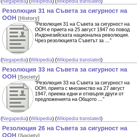
(
Negapedia
) (
Wikipedia
) (
Wikipedia translated
)
Резолюция 31 на Съвета за сигурност на
ООН
[
History
]
“Резолюция 31 на Съвета за сигурност на
ООН е приета на 25 август 1947 по повод
Индонезийската национална революция.
Чрез резолюцията Съветът за …”
(
Negapedia
) (
Wikipedia
) (
Wikipedia translated
)
Резолюция 33 на Съвета за сигурност на
ООН
[
Society
]
“Резолюция 33 на Съвета за сигурност на
ООН, приета с мнозинство на 27 август
1947, приема едни и отхвърля други от
предложенията на Общото …”
(
Negapedia
) (
Wikipedia
) (
Wikipedia translated
)
Резолюция 26 на Съвета за сигурност на
ООН
[
Society
]