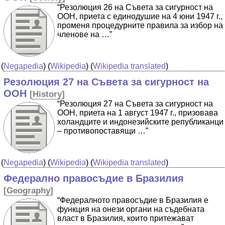
“Резолюция 26 на Съвета за сигурност на
ООН, приета с единодушие на 4 юни 1947 г.,
променя процедурните правила за избор на
членове на …”
(
Negapedia
) (
Wikipedia
) (
Wikipedia translated
)
Резолюция 27 на Съвета за сигурност на
ООН
[
History
]
“Резолюция 27 на Съвета за сигурност на
ООН, приета на 1 август 1947 г., призовава
холандците и индонезийските републиканци
– противопоставящи …”
(
Negapedia
) (
Wikipedia
) (
Wikipedia translated
)
Федерално правосъдие в Бразилия
[
Geography
]
“Федералното правосъдие в Бразилия е
функция на онези органи на съдебната
власт в Бразилия, които притежават