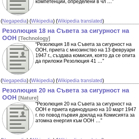
компетенции, определени в чл …”
(
Negapedia
) (
Wikipedia
) (
Wikipedia translated
)
Резолюция 18 на Съвета за сигурност на
ООН
[
Technology
]
“Резолюция 18 на Съвета за сигурност на
ООН, приета с мнозинство на 13 февруари
1947 г., създава комисия, която да се опита
да приложи Резолюция 41 …”
(
Negapedia
) (
Wikipedia
) (
Wikipedia translated
)
Резолюция 20 на Съвета за сигурност на
ООН
[
Nature
]
“Резолюция 20 на Съвета за сигурност на
ООН е приета единодушно на 10 март 1947
г. по повод първия доклад на Комисията за
атомна енергия към ООН …”