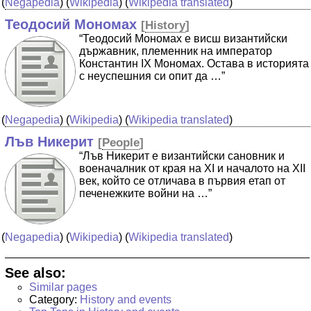
(
Negapedia
) (
Wikipedia
) (
Wikipedia translated
)
Теодосий Мономах
[
History
]
“Теодосий Мономах е висш византийски
държавник, племенник на император
Константин IX Мономах. Остава в историята
с неуспешния си опит да …”
(
Negapedia
) (
Wikipedia
) (
Wikipedia translated
)
Лъв Никерит
[
People
]
“Лъв Никерит е византийски сановник и
военачалник от края на XI и началото на XII
век, който се отличава в първия етап от
печенежките войни на …”
(
Negapedia
) (
Wikipedia
) (
Wikipedia translated
)
See also:
Similar pages
Category:
History and events