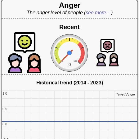
Anger
The anger level of people
(
see more…
)
Recent
0
100
0
Historical trend (2014 - 2023)
1.0
1.0
Time / Anger
Time / Anger
0.5
0.5
0.0
0.0