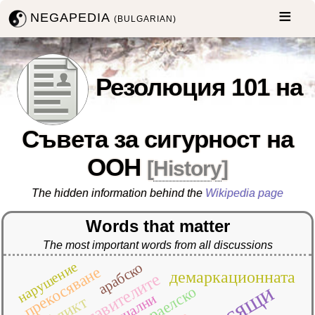
NEGAPEDIA
(BULGARIAN)
Резолюция 101 на
Съвета за сигурност на
ООН
[
History
]
The hidden information behind the
Wikipedia page
Words that matter
The most important words from all discussions
нарушение
арабско
прекосяване
демаркационната
представителите
израелско
начални