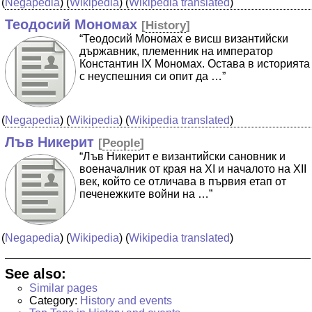
(
Negapedia
) (
Wikipedia
) (
Wikipedia translated
)
Теодосий Мономах
[
History
]
“Теодосий Мономах е висш византийски
държавник, племенник на император
Константин IX Мономах. Остава в историята
с неуспешния си опит да …”
(
Negapedia
) (
Wikipedia
) (
Wikipedia translated
)
Лъв Никерит
[
People
]
“Лъв Никерит е византийски сановник и
военачалник от края на XI и началото на XII
век, който се отличава в първия етап от
печенежките войни на …”
(
Negapedia
) (
Wikipedia
) (
Wikipedia translated
)
See also:
Similar pages
Category:
History and events