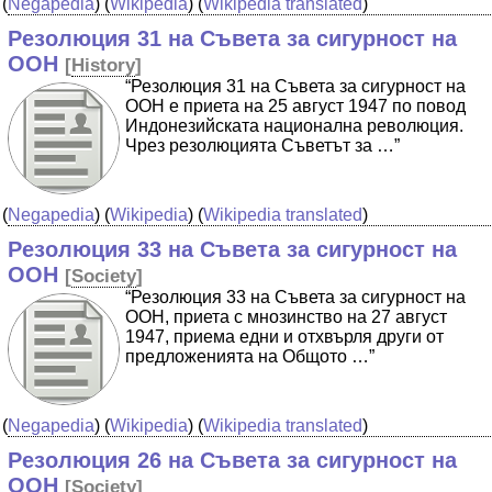
(
Negapedia
) (
Wikipedia
) (
Wikipedia translated
)
Резолюция 31 на Съвета за сигурност на
ООН
[
History
]
“Резолюция 31 на Съвета за сигурност на
ООН е приета на 25 август 1947 по повод
Индонезийската национална революция.
Чрез резолюцията Съветът за …”
(
Negapedia
) (
Wikipedia
) (
Wikipedia translated
)
Резолюция 33 на Съвета за сигурност на
ООН
[
Society
]
“Резолюция 33 на Съвета за сигурност на
ООН, приета с мнозинство на 27 август
1947, приема едни и отхвърля други от
предложенията на Общото …”
(
Negapedia
) (
Wikipedia
) (
Wikipedia translated
)
Резолюция 26 на Съвета за сигурност на
ООН
[
Society
]