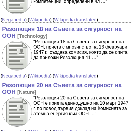
компетенции, определени в чл …”
(
Negapedia
) (
Wikipedia
) (
Wikipedia translated
)
Резолюция 18 на Съвета за сигурност на
ООН
[
Technology
]
“Резолюция 18 на Съвета за сигурност на
ООН, приета с мнозинство на 13 февруари
1947 г., създава комисия, която да се опита
да приложи Резолюция 41 …”
(
Negapedia
) (
Wikipedia
) (
Wikipedia translated
)
Резолюция 20 на Съвета за сигурност на
ООН
[
Nature
]
“Резолюция 20 на Съвета за сигурност на
ООН е приета единодушно на 10 март 1947
г. по повод първия доклад на Комисията за
атомна енергия към ООН …”