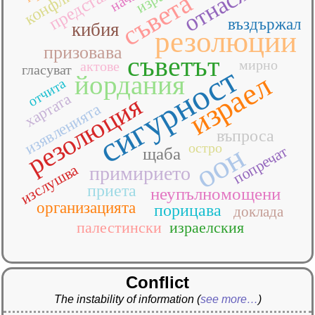
отнасящи
конфликт
съвета
въздържал
кибия
резолюции
призовава
съветът
мирно
актове
сигурност
гласуват
израел
йордания
отчита
хартата
резолюция
изявленията
въпроса
оон
остро
попречат
щаба
изслушва
примирието
приета
неупълномощени
организацията
порицава
доклада
палестински
израелския
Conflict
The instability of information
(
see more…
)