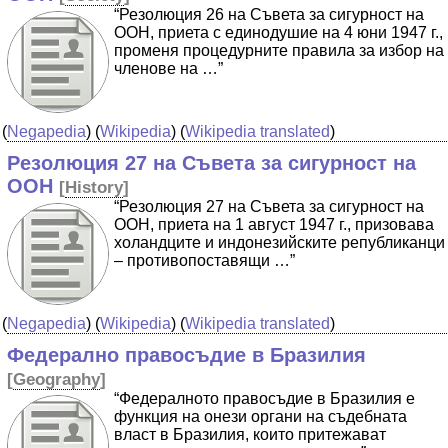
“Резолюция 26 на Съвета за сигурност на
ООН, приета с единодушие на 4 юни 1947 г.,
променя процедурните правила за избор на
членове на …”
(
Negapedia
) (
Wikipedia
) (
Wikipedia translated
)
Резолюция 27 на Съвета за сигурност на
ООН
[
History
]
“Резолюция 27 на Съвета за сигурност на
ООН, приета на 1 август 1947 г., призовава
холандците и индонезийските републиканци
– противопоставящи …”
(
Negapedia
) (
Wikipedia
) (
Wikipedia translated
)
Федерално правосъдие в Бразилия
[
Geography
]
“Федералното правосъдие в Бразилия е
функция на онези органи на съдебната
власт в Бразилия, които притежават