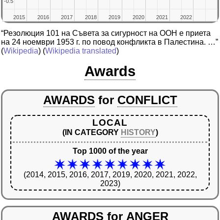
-0.5
-0.5
2015
2015
2016
2016
2017
2017
2018
2018
2019
2019
2020
2020
2021
2021
2022
2022
“Резолюция 101 на Съвета за сигурност на ООН е приета
на 24 ноември 1953 г. по повод конфликта в Палестина. …”
(
Wikipedia
) (
Wikipedia translated
)
Awards
AWARDS
for
CONFLICT
LOCAL
(IN CATEGORY
HISTORY
)
Top 1000 of the year
(2014, 2015, 2016, 2017, 2019, 2020, 2021, 2022,
2023)
AWARDS
for
ANGER