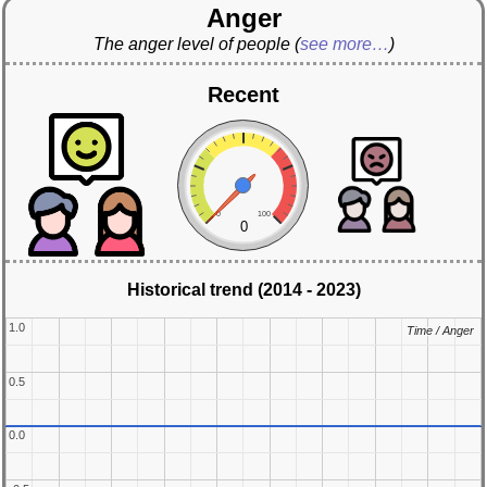
Anger
The anger level of people
(
see more…
)
Recent
0
100
0
Historical trend (2014 - 2023)
1.0
1.0
Time / Anger
Time / Anger
0.5
0.5
0.0
0.0