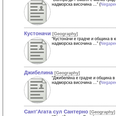
надморска височина …”
(
Negape
Кустоначи
[
Geography
]
“Кустона̀чи е градче и община 
надморска височина …”
(
Negape
Джибелина
[
Geography
]
“Джибелѝна е градче и община в
надморска височина …”
(
Negape
Сант'Агата сул Сантерно
[
Geography
]