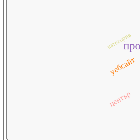
категория
пр
уебсайт
център