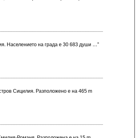
я. Населението на града е 30 683 души …”
остров Сицилия. Разположено е на 465 m
 Емилия-Романя. Разположена е на 15 m