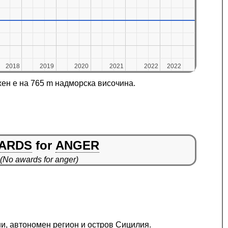
2018
2018
2019
2019
2020
2020
2021
2021
2022
2022
2022
2022
жен е на 765 m надморска височина.
ARDS
for
ANGER
(No awards for anger)
ни, автономен регион и остров Сицилия.