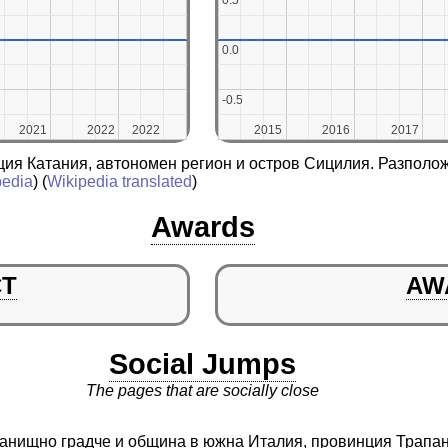
0.5
0.5
0.0
0.0
-0.5
-0.5
2021
2021
2022
2022
2022
2022
2015
2015
2016
2016
2017
2017
ция Катания, автономен регион и остров Сицилия. Разполо
pedia
) (
Wikipedia translated
)
Awards
CT
AW
Social Jumps
The pages that are socially close
истанищно градче и община в южна Италия, провинция Трапа