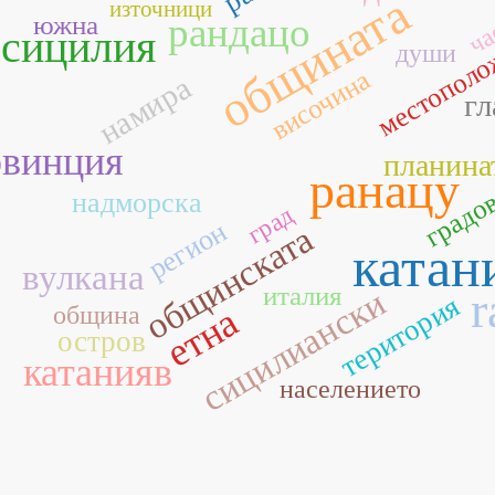
общината
източници
южна
рандацо
ча
местополо
сицилия
души
височина
намира
гл
овинция
планина
ранацу
градо
надморска
град
регион
общинската
катан
вулкана
италия
r
сицилиански
територия
етна
община
остров
катанияв
населението