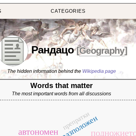
S
CATEGORIES
Рандацо
[
Geography
]
The hidden information behind the
Wikipedia page
Words that matter
The most important words from all discussions
препратки
разположен
автономен
подножиет