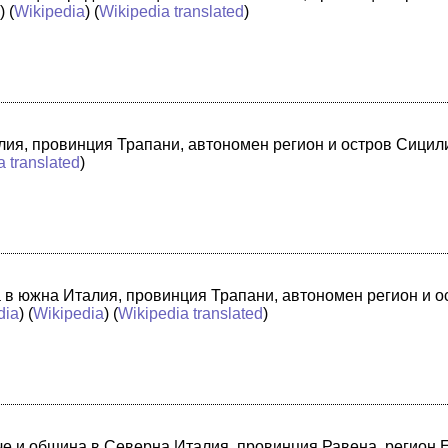
a
) (
Wikipedia
) (
Wikipedia translated
)
лия, провинция Трапани, автономен регион и остров Сицили
a translated
)
а в южна Италия, провинция Трапани, автономен регион и 
dia
) (
Wikipedia
) (
Wikipedia translated
)
адче и община в Северна Италия, провинция Равена, регион