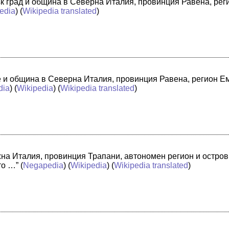
лък град и община в Северна Италия, провинция Равена, ре
edia
) (
Wikipedia translated
)
че и община в Северна Италия, провинция Равена, регион 
dia
) (
Wikipedia
) (
Wikipedia translated
)
жна Италия, провинция Трапани, автономен регион и остро
то …”
(
Negapedia
) (
Wikipedia
) (
Wikipedia translated
)