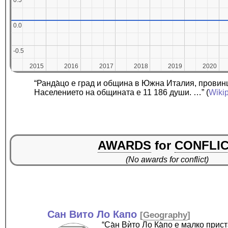
0.5
0.5
0.0
0.0
-0.5
-0.5
2015
2015
2016
2016
2017
2017
2018
2018
2019
2019
2020
2020
“Ранда̀цо е град и община в Южна Италия, провин
Населението на общината е 11 186 души. …”
(
Wiki
AWARDS
for
CONFLI
(No awards for conflict)
Сан Вито Ло Капо
[
Geography
]
“Са̀н Вѝто Ло Ка̀по е малко пр