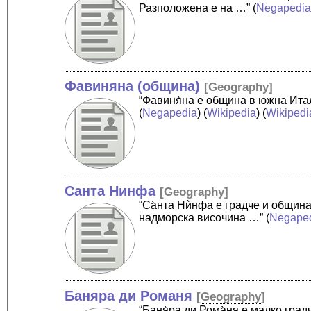
Разположена е на …”
(
Negapedi
Фавиняна (община)
[
Geography
]
“Фавиня̀на е община в южна Ита
(
Negapedia
) (
Wikipedia
) (
Wikipedi
Санта Нинфа
[
Geography
]
“Са̀нта Нѝнфа е градче и общин
надморска височина …”
(
Negape
Баняра ди Романя
[
Geography
]
“Баня̀ра ди Рома̀ня е малко гр