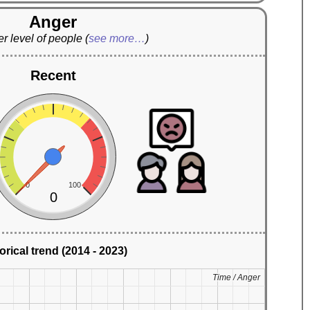
Anger
r level of people
(
see more…
)
Recent
0
100
0
orical trend (2014 - 2023)
Time / Anger
Time / Anger