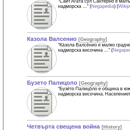
“Cа̀ит'А̀гата сул Сантѐрно е ма
надморска …”
(
Negapedia
) (
Wikip
Казола Валсенио
[
Geography
]
“Ка̀зола Валсѐнио е малко град
надморска височина …”
(
Negape
Бузето Палицоло
[
Geography
]
“Бузѐто Палицо̀ло е община в ю
надморска височина. Население
Четвърта свещена война
[
History
]