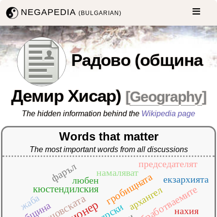
NEGAPEDIA
(BULGARIAN)
Радово (община
Демир Хисар)
[
Geography
]
The hidden information behind the
Wikipedia page
Words that matter
The most important words from all discussions
председателят
фаръл
намаляват
гробищната
екзархията
любен
кюстендилския
обработваемите
архангел
крушовската
жаба
община
билярски
нахия