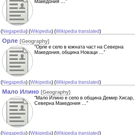
Македония …”
(
Negapedia
) (
Wikipedia
) (
Wikipedia translated
)
Орле
[
Geography
]
“Орле е село в южната част на Северна
Македония, община Новаци …”
(
Negapedia
) (
Wikipedia
) (
Wikipedia translated
)
Мало Илино
[
Geography
]
“Мало Илино е село в община Демир Хисар,
Северна Македония …”
(
Negapedia
) (
Wikipedia
) (
Wikipedia translated
)