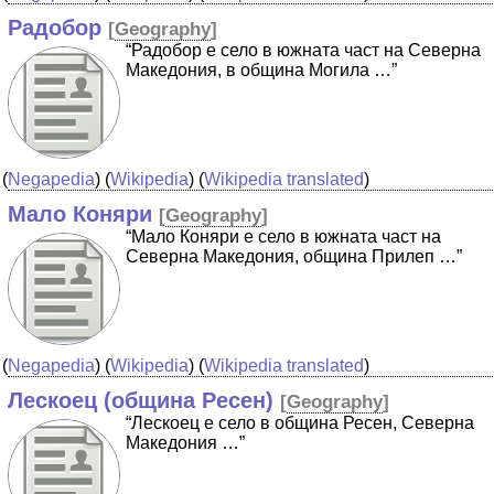
Радобор
[
Geography
]
“Радобор е село в южната част на Северна
Македония, в община Могила …”
(
Negapedia
) (
Wikipedia
) (
Wikipedia translated
)
Мало Коняри
[
Geography
]
“Мало Коняри е село в южната част на
Северна Македония, община Прилеп …”
(
Negapedia
) (
Wikipedia
) (
Wikipedia translated
)
Лескоец (община Ресен)
[
Geography
]
“Лескоец е село в община Ресен, Северна
Македония …”