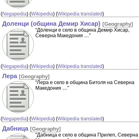
(
Negapedia
) (
Wikipedia
) (
Wikipedia translated
)
Доленци (община Демир Хисар)
[
Geography
]
“До̀ленци е село в община Демир Хисар,
Северна Македония …”
(
Negapedia
) (
Wikipedia
) (
Wikipedia translated
)
Лера
[
Geography
]
“Лера е село в община Битоля на Северна
Македония …”
(
Negapedia
) (
Wikipedia
) (
Wikipedia translated
)
Дабница
[
Geography
]
“Дабница е село в община Прилеп, Северна