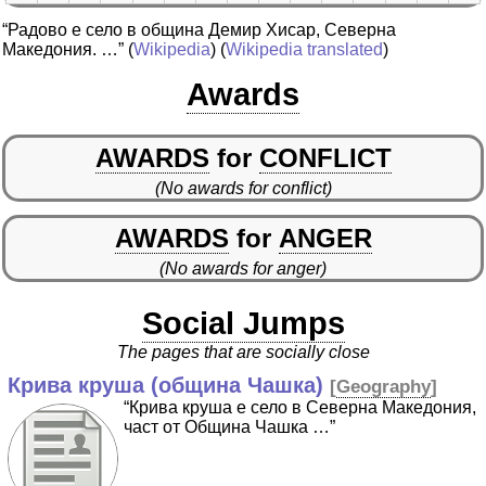
“Радово е село в община Демир Хисар, Северна
Македония. …”
(
Wikipedia
) (
Wikipedia translated
)
Awards
AWARDS
for
CONFLICT
(No awards for conflict)
AWARDS
for
ANGER
(No awards for anger)
Social Jumps
The pages that are socially close
Крива круша (община Чашка)
[
Geography
]
“Крива круша е село в Северна Македония,
част от Община Чашка …”