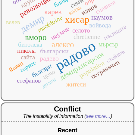
революционер
семи
силянов
илиов
кааза
карев
демир
наумов
macédoine
хисар
велев
войвода
пасищата
наумче
селото
вморо
chrétienne
радово
алексо
мърсър
битолска
никола
български
стойков
демирхисарски
сайта
радево
пограничен
горите
population
йован
българи
цочо
долен
стефанов
жители
Conflict
The instability of information
(
see more…
)
Recent