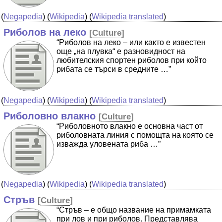
(
Negapedia
) (
Wikipedia
) (
Wikipedia translated
)
Риболов на леко
[
Culture
]
“Риболов на леко – или както е известен
още „на плувка“ е разновидност на
любителския спортен риболов при който
рибата се търси в средните …”
(
Negapedia
) (
Wikipedia
) (
Wikipedia translated
)
Риболовно влакно
[
Culture
]
“Риболовното влакно е основна част от
риболовната линия с помощта на която се
изважда уловената риба …”
(
Negapedia
) (
Wikipedia
) (
Wikipedia translated
)
Стръв
[
Culture
]
“Стръв – е общо название на примамката
при лов и при риболов. Представлява