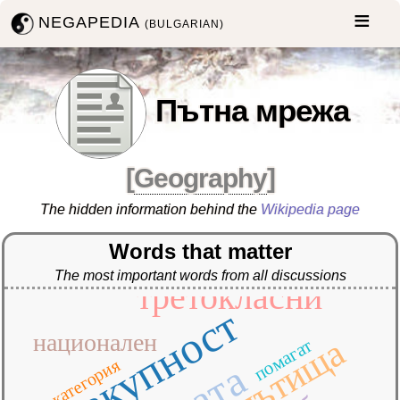
NEGAPEDIA
(BULGARIAN)
Пътна мрежа
[
Geography
]
The hidden information behind the
Wikipedia page
Words that matter
The most important words from all discussions
третокласни
съвкупност
национален
пътища
помагат
категория