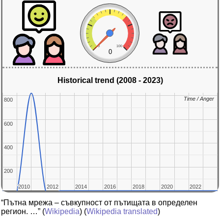
0
100
0
Historical trend (2008 - 2023)
Time / Anger
Time / Anger
800
800
600
600
400
400
200
200
2010
2010
2012
2012
2014
2014
2016
2016
2018
2018
2020
2020
2022
2022
“Пътна мрежа – съвкупност от пътищата в определен
регион. …”
(
Wikipedia
) (
Wikipedia translated
)