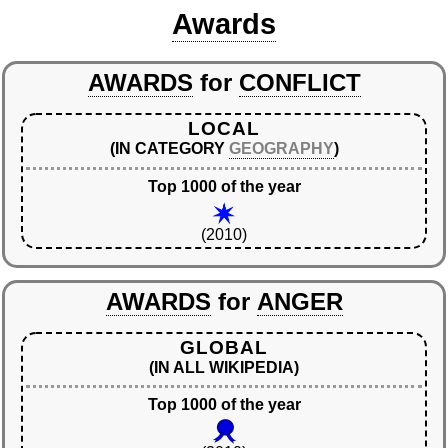
Awards
AWARDS
for
CONFLICT
LOCAL
(IN CATEGORY
GEOGRAPHY
)
Top 1000 of the year
(2010)
AWARDS
for
ANGER
GLOBAL
(IN ALL WIKIPEDIA)
Top 1000 of the year