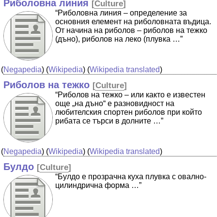
Риболовна линия
[
Culture
]
“Риболовна линия – определение за
основния елемент на риболовната въдица.
От начина на риболов – риболов на тежко
(дъно), риболов на леко (плувка …”
(
Negapedia
) (
Wikipedia
) (
Wikipedia translated
)
Риболов на тежко
[
Culture
]
“Риболов на тежко – или както е известен
още „на дъно“ е разновидност на
любителския спортен риболов при който
рибата се търси в долните …”
(
Negapedia
) (
Wikipedia
) (
Wikipedia translated
)
Булдо
[
Culture
]
“Булдо е прозрачна куха плувка с овално-
цилиндрична форма …”