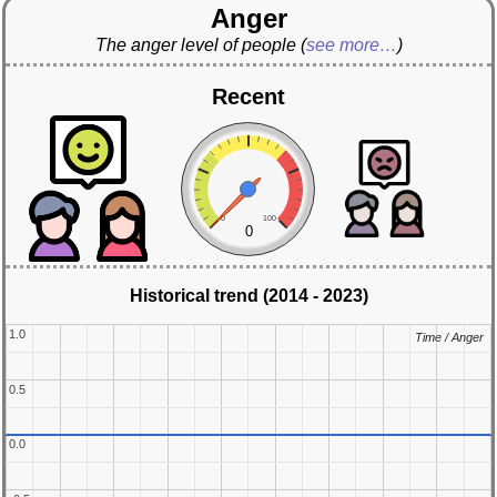
Anger
The anger level of people
(
see more…
)
Recent
0
100
0
Historical trend (2014 - 2023)
1.0
1.0
Time / Anger
Time / Anger
0.5
0.5
0.0
0.0