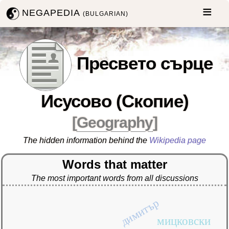
NEGAPEDIA
(BULGARIAN)
Пресвето сърце
Исусово (Скопие)
[
Geography
]
The hidden information behind the
Wikipedia page
Words that matter
The most important words from all discussions
димитър
мицковски