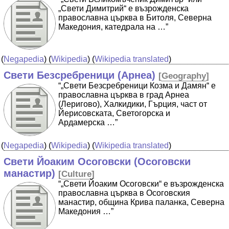
„Свети Димитрий“ е възрожденска
православна църква в Битоля, Северна
Македония, катедрала на …”
(
Negapedia
) (
Wikipedia
) (
Wikipedia translated
)
Свети Безсребреници (Арнеа)
[
Geography
]
“„Свети Безсребреници Козма и Дамян“ е
православна църква в град Арнеа
(Леригово), Халкидики, Гърция, част от
Йерисовската, Светогорска и
Ардамерска …”
(
Negapedia
) (
Wikipedia
) (
Wikipedia translated
)
Свети Йоаким Осоговски (Осоговски
манастир)
[
Culture
]
“„Свети Йоаким Осоговски“ е възрожденска
православна църква в Осоговския
манастир, община Крива паланка, Северна
Македония …”