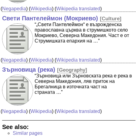
(
Negapedia
) (
Wikipedia
) (
Wikipedia translated
)
Свети Пантелеймон (Мокриево)
[
Culture
]
“„Свети Пантелеймон“ е възрожденска
православна църква в струмишкото село
Мокриево, Северна Македония. Част е от
Струмишката епархия на …”
(
Negapedia
) (
Wikipedia
) (
Wikipedia translated
)
Зърновица (река)
[
Geography
]
“Зърновица или Зърновската река е река в
Северна Македония, ляв приток на
Брегалница в източната част на
страната …”
(
Negapedia
) (
Wikipedia
) (
Wikipedia translated
)
See also:
Similar pages