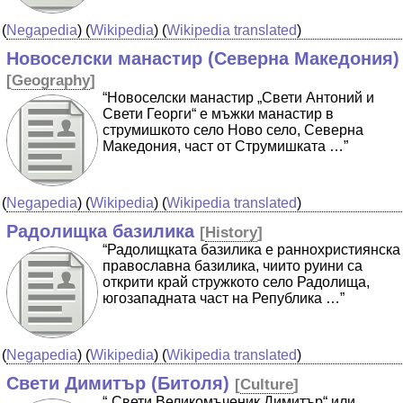
(
Negapedia
) (
Wikipedia
) (
Wikipedia translated
)
Новоселски манастир (Северна Македония)
[
Geography
]
“Новоселски манастир „Свети Антоний и
Свети Георги“ е мъжки манастир в
струмишкото село Ново село, Северна
Македония, част от Струмишката …”
(
Negapedia
) (
Wikipedia
) (
Wikipedia translated
)
Радолищка базилика
[
History
]
“Радолищката базилика е раннохристиянска
православна базилика, чиито руини са
открити край стружкото село Радолища,
югозападната част на Република …”
(
Negapedia
) (
Wikipedia
) (
Wikipedia translated
)
Свети Димитър (Битоля)
[
Culture
]
“„Свети Великомъченик Димитър“ или