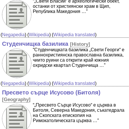
“„Свети Власий“ е археологически обект,
останки от християнски храм в Щип,
Република Македония …”
(
Negapedia
) (
Wikipedia
) (
Wikipedia translated
)
Студенчищка базилика
[
History
]
“Студенчищката базилика „Свети Георги“ е
раннохристиянска православна базилика,
чиито руини са открити край южния
охридски квартал Студенчища …”
(
Negapedia
) (
Wikipedia
) (
Wikipedia translated
)
Пресвето сърце Исусово (Битоля)
[
Geography
]
“„Пресвето Сърце Исусово“ е църква в
Битоля, Северна Македония, съкатедрала
на Скопската епископия на
Римокатолическата църква …”