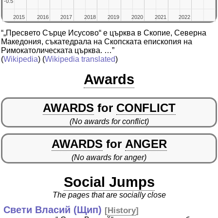
-0.5
-0.5
2015
2015
2016
2016
2017
2017
2018
2018
2019
2019
2020
2020
2021
2021
2022
2022
“„Пресвето Сърце Исусово“ е църква в Скопие, Северна
Македония, съкатедрала на Скопската епископия на
Римокатолическата църква. …”
(
Wikipedia
) (
Wikipedia translated
)
Awards
AWARDS
for
CONFLICT
(No awards for conflict)
AWARDS
for
ANGER
(No awards for anger)
Social Jumps
The pages that are socially close
Свети Власий (Щип)
[
History
]