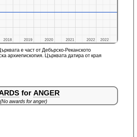
2018
2018
2019
2019
2020
2020
2021
2021
2022
2022
2022
2022
ърквата е част от Дебърско-Реканското
ка архиепископия. Църквата датира от края
ARDS
for
ANGER
(No awards for anger)