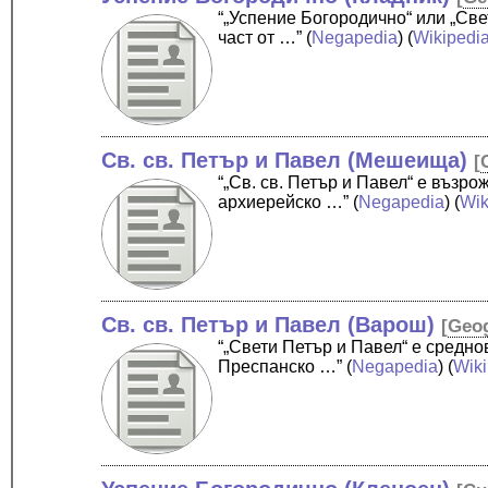
“„Успение Богородично“ или „Св
част от …”
(
Negapedia
) (
Wikipedi
Св. св. Петър и Павел (Мешеища)
[
“„Св. св. Петър и Павел“ е въз
архиерейско …”
(
Negapedia
) (
Wik
Св. св. Петър и Павел (Варош)
[
Geo
“„Свети Петър и Павел“ е средн
Преспанско …”
(
Negapedia
) (
Wik