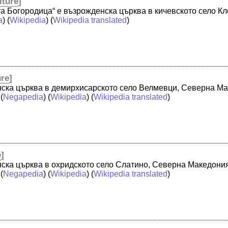
lture
]
та Богородица“ е възрожденска църква в кичевското село К
a
) (
Wikipedia
) (
Wikipedia translated
)
ure
]
нска църква в демирхисарското село Велмевци, Северна Мак
(
Negapedia
) (
Wikipedia
) (
Wikipedia translated
)
e
]
нска църква в охридското село Слатино, Северна Македония
(
Negapedia
) (
Wikipedia
) (
Wikipedia translated
)