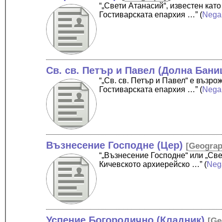
“„Свети Атанасий“, известен кат
Гостиварската епархия …”
(
Nega
Св. св. Петър и Павел (Долна Бани
“„Св. св. Петър и Павел“ е възр
Гостиварската епархия …”
(
Nega
Възнесение Господне (Цер)
[
Geogra
“„Възнесение Господне“ или „Све
Кичевското архиерейско …”
(
Neg
Успение Богородично (Кладник)
[
Ge