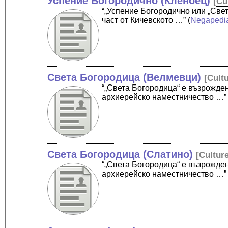
Успение Богородично (Кленоец)
[
Cu
“„Успение Богородично или „Све
част от Кичевското …”
(
Negapedi
Света Богородица (Велмевци)
[
Cult
“„Света Богородица“ е възрожде
архиерейско наместничество …”
Света Богородица (Слатино)
[
Cultur
“„Света Богородица“ е възрожде
архиерейско наместничество …”