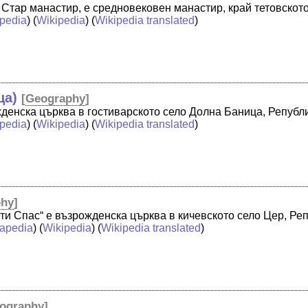
о Стар манастир, е средновековен манастир, край тетовското
pedia
) (
Wikipedia
) (
Wikipedia translated
)
ца)
[
Geography
]
ожденска църква в гостиварското село Долна Баница, Републ
pedia
) (
Wikipedia
) (
Wikipedia translated
)
phy
]
ти Спас“ е възрожденска църква в кичевското село Цер, Ре
apedia
) (
Wikipedia
) (
Wikipedia translated
)
ography
]