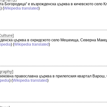
ета Богородица“ е възрожденска църква в кичевското село 
a
) (
Wikipedia translated
)
Culture
]
рожденска църква в охридското село Мешеища, Северна Маке
ipedia
) (
Wikipedia translated
)
graphy
]
овековна православна църква в прилепския квартал Варош,
ipedia
) (
Wikipedia translated
)