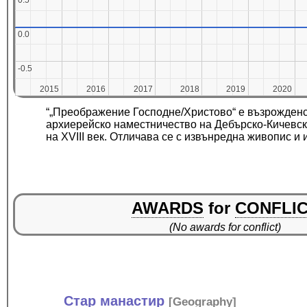
0.5
0.5
0.0
0.0
-0.5
-0.5
2015
2015
2016
2016
2017
2017
2018
2018
2019
2019
2020
2020
“„Преображение Господне/Христово“ е възрожденск
архиерейско наместничество на Дебърско-Кичевск
на XVIII век. Отличава се с извънредна живопис и 
AWARDS
for
CONFLI
(No awards for conflict)
Стар манастир
[
Geography
]