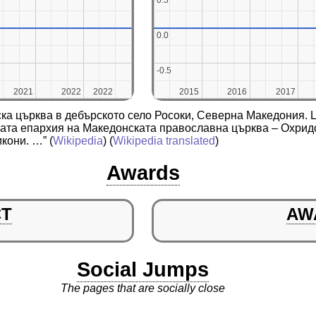
0.5
0.5
0.0
0.0
-0.5
-0.5
2021
2021
2022
2022
2022
2022
2015
2015
2016
2016
2017
2017
а църква в дебърското село Росоки, Северна Македония. Ц
ата епархия на Македонската православна църква – Охридс
икони. …”
(
Wikipedia
) (
Wikipedia translated
)
Awards
CT
AW
Social Jumps
The pages that are socially close