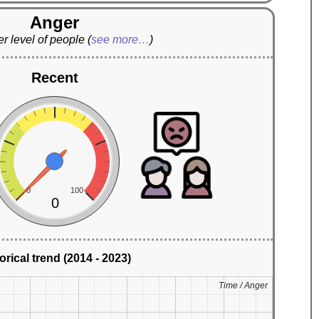
Anger
r level of people
(
see more…
)
Recent
0
100
0
orical trend (2014 - 2023)
Time / Anger
Time / Anger