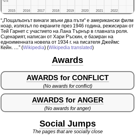
-0.5
-0.5
2015
2015
2016
2016
2017
2017
2018
2018
2019
2019
2020
2020
2021
2021
2022
2022
“„Пощальонът винаги звъни два пъти“ е американски филм
ноар, излязъл по екраните през 1946 година, режисиран от
Тей Гарнет с участието на Лана Търнър в главната роля.
Сценарият, написан от Хари Ръскин, е базиран на
едноименната новела от 1934 г. на писателя Джеймс
Кейн. …”
(
Wikipedia
) (
Wikipedia translated
)
Awards
AWARDS
for
CONFLICT
(No awards for conflict)
AWARDS
for
ANGER
(No awards for anger)
Social Jumps
The pages that are socially close