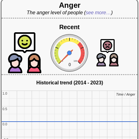
Anger
The anger level of people
(
see more…
)
Recent
0
100
0
Historical trend (2014 - 2023)
1.0
1.0
Time / Anger
Time / Anger
0.5
0.5
0.0
0.0