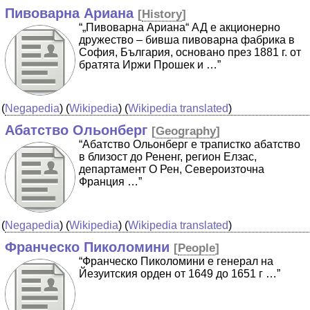
Пивоварна Ариана
[
History
]
“„Пивоварна Ариана“ АД е акционерно
дружество – бивша пивоварна фабрика в
София, България, основано през 1881 г. от
братята Иржи Прошек и …”
(
Negapedia
) (
Wikipedia
) (
Wikipedia translated
)
Абатство Ольонберг
[
Geography
]
“Абатство Ольонберг е трапистко абатство
в близост до Рененг, регион Елзас,
департамент О Рен, Североизточна
Франция …”
(
Negapedia
) (
Wikipedia
) (
Wikipedia translated
)
Франческо Пиколомини
[
People
]
“Франческо Пиколомини е генерал на
Йезуитския орден от 1649 до 1651 г …”