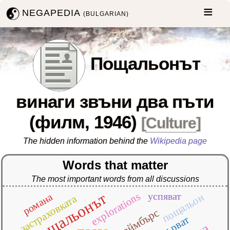
NEGAPEDIA
(BULGARIAN)
Пощальонът
винаги звъни два пъти
(филм, 1946)
[
Culture
]
The hidden information behind the
Wikipedia page
Words that matter
The most important words from all discussions
пощальонът
explorations
успяват
романа
пощальон
застраховката
чеймбърс
отърват