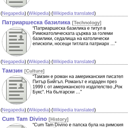
(
Negapedia
) (
Wikipedia
) (
Wikipedia translated
)
Патриаршеска базилика
[
Technology
]
“Патриаршеска базилика е титул в
Римокатолическата църква за големи
базилики, седалища на католически
епископи, носещи титлата патриарх …”
(
Negapedia
) (
Wikipedia
) (
Wikipedia translated
)
Тамзин
[
Culture
]
“Тамзин е роман на американския писател
Питър Бийгъл. Романът е издаден през
1999 г. от американското издателство „Рок
Букс“. На български …”
(
Negapedia
) (
Wikipedia
) (
Wikipedia translated
)
Cum Tam Divino
[
History
]
“Cum Tam Divino е папска була на римския