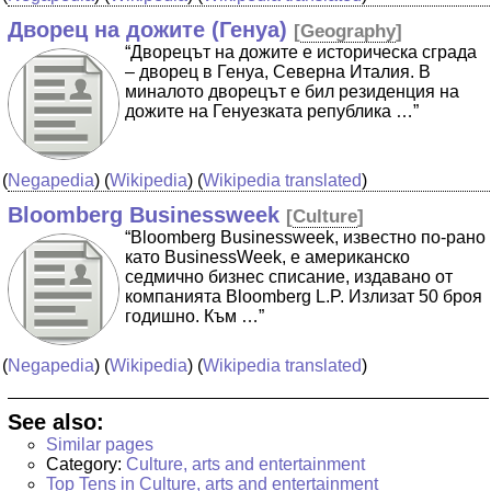
Дворец на дожите (Генуа)
[
Geography
]
“Дворецът на дожите е историческа сграда
– дворец в Генуа, Северна Италия. В
миналото дворецът е бил резиденция на
дожите на Генуезката република …”
(
Negapedia
) (
Wikipedia
) (
Wikipedia translated
)
Bloomberg Businessweek
[
Culture
]
“Bloomberg Businessweek, известно по-рано
като BusinessWeek, е американско
седмично бизнес списание, издавано от
компанията Bloomberg L.P. Излизат 50 броя
годишно. Към …”
(
Negapedia
) (
Wikipedia
) (
Wikipedia translated
)
See also:
Similar pages
Category:
Culture, arts and entertainment
Top Tens in Culture, arts and entertainment