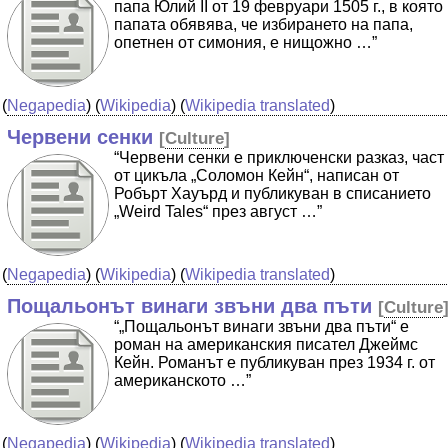
папа Юлий II от 19 февруари 1505 г., в която
папата обявява, че избирането на папа,
опетнен от симония, е нищожно …”
(
Negapedia
) (
Wikipedia
) (
Wikipedia translated
)
Червени сенки
[
Culture
]
“Червени сенки е приключенски разказ, част
от цикъла „Соломон Кейн“, написан от
Робърт Хауърд и публикуван в списанието
„Weird Tales“ през август …”
(
Negapedia
) (
Wikipedia
) (
Wikipedia translated
)
Пощальонът винаги звъни два пъти
[
Culture
“„Пощальонът винаги звъни два пъти“ е
роман на американския писател Джеймс
Кейн. Романът е публикуван през 1934 г. от
американското …”
(
Negapedia
) (
Wikipedia
) (
Wikipedia translated
)