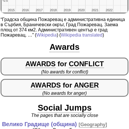
-0.5
-0.5
2015
2015
2016
2016
2017
2017
2018
2018
2019
2019
2020
2020
2021
2021
2022
2022
“Градска община Пожаревац е административна единица
в Сърбия, Браничевски окръг, Град Пожаревац. Заема
площ от 374 км2. Административен център е град
Пожаревац. …”
(
Wikipedia
) (
Wikipedia translated
)
Awards
AWARDS
for
CONFLICT
(No awards for conflict)
AWARDS
for
ANGER
(No awards for anger)
Social Jumps
The pages that are socially close
Велико Градище (община)
[
Geography
]