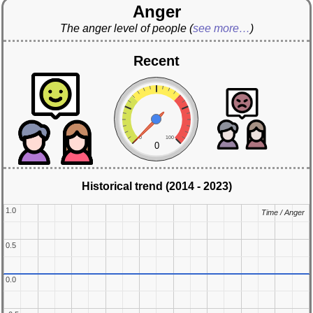
Anger
The anger level of people
(
see more…
)
Recent
0
100
0
Historical trend (2014 - 2023)
1.0
1.0
Time / Anger
Time / Anger
0.5
0.5
0.0
0.0