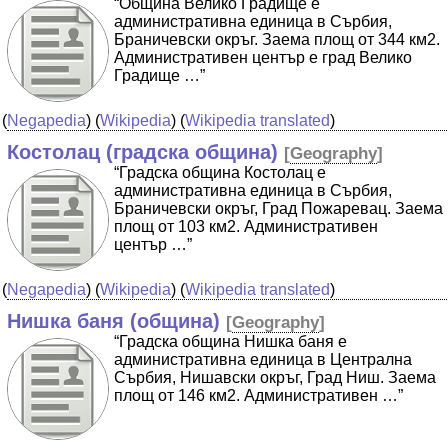
“Община Велико Градище е
административна единица в Сърбия,
Браничевски окръг. Заема площ от 344 км2.
Административен център е град Велико
Градище …”
(
Negapedia
) (
Wikipedia
) (
Wikipedia translated
)
Костолац (градска община)
[
Geography
]
“Градска община Костолац е
административна единица в Сърбия,
Браничевски окръг, Град Пожаревац. Заема
площ от 103 км2. Административен
център …”
(
Negapedia
) (
Wikipedia
) (
Wikipedia translated
)
Нишка баня (община)
[
Geography
]
“Градска община Нишка баня е
административна единица в Централна
Сърбия, Нишавски окръг, Град Ниш. Заема
площ от 146 км2. Административен …”