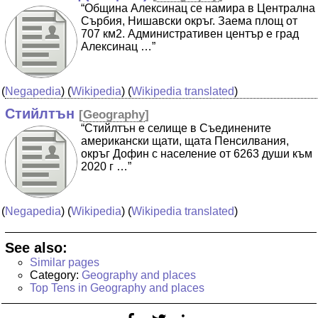
“Община Алексинац се намира в Централна
Сърбия, Нишавски окръг. Заема площ от
707 км2. Административен център е град
Алексинац …”
(
Negapedia
) (
Wikipedia
) (
Wikipedia translated
)
Стийлтън
[
Geography
]
“Стийлтън е селище в Съединените
американски щати, щата Пенсилвания,
окръг Дофин с население от 6263 души към
2020 г …”
(
Negapedia
) (
Wikipedia
) (
Wikipedia translated
)
See also:
Similar pages
Category:
Geography and places
Top Tens in Geography and places