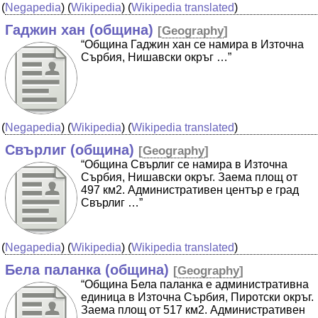
(
Negapedia
) (
Wikipedia
) (
Wikipedia translated
)
Гаджин хан (община)
[
Geography
]
“Община Гаджин хан се намира в Източна
Сърбия, Нишавски окръг …”
(
Negapedia
) (
Wikipedia
) (
Wikipedia translated
)
Свърлиг (община)
[
Geography
]
“Община Свърлиг се намира в Източна
Сърбия, Нишавски окръг. Заема площ от
497 км2. Административен център е град
Свърлиг …”
(
Negapedia
) (
Wikipedia
) (
Wikipedia translated
)
Бела паланка (община)
[
Geography
]
“Община Бела паланка е административна
единица в Източна Сърбия, Пиротски окръг.
Заема площ от 517 км2. Административен