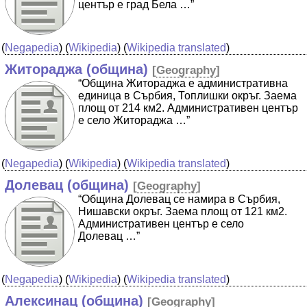
център е град Бела …”
(
Negapedia
) (
Wikipedia
) (
Wikipedia translated
)
Житораджа (община)
[
Geography
]
“Община Житораджа е административна
единица в Сърбия, Топлишки окръг. Заема
площ от 214 км2. Административен център
е село Житораджа …”
(
Negapedia
) (
Wikipedia
) (
Wikipedia translated
)
Долевац (община)
[
Geography
]
“Община Долевац се намира в Сърбия,
Нишавски окръг. Заема площ от 121 км2.
Административен център е село
Долевац …”
(
Negapedia
) (
Wikipedia
) (
Wikipedia translated
)
Алексинац (община)
[
Geography
]