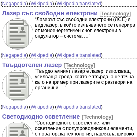
(
Negapedia
) (
Wikipedia
) (
Wikipedia translated
)
Лазер със свободни електрони
[
Technology
]
“Лазерът със свободни електрони (ЛСЕ) е
вид лазер, в който излъчването се генерира
от моноенергетичен сноп електрони в
ондулатор – система …”
(
Negapedia
) (
Wikipedia
) (
Wikipedia translated
)
Твърдотелен лазер
[
Technology
]
“Твърдотелният лазер е лазер, използващ
усилваща среда, която е твърда, а не течна
като например при лазерите с разтвори на
органични …”
(
Negapedia
) (
Wikipedia
) (
Wikipedia translated
)
Светодиодно осветление
[
Technology
]
“Светодиодното осветление, или
осветление с полупроводникови елементи,
е новаторска технология, навлязла широко