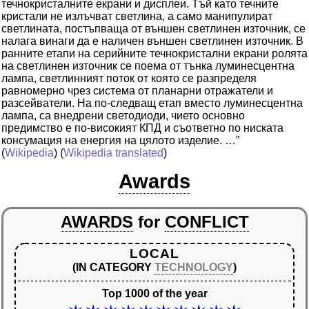
течнокристалните екрани и дисплеи. Тъй като течните
кристали не излъчват светлина, а само манипулират
светлината, постъпваща от външен светлинен източник, се
налага винаги да е наличен външен светлинен източник. В
ранните етапи на серийните течнокристални екрани ролята
на светлинен източник се поема от тънка луминесцентна
лампа, светлинният поток от която се разпределя
равномерно чрез система от планарни отражатели и
разсейватели. На по-следващ етап вместо луминесцентна
лампа, са внедрени светодиоди, чието основно
предимство е по-високият КПД и съответно по ниската
консумация на енергия на цялото изделие. …”
(
Wikipedia
) (
Wikipedia translated
)
Awards
AWARDS
for
CONFLICT
LOCAL
(IN CATEGORY
TECHNOLOGY
)
Top 1000 of the year