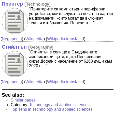
Принтер
[
Technology
]
“Принтерите са компютърни периферни
устройства, които служат за печат на хартия
на документи, които могат да включват
текст и изображения. Повечето …”
(
Negapedia
) (
Wikipedia
) (
Wikipedia translated
)
Стийлтън
[
Geography
]
“Стийлтън е селище в Съединените
американски щати, щата Пенсилвания,
окръг Дофин с население от 6263 души към
2020 г …”
(
Negapedia
) (
Wikipedia
) (
Wikipedia translated
)
See also:
Similar pages
Category:
Technology and applied sciences
Top Tens in Technology and applied sciences