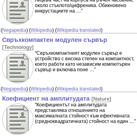
около стъклото/цифреника. Обикновено
инкрустациите на …”
(
Negapedia
) (
Wikipedia
) (
Wikipedia translated
)
Свръхкомпактен модулен сървър
[
Technology
]
“Свръхкомпактният модулен сървър е
устройство с висока степен на компактност,
което работи като независим компютърен
сървър и включва поне …”
(
Negapedia
) (
Wikipedia
) (
Wikipedia translated
)
Коефициент на амплитудата
[
Nature
]
“Коефициентът на амплитудата
представлява отношението на
максималната стойност към ефективната
(средноквадратичната) стойност на един …”