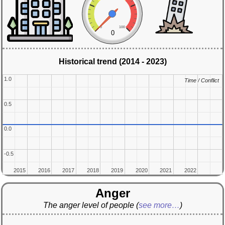
0
100
0
Historical trend (2014 - 2023)
1.0
1.0
Time / Conflict
Time / Conflict
0.5
0.5
0.0
0.0
-0.5
-0.5
2015
2015
2016
2016
2017
2017
2018
2018
2019
2019
2020
2020
2021
2021
2022
2022
Anger
The anger level of people
(
see more…
)