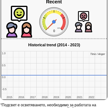
Recent
0
100
0
Historical trend (2014 - 2023)
1.0
1.0
Time / Anger
Time / Anger
0.5
0.5
0.0
0.0
-0.5
-0.5
2015
2015
2016
2016
2017
2017
2018
2018
2019
2019
2020
2020
2021
2021
2022
2022
“Подсвет е осветяването, необходимо за работата на