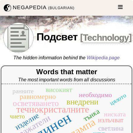
NEGAPEDIA
(BULGARIAN)
Подсвет
[
Technology
]
The hidden information behind the
Wikipedia page
Words that matter
The most important words from all discussions
високият
ранните
необходимо
цялото
равномерно
внедрени
осветяването
течнокристалните
тънка
светлинен
ниската
изделие
отражатели
чието
лампа
излъчват
светлина