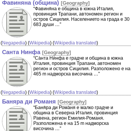
Фавиняна (община)
[
Geography
]
“Фавиня̀на е община в южна Италия,
провинция Трапани, автономен регион и
остров Сицилия. Населението на града е 30
683 души …”
(
Negapedia
) (
Wikipedia
) (
Wikipedia translated
)
Санта Нинфа
[
Geography
]
“Са̀нта Нѝнфа е градче и община в южна
Италия, провинция Трапани, автономен
регион и остров Сицилия. Разположено е на
465 m надморска височина …”
(
Negapedia
) (
Wikipedia
) (
Wikipedia translated
)
Баняра ди Романя
[
Geography
]
“Баня̀ра ди Рома̀ня е малко градче и
община в Северна Италия, провинция
Равена, регион Емилия-Романя.
Разположена е на 15 m надморска
височина …”