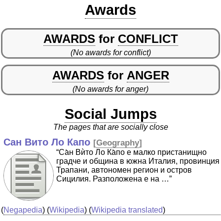
Awards
AWARDS
for
CONFLICT
(No awards for conflict)
AWARDS
for
ANGER
(No awards for anger)
Social Jumps
The pages that are socially close
Сан Вито Ло Капо
[
Geography
]
“Са̀н Вѝто Ло Ка̀по е малко пристанищно
градче и община в южна Италия, провинция
Трапани, автономен регион и остров
Сицилия. Разположена е на …”
(
Negapedia
) (
Wikipedia
) (
Wikipedia translated
)