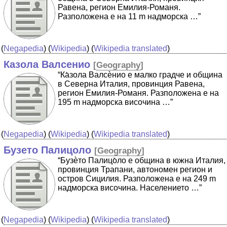
Равена, регион Емилия-Романя.
Разположена е на 11 m надморска …”
(
Negapedia
) (
Wikipedia
) (
Wikipedia translated
)
Казола Валсенио
[
Geography
]
“Ка̀зола Валсѐнио е малко градче и община
в Северна Италия, провинция Равена,
регион Емилия-Романя. Разположена е на
195 m надморска височина …”
(
Negapedia
) (
Wikipedia
) (
Wikipedia translated
)
Бузето Палицоло
[
Geography
]
“Бузѐто Палицо̀ло е община в южна Италия,
провинция Трапани, автономен регион и
остров Сицилия. Разположена е на 249 m
надморска височина. Населението …”
(
Negapedia
) (
Wikipedia
) (
Wikipedia translated
)