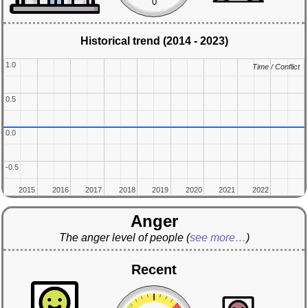
0
Historical trend (2014 - 2023)
1.0
1.0
Time / Conflict
Time / Conflict
0.5
0.5
0.0
0.0
-0.5
-0.5
2015
2015
2016
2016
2017
2017
2018
2018
2019
2019
2020
2020
2021
2021
2022
2022
Anger
The anger level of people
(
see more…
)
Recent