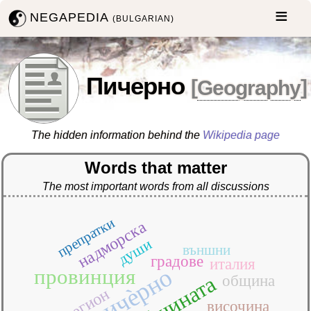
NEGAPEDIA
(BULGARIAN)
Пичерно
[
Geography
]
The hidden information behind the
Wikipedia page
Words that matter
The most important words from all discussions
препратки
надморска
души
външни
градове
италия
пичѐрно
провинция
общината
община
регион
височина