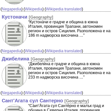
(
Negapedia
) (
Wikipedia
) (
Wikipedia translated
)
Кустоначи
[
Geography
]
“Кустона̀чи е градче и община в южна
Италия, провинция Трапани, автономен
регион и остров Сицилия. Разположена е на
186 m надморска височина …”
(
Negapedia
) (
Wikipedia
) (
Wikipedia translated
)
Джибелина
[
Geography
]
“Джибелѝна е градче и община в южна
Италия, провинция Трапани, автономен
регион и остров Сицилия. Разположена е на
233 m надморска височина …”
(
Negapedia
) (
Wikipedia
) (
Wikipedia translated
)
Сант'Агата сул Сантерно
[
Geography
]
“Cа̀ит'А̀гата сул Сантѐрно е малък град и
община в Северна Италия, провинция