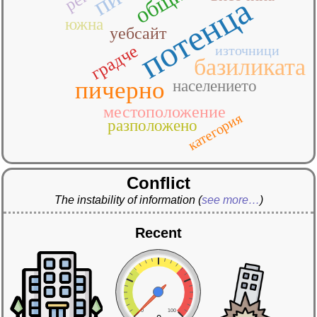
потенца
южна
уебсайт
градче
източници
базиликата
пичерно
населението
местоположение
категория
разположено
Conflict
The instability of information
(
see more…
)
Recent
0
100