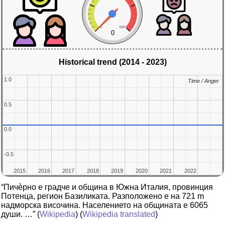
0
100
0
Historical trend (2014 - 2023)
1.0
1.0
Time / Anger
Time / Anger
0.5
0.5
0.0
0.0
-0.5
-0.5
2015
2015
2016
2016
2017
2017
2018
2018
2019
2019
2020
2020
2021
2021
2022
2022
“Пичѐрно е градче и община в Южна Италия, провинция
Потенца, регион Базиликата. Разположено е на 721 m
надморска височина. Населението на общината е 6065
души. …”
(
Wikipedia
) (
Wikipedia translated
)