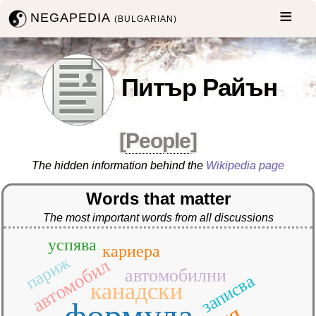
NEGAPEDIA
(BULGARIAN)
Питър Райън
[
People
]
The hidden information behind the
Wikipedia page
Words that matter
The most important words from all discussions
успява
кариера
париж
автомобил
автомобилни
записва
канадски
формула