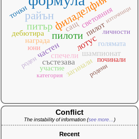
филаделфия
точки
източници
световния
райън
сащ
пилот
питър
личности
дебютира
пилоти
лотус
награда
голямата
частен
юни
шампионат
спечели
роден
починали
загинали
състезава
родени
участие
категория
Conflict
The instability of information
(
see more…
)
Recent