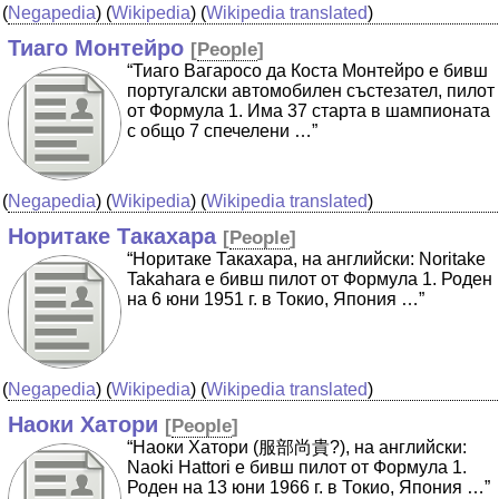
(
Negapedia
) (
Wikipedia
) (
Wikipedia translated
)
Тиаго Монтейро
[
People
]
“Тиаго Вагаросо да Коста Монтейро е бивш
португалски автомобилен състезател, пилот
от Формула 1. Има 37 старта в шампионата
с общо 7 спечелени …”
(
Negapedia
) (
Wikipedia
) (
Wikipedia translated
)
Норитаке Такахара
[
People
]
“Норитаке Такахара, на английски: Noritake
Takahara е бивш пилот от Формула 1. Роден
на 6 юни 1951 г. в Токио, Япония …”
(
Negapedia
) (
Wikipedia
) (
Wikipedia translated
)
Наоки Хатори
[
People
]
“Наоки Хатори (服部尚貴?), на английски:
Naoki Hattori е бивш пилот от Формула 1.
Роден на 13 юни 1966 г. в Токио, Япония …”