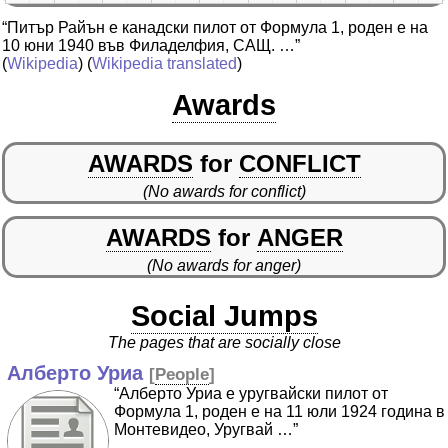
“Питър Райън е канадски пилот от Формула 1, роден е на
10 юни 1940 във Филаделфия, САЩ. …”
(
Wikipedia
) (
Wikipedia translated
)
Awards
AWARDS
for
CONFLICT
(No awards for conflict)
AWARDS
for
ANGER
(No awards for anger)
Social Jumps
The pages that are socially close
Алберто Уриа
[
People
]
“Алберто Уриа е уругвайски пилот от
Формула 1, роден е на 11 юли 1924 година в
Монтевидео, Уругвай …”