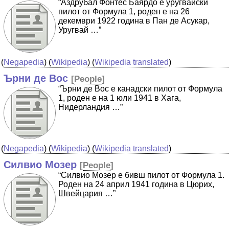
“Аздрубал Фонтес Баярдо е уругвайски
пилот от Формула 1, роден е на 26
декември 1922 година в Пан де Асукар,
Уругвай …”
(
Negapedia
) (
Wikipedia
) (
Wikipedia translated
)
Ърни де Вос
[
People
]
“Ърни де Вос е канадски пилот от Формула
1, роден е на 1 юли 1941 в Хага,
Нидерландия …”
(
Negapedia
) (
Wikipedia
) (
Wikipedia translated
)
Силвио Мозер
[
People
]
“Силвио Мозер е бивш пилот от Формула 1.
Роден на 24 април 1941 година в Цюрих,
Швейцария …”