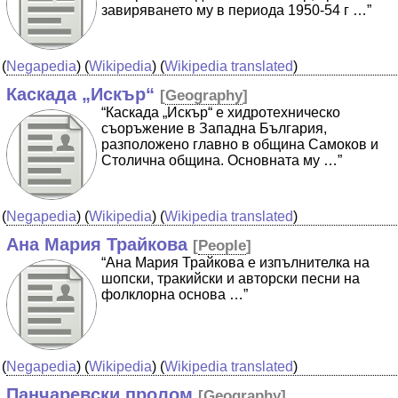
завиряването му в периода 1950-54 г …”
(
Negapedia
) (
Wikipedia
) (
Wikipedia translated
)
Каскада „Искър“
[
Geography
]
“Каскада „Искър“ е хидротехническо
съоръжение в Западна България,
разположено главно в община Самоков и
Столична община. Основната му …”
(
Negapedia
) (
Wikipedia
) (
Wikipedia translated
)
Ана Мария Трайкова
[
People
]
“Ана Мария Трайкова е изпълнителка на
шопски, тракийски и авторски песни на
фолклорна основа …”
(
Negapedia
) (
Wikipedia
) (
Wikipedia translated
)
Панчаревски пролом
[
Geography
]