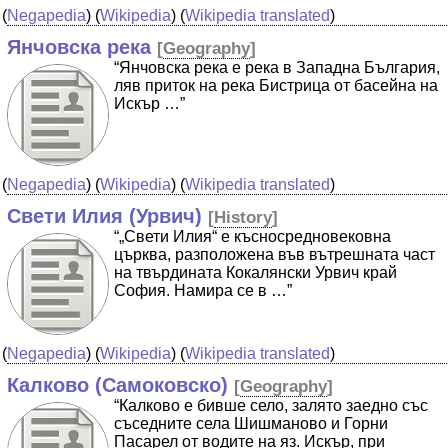
(
Negapedia
) (
Wikipedia
) (
Wikipedia translated
)
Янчовска река
[
Geography
]
“Янчовска река е река в Западна България,
ляв приток на река Бистрица от басейна на
Искър …”
(
Negapedia
) (
Wikipedia
) (
Wikipedia translated
)
Свети Илия (Урвич)
[
History
]
“„Свети Илия“ е късносредновековна
църква, разположена във вътрешната част
на твърдината Кокалянски Урвич край
София. Намира се в …”
(
Negapedia
) (
Wikipedia
) (
Wikipedia translated
)
Калково (Самоковско)
[
Geography
]
“Калково е бивше село, залято заедно със
съседните села Шишманово и Горни
Пасарел от водите на яз. Искър, при