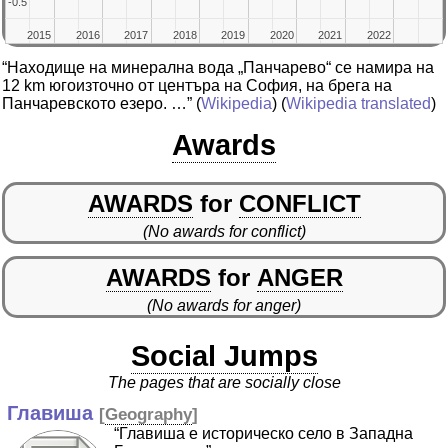
-0.5
-0.5
2015
2015
2016
2016
2017
2017
2018
2018
2019
2019
2020
2020
2021
2021
2022
2022
“Находище на минерална вода „Панчарево“ се намира на
12 km югоизточно от центъра на София, на брега на
Панчаревското езеро. …”
(
Wikipedia
) (
Wikipedia translated
)
Awards
AWARDS
for
CONFLICT
(No awards for conflict)
AWARDS
for
ANGER
(No awards for anger)
Social Jumps
The pages that are socially close
Главиша
[
Geography
]
“Главиша е историческо село в Западна