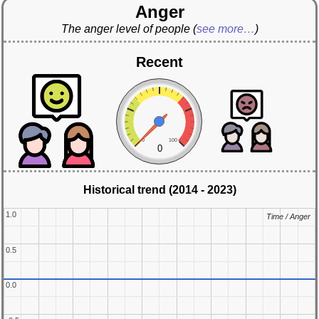
Anger
The anger level of people
(
see more…
)
Recent
0
100
0
Historical trend (2014 - 2023)
1.0
1.0
Time / Anger
Time / Anger
0.5
0.5
0.0
0.0