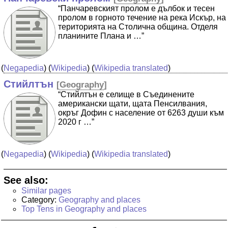
“Панчаревският пролом е дълбок и тесен
пролом в горното течение на река Искър, на
територията на Столична община. Отделя
планините Плана и …”
(
Negapedia
) (
Wikipedia
) (
Wikipedia translated
)
Стийлтън
[
Geography
]
“Стийлтън е селище в Съединените
американски щати, щата Пенсилвания,
окръг Дофин с население от 6263 души към
2020 г …”
(
Negapedia
) (
Wikipedia
) (
Wikipedia translated
)
See also:
Similar pages
Category:
Geography and places
Top Tens in Geography and places