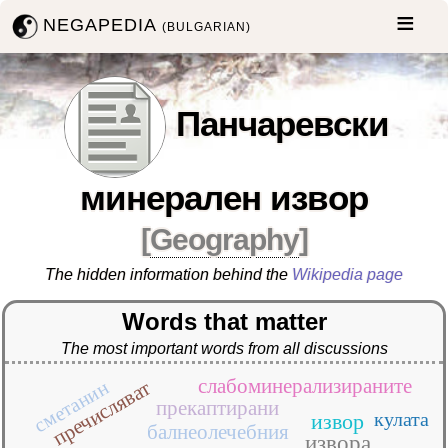
NEGAPEDIA
(BULGARIAN)
Панчаревски
минерален извор
[
Geography
]
The hidden information behind the
Wikipedia page
Words that matter
The most important words from all discussions
слабоминерализираните
пречисляват
сметанин
прекаптирани
кулата
извор
балнеолечебния
извора