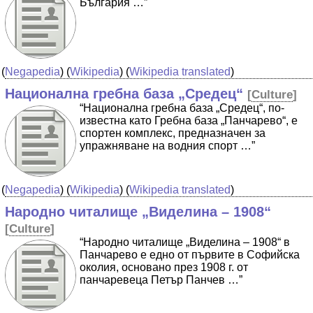
България …”
(
Negapedia
) (
Wikipedia
) (
Wikipedia translated
)
Национална гребна база „Средец“
[
Culture
]
“Национална гребна база „Средец“, по-
известна като Гребна база „Панчарево“, е
спортен комплекс, предназначен за
упражняване на водния спорт …”
(
Negapedia
) (
Wikipedia
) (
Wikipedia translated
)
Народно читалище „Виделина – 1908“
[
Culture
]
“Народно читалище „Виделина – 1908“ в
Панчарево е едно от първите в Софийска
околия, основано през 1908 г. от
панчаревеца Петър Панчев …”