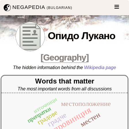
NEGAPEDIA
(BULGARIAN)
Опидо Лукано
[
Geography
]
The hidden information behind the
Wikipedia page
Words that matter
The most important words from all discussions
източници
местоположение
провинция
препратки
градове
местен
градче