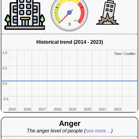
0
100
0
Historical trend (2014 - 2023)
1.0
1.0
Time / Conflict
Time / Conflict
0.5
0.5
0.0
0.0
-0.5
-0.5
2015
2015
2016
2016
2017
2017
2018
2018
2019
2019
2020
2020
2021
2021
2022
2022
Anger
The anger level of people
(
see more…
)