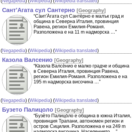
(
Negapedia
) (
Wikipedia
) (
Wikipedia translated
)
Сант'Агата сул Сантерно
[
Geography
]
“Cа̀ит'А̀гата сул Сантѐрно е малък град и
община в Северна Италия, провинция
Равена, регион Емилия-Романя.
Разположена е на 11 m надморска …”
(
Negapedia
) (
Wikipedia
) (
Wikipedia translated
)
Казола Валсенио
[
Geography
]
“Ка̀зола Валсѐнио е малко градче и община
в Северна Италия, провинция Равена,
регион Емилия-Романя. Разположена е на
195 m надморска височина …”
(
Negapedia
) (
Wikipedia
) (
Wikipedia translated
)
Бузето Палицоло
[
Geography
]
“Бузѐто Палицо̀ло е община в южна Италия,
провинция Трапани, автономен регион и
остров Сицилия. Разположена е на 249 m
надморска височина. Населението …”