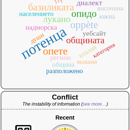
диалект
базиликата
височина
опидо
населението
южна
лукано
oppète
потенца
надморска
уебсайт
души
общината
категория
италия
опете
регион
външни
община
разположено
Conflict
The instability of information
(
see more…
)
Recent