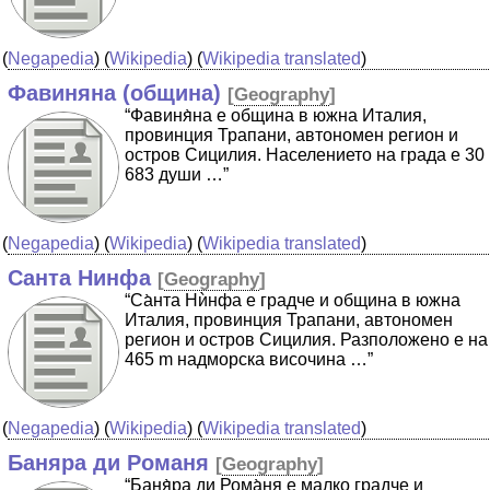
(
Negapedia
) (
Wikipedia
) (
Wikipedia translated
)
Фавиняна (община)
[
Geography
]
“Фавиня̀на е община в южна Италия,
провинция Трапани, автономен регион и
остров Сицилия. Населението на града е 30
683 души …”
(
Negapedia
) (
Wikipedia
) (
Wikipedia translated
)
Санта Нинфа
[
Geography
]
“Са̀нта Нѝнфа е градче и община в южна
Италия, провинция Трапани, автономен
регион и остров Сицилия. Разположено е на
465 m надморска височина …”
(
Negapedia
) (
Wikipedia
) (
Wikipedia translated
)
Баняра ди Романя
[
Geography
]
“Баня̀ра ди Рома̀ня е малко градче и