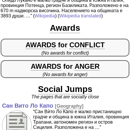
“О̀пидо Лука̀но е малко градче и община в Южна Италия,
провинция Потенца, регион Базиликата. Разположено е на
670 m надморска височина. Населението на общината е
3893 души. …”
(
Wikipedia
) (
Wikipedia translated
)
Awards
AWARDS
for
CONFLICT
(No awards for conflict)
AWARDS
for
ANGER
(No awards for anger)
Social Jumps
The pages that are socially close
Сан Вито Ло Капо
[
Geography
]
“Са̀н Вѝто Ло Ка̀по е малко пристанищно
градче и община в южна Италия, провинция
Трапани, автономен регион и остров
Сицилия. Разположена е на …”