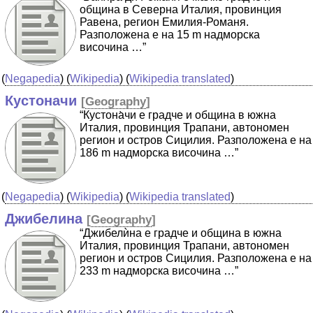
община в Северна Италия, провинция
Равена, регион Емилия-Романя.
Разположена е на 15 m надморска
височина …”
(
Negapedia
) (
Wikipedia
) (
Wikipedia translated
)
Кустоначи
[
Geography
]
“Кустона̀чи е градче и община в южна
Италия, провинция Трапани, автономен
регион и остров Сицилия. Разположена е на
186 m надморска височина …”
(
Negapedia
) (
Wikipedia
) (
Wikipedia translated
)
Джибелина
[
Geography
]
“Джибелѝна е градче и община в южна
Италия, провинция Трапани, автономен
регион и остров Сицилия. Разположена е на
233 m надморска височина …”