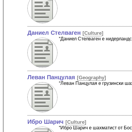
Даниел Стелваген
[
Culture
]
“Даниел Стелваген е нидерланд
Леван Панцулая
[
Geography
]
“Леван Панцулая е грузински ша
Ибро Шарич
[
Culture
]
“Ибро Шарич е шахматист от Бос