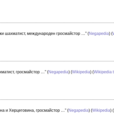
ски шахматист, международен гросмайстор …”
(
Negapedia
) (
хматист, гросмайстор …”
(
Negapedia
) (
Wikipedia
) (
Wikipedia 
на и Херцеговина, гросмайстор …”
(
Negapedia
) (
Wikipedia
) (