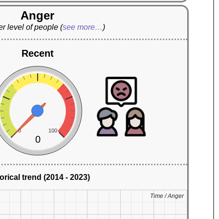
Anger
r level of people
(
see more…
)
Recent
0
100
0
orical trend (2014 - 2023)
Time / Anger
Time / Anger