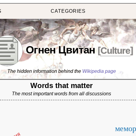
S
CATEGORIES
Огнен Цвитан
[
Culture
]
The hidden information behind the
Wikipedia page
Words that matter
The most important words from all discussions
мемор