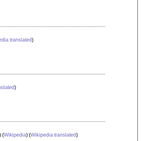
dia translated
)
nslated
)
) (
Wikipedia
) (
Wikipedia translated
)