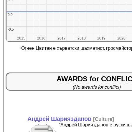
0.5
0.5
0.0
0.0
-0.5
-0.5
2015
2015
2016
2016
2017
2017
2018
2018
2019
2019
2020
2020
“Огнен Цвитан е хърватски шахматист, гросмайсто
AWARDS
for
CONFLI
(No awards for conflict)
Андрей Шариязданов
[
Culture
]
“Андрей Шариязданов е руски ша