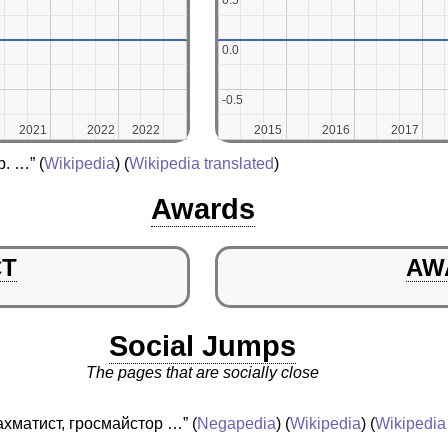
0.5
0.5
0.0
0.0
-0.5
-0.5
2021
2021
2022
2022
2022
2022
2015
2015
2016
2016
2017
2017
р. …”
(
Wikipedia
) (
Wikipedia translated
)
Awards
CT
AW
Social Jumps
The pages that are socially close
хматист, гросмайстор …”
(
Negapedia
) (
Wikipedia
) (
Wikipedia 