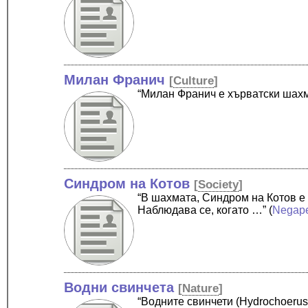
Милан Франич
[
Culture
]
“Милан Франич е хърватски шах
Синдром на Котов
[
Society
]
“В шахмата, Синдром на Котов е 
Наблюдава се, когато …”
(
Negap
Водни свинчета
[
Nature
]
“Водните свинчети (Hydrochoerus