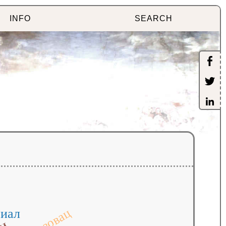
INFO
SEARCH
бизовац
иал