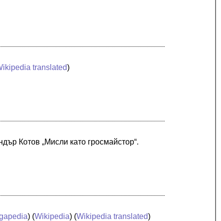
ikipedia translated
)
андър Котов „Мисли като гросмайстор“.
gapedia
) (
Wikipedia
) (
Wikipedia translated
)