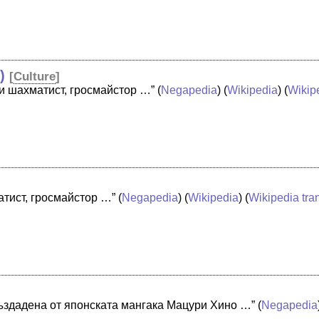
)
[
Culture
]
и шахматист, гросмайстор …”
(
Negapedia
) (
Wikipedia
) (
Wikipe
атист, гросмайстор …”
(
Negapedia
) (
Wikipedia
) (
Wikipedia tra
създадена от японската мангака Мацури Хино …”
(
Negapedia