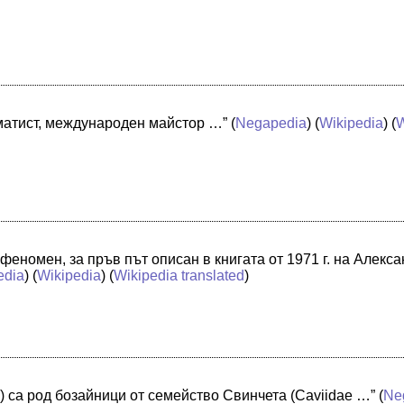
матист, международен майстор …”
(
Negapedia
) (
Wikipedia
) (
W
феномен, за пръв път описан в книгата от 1971 г. на Алекс
edia
) (
Wikipedia
) (
Wikipedia translated
)
) са род бозайници от семейство Свинчета (Caviidae …”
(
Ne