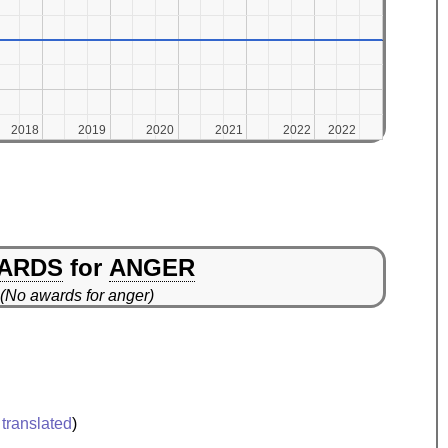
2018
2018
2019
2019
2020
2020
2021
2021
2022
2022
2022
2022
ARDS
for
ANGER
(No awards for anger)
translated
)