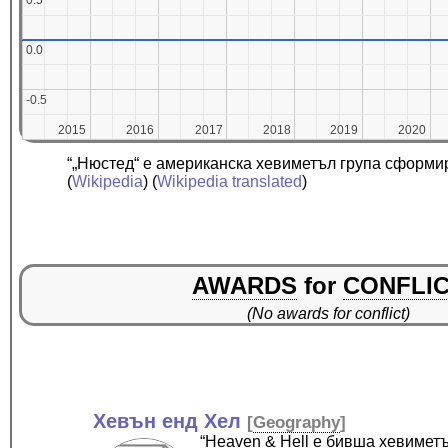
0.5
0.5
0.0
0.0
-0.5
-0.5
2015
2015
2016
2016
2017
2017
2018
2018
2019
2019
2020
2020
“„Нюстед“ е американска хевиметъл група сформир
(
Wikipedia
) (
Wikipedia translated
)
AWARDS
for
CONFLI
(No awards for conflict)
Хевън енд Хел
[
Geography
]
“Heaven & Hell е бивша хевимет