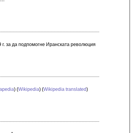
9 г. за да подпомогне Иранската революция
apedia
) (
Wikipedia
) (
Wikipedia translated
)