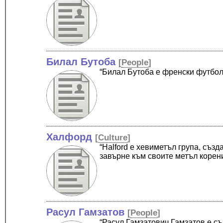
Билал Бутоба
[
People
]
“Билал Бутоба е френски футбол
Халфорд
[
Culture
]
“Halford е хевиметъл група, създ
завърне към своите метъл корен
Расул Гамзатов
[
People
]
“Расул Гамзатович Гамзатов е съв