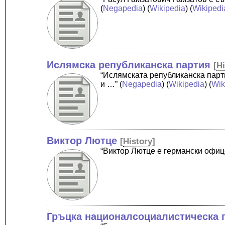
(
Negapedia
) (
Wikipedia
) (
Wikipedi
Ислямска републиканска партия
[
H
“Ислямската републиканска парт
и …”
(
Negapedia
) (
Wikipedia
) (
Wik
Виктор Лютце
[
History
]
“Виктор Лютце е германски офиц
Гръцка националсоциалистическа 