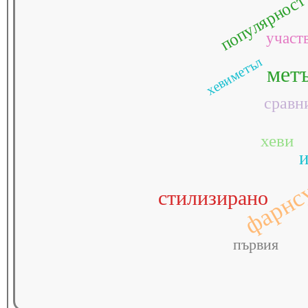
популярност
участ
хевиметъл
мет
сравн
хеви
фарнс
стилизирано
първия