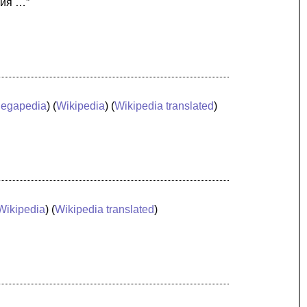
ция …”
egapedia
) (
Wikipedia
) (
Wikipedia translated
)
Wikipedia
) (
Wikipedia translated
)