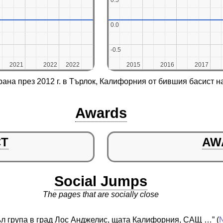
0.5
0.5
0.0
0.0
-0.5
-0.5
2021
2021
2022
2022
2022
2022
2015
2015
2016
2016
2017
2017
ана през 2012 г. в Търлок, Калифорния от бившия басист 
Awards
CT
AW
Social Jumps
The pages that are socially close
ъл група в град Лос Анджелис, щата Калифорния, САЩ …”
(