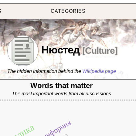
S
CATEGORIES
Нюстед
[
Culture
]
The hidden information behind the
Wikipedia page
Words that matter
The most important words from all discussions
калифорния
металика