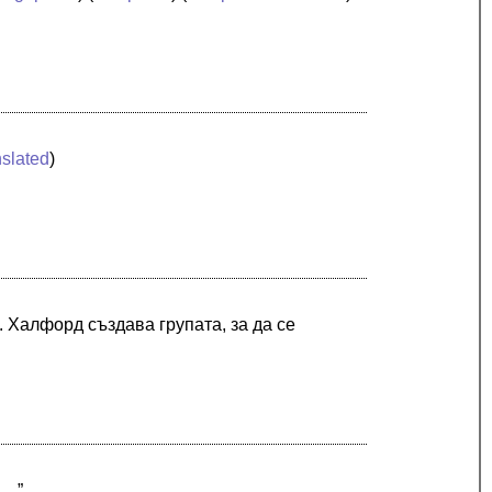
nslated
)
д. Халфорд създава групата, за да се
 …”