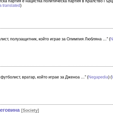
ска партия е нацистка политическа партия в Кралство Гър
a translated
)
лист, полузащитник, който играе за Олимпия Любляна …”
(
N
футболист, вратар, който играе за Дженоа …”
(
Negapedia
) (
цеговина
[
Society
]