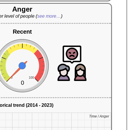
Anger
r level of people
(
see more…
)
Recent
0
100
0
orical trend (2014 - 2023)
Time / Anger
Time / Anger