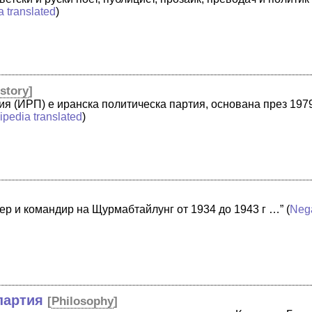
a translated
)
istory
]
ия (ИРП) е иранска политическа партия, основана през 197
ipedia translated
)
ер и командир на Щурмабтайлунг от 1934 до 1943 г …”
(
Neg
партия
[
Philosophy
]