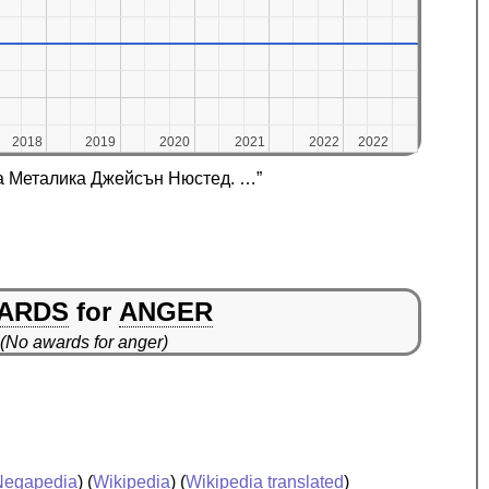
2018
2018
2019
2019
2020
2020
2021
2021
2022
2022
2022
2022
на Металика Джейсън Нюстед. …”
ARDS
for
ANGER
(No awards for anger)
Negapedia
) (
Wikipedia
) (
Wikipedia translated
)