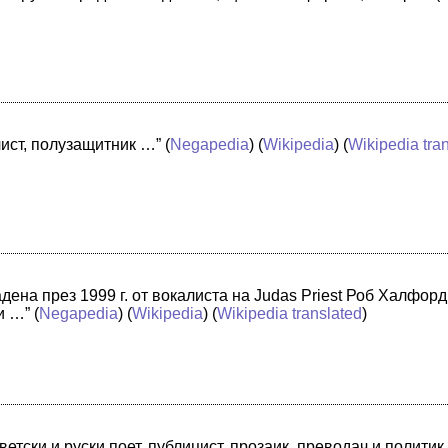
ист, полузащитник …”
(
Negapedia
) (
Wikipedia
) (
Wikipedia tra
адена през 1999 г. от вокалиста на Judas Priest Роб Халфор
и …”
(
Negapedia
) (
Wikipedia
) (
Wikipedia translated
)
етски и руски поет, публицист, прозаик, преводач и политик