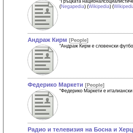
“Гръцката националсоциалистиче
(
Negapedia
) (
Wikipedia
) (
Wikipedi
Андраж Кирм
[
People
]
“Андраж Кирм е словенски футбо
Федерико Маркети
[
People
]
“Федерико Маркети е италиански 
Радио и телевизия на Босна и Хер