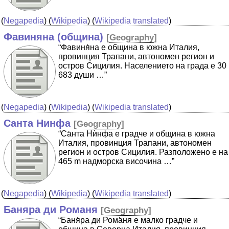
(
Negapedia
) (
Wikipedia
) (
Wikipedia translated
)
Фавиняна (община)
[
Geography
]
“Фавиня̀на е община в южна Италия,
провинция Трапани, автономен регион и
остров Сицилия. Населението на града е 30
683 души …”
(
Negapedia
) (
Wikipedia
) (
Wikipedia translated
)
Санта Нинфа
[
Geography
]
“Са̀нта Нѝнфа е градче и община в южна
Италия, провинция Трапани, автономен
регион и остров Сицилия. Разположено е на
465 m надморска височина …”
(
Negapedia
) (
Wikipedia
) (
Wikipedia translated
)
Баняра ди Романя
[
Geography
]
“Баня̀ра ди Рома̀ня е малко градче и