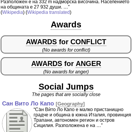
Разположен е на 332 m надморска височина. Населението
на общината е 27 932 души. …”
(
Wikipedia
) (
Wikipedia translated
)
Awards
AWARDS
for
CONFLICT
(No awards for conflict)
AWARDS
for
ANGER
(No awards for anger)
Social Jumps
The pages that are socially close
Сан Вито Ло Капо
[
Geography
]
“Са̀н Вѝто Ло Ка̀по е малко пристанищно
градче и община в южна Италия, провинция
Трапани, автономен регион и остров
Сицилия. Разположена е на …”