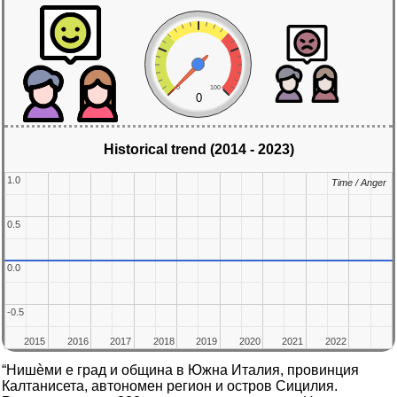
0
100
0
Historical trend (2014 - 2023)
1.0
1.0
Time / Anger
Time / Anger
0.5
0.5
0.0
0.0
-0.5
-0.5
2015
2015
2016
2016
2017
2017
2018
2018
2019
2019
2020
2020
2021
2021
2022
2022
“Нишѐми е град и община в Южна Италия, провинция
Калтанисета, автономен регион и остров Сицилия.