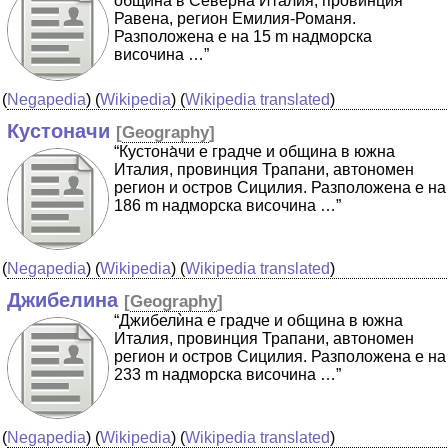
община в Северна Италия, провинция
Равена, регион Емилия-Романя.
Разположена е на 15 m надморска
височина …”
(
Negapedia
) (
Wikipedia
) (
Wikipedia translated
)
Кустоначи
[
Geography
]
“Кустона̀чи е градче и община в южна
Италия, провинция Трапани, автономен
регион и остров Сицилия. Разположена е на
186 m надморска височина …”
(
Negapedia
) (
Wikipedia
) (
Wikipedia translated
)
Джибелина
[
Geography
]
“Джибелѝна е градче и община в южна
Италия, провинция Трапани, автономен
регион и остров Сицилия. Разположена е на
233 m надморска височина …”
(
Negapedia
) (
Wikipedia
) (
Wikipedia translated
)