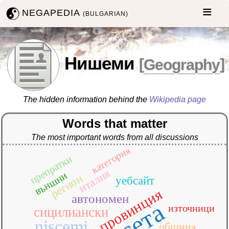
NEGAPEDIA
(BULGARIAN)
Нишеми
[
Geography
]
The hidden information behind the
Wikipedia page
Words that matter
The most important words from all discussions
категория
препратки
италия
външни
регион
уебсайт
провинция
автономен
източници
сицилиански
niscemi
община