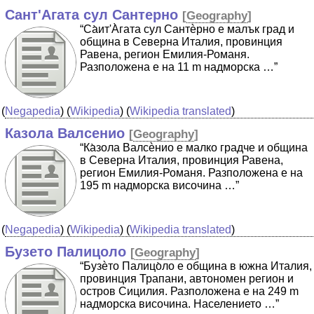
Сант'Агата сул Сантерно
[
Geography
]
“Cа̀ит'А̀гата сул Сантѐрно е малък град и
община в Северна Италия, провинция
Равена, регион Емилия-Романя.
Разположена е на 11 m надморска …”
(
Negapedia
) (
Wikipedia
) (
Wikipedia translated
)
Казола Валсенио
[
Geography
]
“Ка̀зола Валсѐнио е малко градче и община
в Северна Италия, провинция Равена,
регион Емилия-Романя. Разположена е на
195 m надморска височина …”
(
Negapedia
) (
Wikipedia
) (
Wikipedia translated
)
Бузето Палицоло
[
Geography
]
“Бузѐто Палицо̀ло е община в южна Италия,
провинция Трапани, автономен регион и
остров Сицилия. Разположена е на 249 m
надморска височина. Населението …”