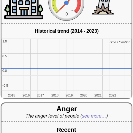
0
100
0
Historical trend (2014 - 2023)
1.0
1.0
Time / Conflict
Time / Conflict
0.5
0.5
0.0
0.0
-0.5
-0.5
2015
2015
2016
2016
2017
2017
2018
2018
2019
2019
2020
2020
2021
2021
2022
2022
Anger
The anger level of people
(
see more…
)
Recent