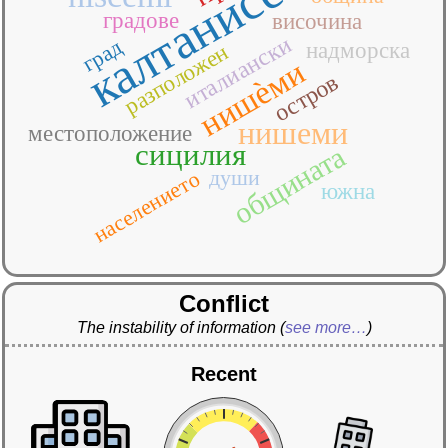
калтанисета
градове
височина
италиански
град
надморска
разположен
нишѐми
остров
нишеми
местоположение
сицилия
общината
души
населението
южна
Conflict
The instability of information
(
see more…
)
Recent