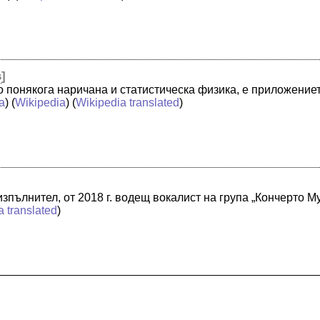
s
]
о понякога наричана и статистическа физика, е приложение
a
) (
Wikipedia
) (
Wikipedia translated
)
изпълнител, от 2018 г. водещ вокалист на група „Кончерто М
a translated
)