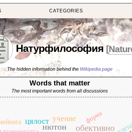
S
CATEGORIES
Натурфилософия
[
Natur
The hidden information behind the
Wikipedia page
Words that matter
The most important words from all discussions
форма
учение
вселен
цялост
нейната
нютон
обективно
ъвременната