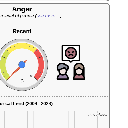
Anger
r level of people
(
see more…
)
Recent
0
100
0
orical trend (2008 - 2023)
Time / Anger
Time / Anger