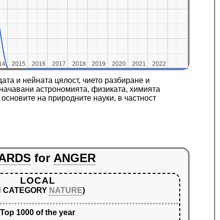
14
14
2015
2015
2016
2016
2017
2017
2018
2018
2019
2019
2020
2020
2021
2021
2022
2022
та и нейната цялост, чието разбиране и
значавани астрономията, физиката, химията
основите на природните науки, в частност
ARDS
for
ANGER
LOCAL
IN CATEGORY
NATURE
)
Top 1000 of the year