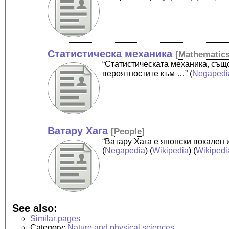
Статистическа механика
[
Mathematic
“Статистическата механика, същ
вероятностите към …”
(
Negapedi
Ватару Хага
[
People
]
“Ватару Хага е японски вокален 
(
Negapedia
) (
Wikipedia
) (
Wikipedi
See also:
Similar pages
Category:
Nature and physical sciences