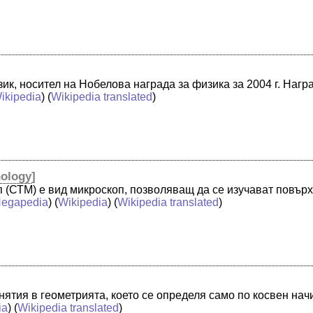
ик, носител на Нобелова награда за физика за 2004 г. Нагр
ikipedia
) (
Wikipedia translated
)
ology
]
 (СТМ) е вид микроскоп, позволяващ да се изучават повър
egapedia
) (
Wikipedia
) (
Wikipedia translated
)
нятия в геометрията, което се определя само по косвен нач
ia
) (
Wikipedia translated
)