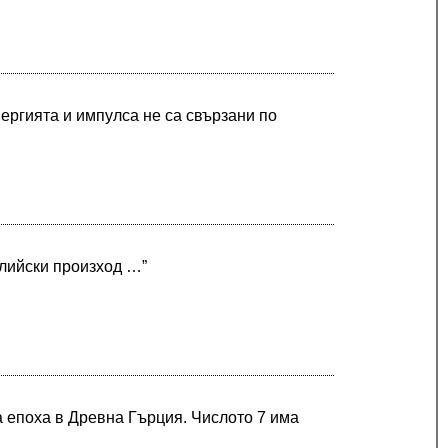
нергията и импулса не са свързани по
глийски произход …”
 епоха в Древна Гърция. Числото 7 има