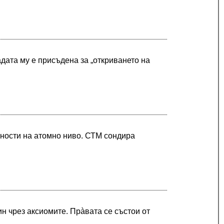
адата му е присъдена за „откриването на
хности на атомно ниво. СТМ сондира
ин чрез аксиомите. Прàвата се състои от