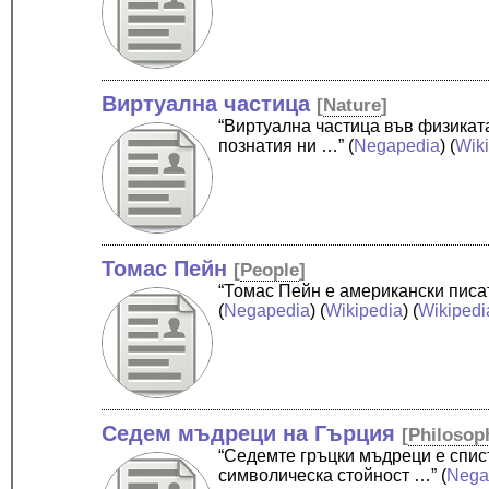
Виртуална частица
[
Nature
]
“Виртуална частица във физиката
познатия ни …”
(
Negapedia
) (
Wik
Томас Пейн
[
People
]
“Томас Пейн е американски писа
(
Negapedia
) (
Wikipedia
) (
Wikipedi
Седем мъдреци на Гърция
[
Philosop
“Седемте гръцки мъдреци е спис
символическа стойност …”
(
Nega