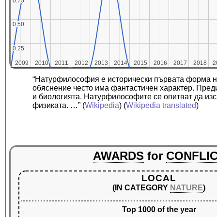
0.75
0.75
0.50
0.50
0.25
0.25
2009
2009
2010
2010
2011
2011
2012
2012
2013
2013
2014
2014
2015
2015
2016
2016
2017
2017
2018
2018
2
2
“Натурфилософия е исторически първата форма на
обяснение често има фантастичен характер. Преди
и биологията. Натурфилософите се опитват да изс
физиката. …”
(
Wikipedia
) (
Wikipedia translated
)
AWARDS
for
CONFLI
LOCAL
(IN CATEGORY
NATURE
)
Top 1000 of the year