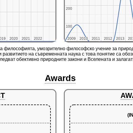
200
200
100
100
019
019
2020
2020
2021
2021
2022
2022
2009
2009
2010
2010
2011
2011
2012
2012
2013
2013
20
20
 философията, умозрително философско учение за природа
 развитието на съвременната наука с това понятие са обо
ледват обективно природните закони и Вселената и залагат 
Awards
CT
AW
(