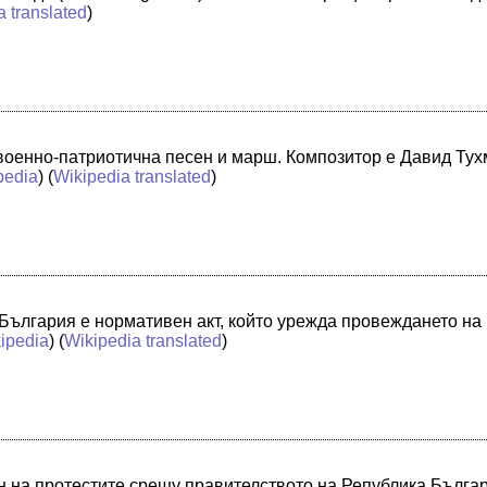
a translated
)
 военно-патриотична песен и марш. Композитор е Давид Тух
pedia
) (
Wikipedia translated
)
България е нормативен акт, който урежда провеждането на 
ipedia
) (
Wikipedia translated
)
н на протестите срещу правителството на Република Бълга