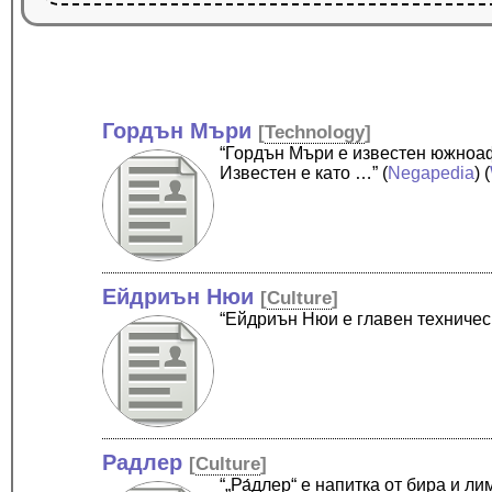
Гордън Мъри
[
Technology
]
“Гордън Мъри е известен южноаф
Известен е като …”
(
Negapedia
) (
Ейдриън Нюи
[
Culture
]
“Ейдриън Нюи е главен техничес
Радлер
[
Culture
]
“„Ра́длер“ е напитка от бира и 