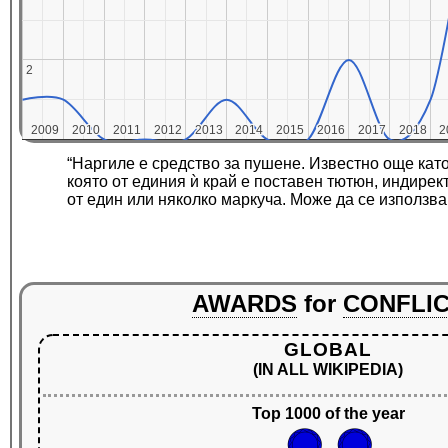
2
2
2009
2009
2010
2010
2011
2011
2012
2012
2013
2013
2014
2014
2015
2015
2016
2016
2017
2017
2018
2018
2
2
“Наргиле е средство за пушене. Известно още кат
която от единия ѝ край е поставен тютюн, индирект
от един или няколко маркуча. Може да се използва
AWARDS
for
CONFLI
GLOBAL
(IN ALL WIKIPEDIA)
Top 1000 of the year