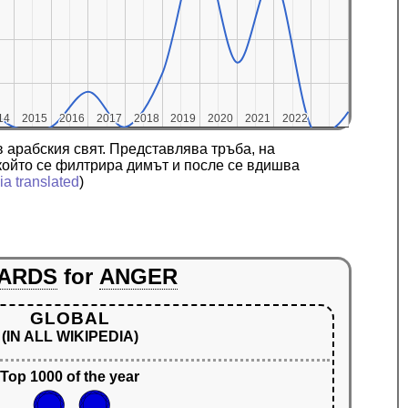
14
14
2015
2015
2016
2016
2017
2017
2018
2018
2019
2019
2020
2020
2021
2021
2022
2022
 арабския свят. Представлява тръба, на
в който се филтрира димът и после се вдишва
a translated
)
ARDS
for
ANGER
GLOBAL
(IN ALL WIKIPEDIA)
Top 1000 of the year