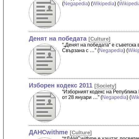
(
Negapedia
) (
Wikipedia
) (
Wikipedi
Денят на победата
[
Culture
]
“„Денят на победата“ е съветска
Свързана с …”
(
Negapedia
) (
Wiki
Изборен кодекс 2011
[
Society
]
“Изборният кодекс на Република 
от 28 януари …”
(
Negapedia
) (
Wik
ДАНСwithme
[
Culture
]
“#ДАНСwithme е хаштаг, посвете