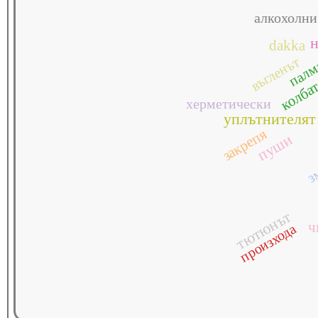
алкохолни
dakka
палм
въгленът
колба
херметически
уплътнителят
закрепя
пуши
з
тютюнът
ч
произхода