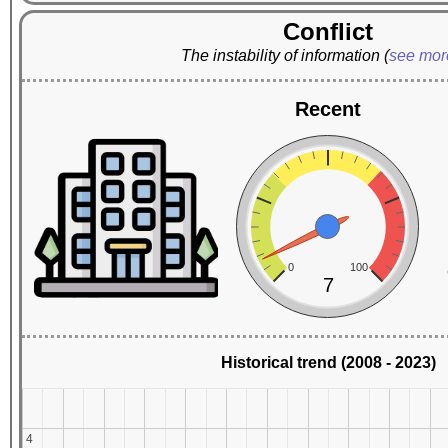
Conflict
The instability of information
(
see mo
Recent
0
100
7
Historical trend (2008 - 2023)
4
4