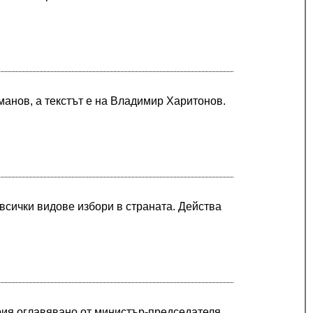
манов, а текстът е на Владимир Харитонов.
всички видове избори в страната. Действа
рия оглавявано от министър-председателя