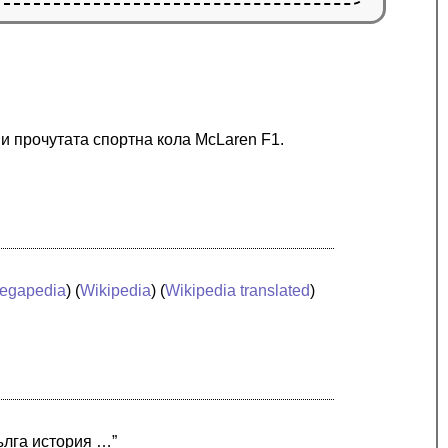
и прочутата спортна кола McLaren F1.
egapedia
) (
Wikipedia
) (
Wikipedia translated
)
дълга история …”