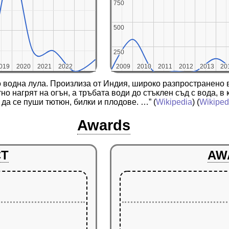
750
750
500
500
250
250
019
019
2020
2020
2021
2021
2022
2022
2009
2009
2010
2010
2011
2011
2012
2012
2013
2013
20
20
о водна лула. Произлиза от Индия, широко разпространено в
но нагрят на огън, а тръбата води до стъклен съд с вода, 
 да се пуши тютюн, билки и плодове. …”
(
Wikipedia
) (
Wikipedi
Awards
CT
AW