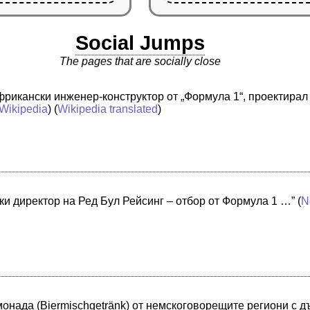
Social Jumps
The pages that are socially close
рикански инженер-конструктор от „Формула 1“, проектирал 
Wikipedia
) (
Wikipedia translated
)
ки директор на Ред Бул Рейсинг – отбор от Формула 1 …”
(
N
лимонада (Biermischgetränk) от немскоговорещите региони с 