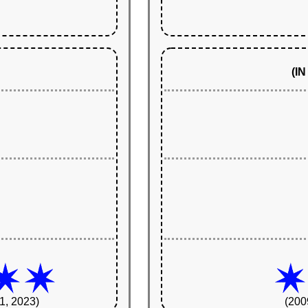
(I
1, 2023)
(200