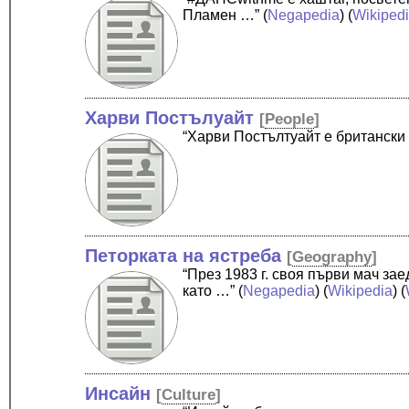
Пламен …”
(
Negapedia
) (
Wikiped
Харви Постълуайт
[
People
]
“Харви Постълтуайт е британски
Петорката на ястреба
[
Geography
]
“През 1983 г. своя първи мач за
като …”
(
Negapedia
) (
Wikipedia
) (
Инсайн
[
Culture
]