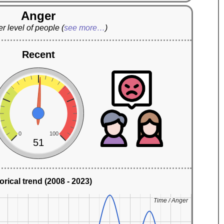
Anger
r level of people
(
see more…
)
Recent
0
100
51
orical trend (2008 - 2023)
Time / Anger
Time / Anger