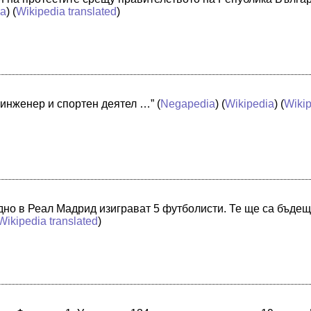
ia
) (
Wikipedia translated
)
 инженер и спортен деятел …”
(
Negapedia
) (
Wikipedia
) (
Wikip
едно в Реал Мадрид изиграват 5 футболисти. Те ще са бъдещ
Wikipedia translated
)