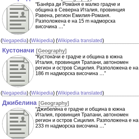
“Баня̀ра ди Рома̀ня е малко градче и
община в Северна Италия, провинция
Равена, регион Емилия-Романя.
Разположена е на 15 m надморска
височина …”
(
Negapedia
) (
Wikipedia
) (
Wikipedia translated
)
Кустоначи
[
Geography
]
“Кустона̀чи е градче и община в южна
Италия, провинция Трапани, автономен
регион и остров Сицилия. Разположена е на
186 m надморска височина …”
(
Negapedia
) (
Wikipedia
) (
Wikipedia translated
)
Джибелина
[
Geography
]
“Джибелѝна е градче и община в южна
Италия, провинция Трапани, автономен
регион и остров Сицилия. Разположена е на
233 m надморска височина …”