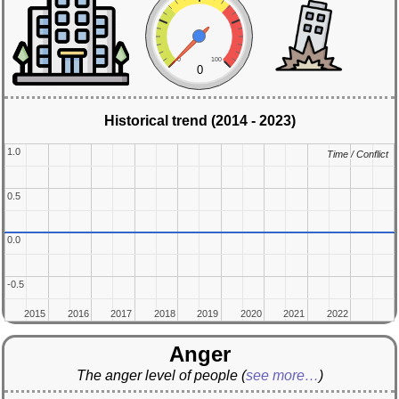
0
100
0
Historical trend (2014 - 2023)
1.0
1.0
Time / Conflict
Time / Conflict
0.5
0.5
0.0
0.0
-0.5
-0.5
2015
2015
2016
2016
2017
2017
2018
2018
2019
2019
2020
2020
2021
2021
2022
2022
Anger
The anger level of people
(
see more…
)