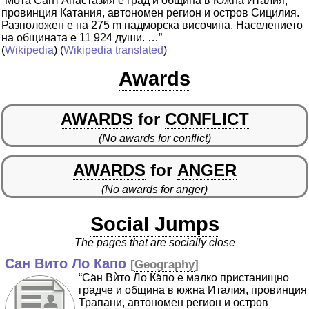
“Мо̀та Сант'Анаста̀зия е град и община в Южна Италия,
провинция Катания, автономен регион и остров Сицилия.
Разположен е на 275 m надморска височина. Населението
на общината е 11 924 души. …”
(
Wikipedia
) (
Wikipedia translated
)
Awards
AWARDS
for
CONFLICT
(No awards for conflict)
AWARDS
for
ANGER
(No awards for anger)
Social Jumps
The pages that are socially close
Сан Вито Ло Капо
[
Geography
]
“Са̀н Вѝто Ло Ка̀по е малко пристанищно
градче и община в южна Италия, провинция
Трапани, автономен регион и остров