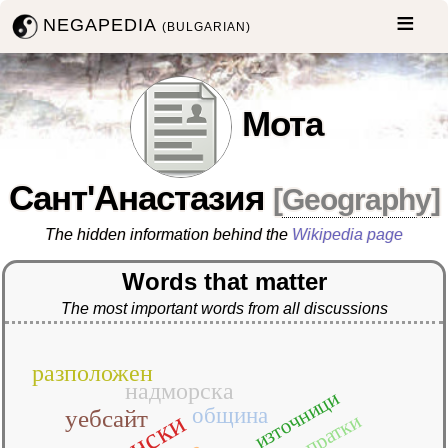
NEGAPEDIA
(BULGARIAN)
Мота
Сант'Анастазия
[
Geography
]
The hidden information behind the
Wikipedia page
Words that matter
The most important words from all discussions
разположен
надморска
източници
община
уебсайт
препратки