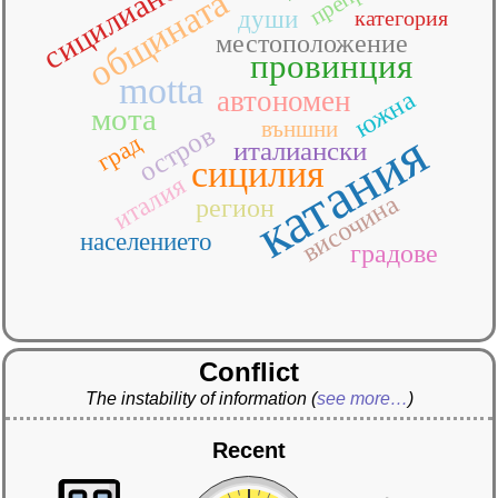
сицилиански
общината
души
категория
местоположение
провинция
motta
автономен
южна
мота
външни
остров
катания
град
италиански
сицилия
италия
височина
регион
населението
градове
Conflict
The instability of information
(
see more…
)
Recent