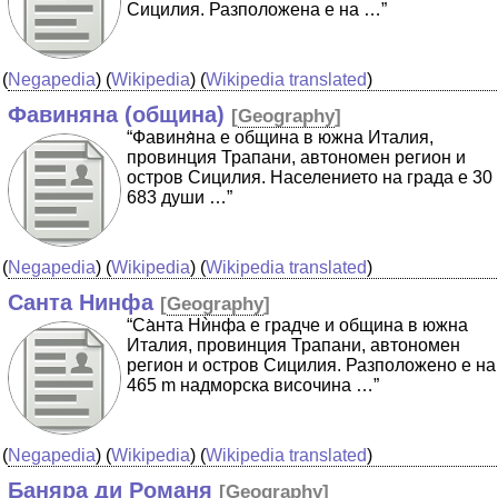
Сицилия. Разположена е на …”
(
Negapedia
) (
Wikipedia
) (
Wikipedia translated
)
Фавиняна (община)
[
Geography
]
“Фавиня̀на е община в южна Италия,
провинция Трапани, автономен регион и
остров Сицилия. Населението на града е 30
683 души …”
(
Negapedia
) (
Wikipedia
) (
Wikipedia translated
)
Санта Нинфа
[
Geography
]
“Са̀нта Нѝнфа е градче и община в южна
Италия, провинция Трапани, автономен
регион и остров Сицилия. Разположено е на
465 m надморска височина …”
(
Negapedia
) (
Wikipedia
) (
Wikipedia translated
)
Баняра ди Романя
[
Geography
]