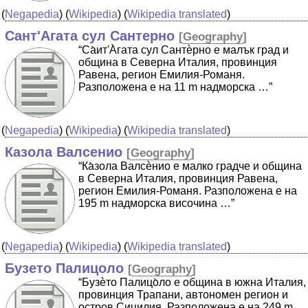
(
Negapedia
) (
Wikipedia
) (
Wikipedia translated
)
Сант'Агата сул Сантерно
[
Geography
]
“Cа̀ит'А̀гата сул Сантѐрно е малък град и
община в Северна Италия, провинция
Равена, регион Емилия-Романя.
Разположена е на 11 m надморска …”
(
Negapedia
) (
Wikipedia
) (
Wikipedia translated
)
Казола Валсенио
[
Geography
]
“Ка̀зола Валсѐнио е малко градче и община
в Северна Италия, провинция Равена,
регион Емилия-Романя. Разположена е на
195 m надморска височина …”
(
Negapedia
) (
Wikipedia
) (
Wikipedia translated
)
Бузето Палицоло
[
Geography
]
“Бузѐто Палицо̀ло е община в южна Италия,
провинция Трапани, автономен регион и
остров Сицилия. Разположена е на 249 m