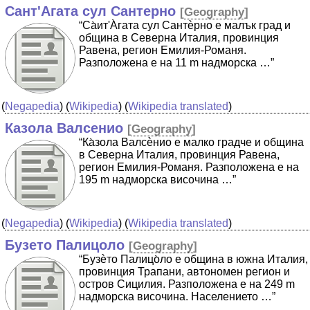
Сант'Агата сул Сантерно
[
Geography
]
“Cа̀ит'А̀гата сул Сантѐрно е малък град и
община в Северна Италия, провинция
Равена, регион Емилия-Романя.
Разположена е на 11 m надморска …”
(
Negapedia
) (
Wikipedia
) (
Wikipedia translated
)
Казола Валсенио
[
Geography
]
“Ка̀зола Валсѐнио е малко градче и община
в Северна Италия, провинция Равена,
регион Емилия-Романя. Разположена е на
195 m надморска височина …”
(
Negapedia
) (
Wikipedia
) (
Wikipedia translated
)
Бузето Палицоло
[
Geography
]
“Бузѐто Палицо̀ло е община в южна Италия,
провинция Трапани, автономен регион и
остров Сицилия. Разположена е на 249 m
надморска височина. Населението …”