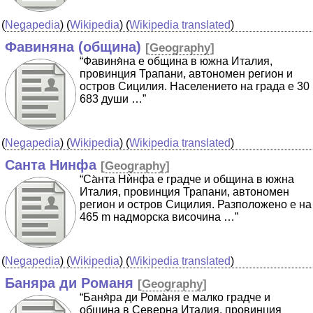
(
Negapedia
) (
Wikipedia
) (
Wikipedia translated
)
Фавиняна (община)
[
Geography
]
“Фавиня̀на е община в южна Италия,
провинция Трапани, автономен регион и
остров Сицилия. Населението на града е 30
683 души …”
(
Negapedia
) (
Wikipedia
) (
Wikipedia translated
)
Санта Нинфа
[
Geography
]
“Са̀нта Нѝнфа е градче и община в южна
Италия, провинция Трапани, автономен
регион и остров Сицилия. Разположено е на
465 m надморска височина …”
(
Negapedia
) (
Wikipedia
) (
Wikipedia translated
)
Баняра ди Романя
[
Geography
]
“Баня̀ра ди Рома̀ня е малко градче и
община в Северна Италия, провинция