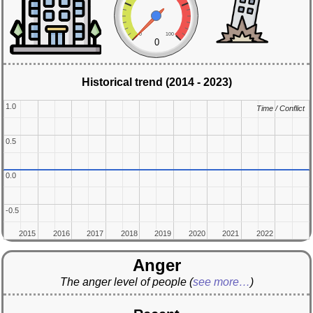
0
100
0
Historical trend (2014 - 2023)
1.0
1.0
Time / Conflict
Time / Conflict
0.5
0.5
0.0
0.0
-0.5
-0.5
2015
2015
2016
2016
2017
2017
2018
2018
2019
2019
2020
2020
2021
2021
2022
2022
Anger
The anger level of people
(
see more…
)