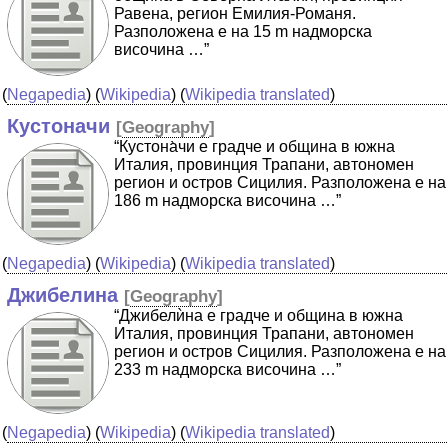
Равена, регион Емилия-Романя.
Разположена е на 15 m надморска
височина …”
(
Negapedia
) (
Wikipedia
) (
Wikipedia translated
)
Кустоначи
[
Geography
]
“Кустона̀чи е градче и община в южна
Италия, провинция Трапани, автономен
регион и остров Сицилия. Разположена е на
186 m надморска височина …”
(
Negapedia
) (
Wikipedia
) (
Wikipedia translated
)
Джибелина
[
Geography
]
“Джибелѝна е градче и община в южна
Италия, провинция Трапани, автономен
регион и остров Сицилия. Разположена е на
233 m надморска височина …”
(
Negapedia
) (
Wikipedia
) (
Wikipedia translated
)