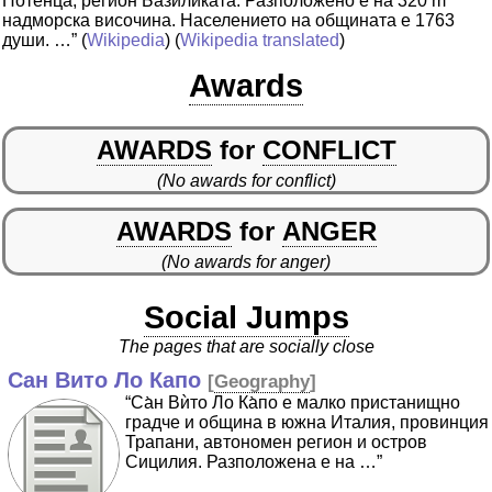
Потенца, регион Базиликата. Разположено е на 320 m
надморска височина. Населението на общината е 1763
души. …”
(
Wikipedia
) (
Wikipedia translated
)
Awards
AWARDS
for
CONFLICT
(No awards for conflict)
AWARDS
for
ANGER
(No awards for anger)
Social Jumps
The pages that are socially close
Сан Вито Ло Капо
[
Geography
]
“Са̀н Вѝто Ло Ка̀по е малко пристанищно
градче и община в южна Италия, провинция
Трапани, автономен регион и остров
Сицилия. Разположена е на …”