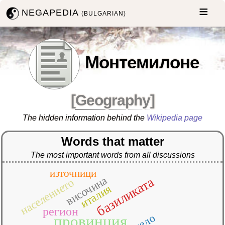
NEGAPEDIA
(BULGARIAN)
Монтемилоне
[
Geography
]
The hidden information behind the
Wikipedia page
Words that matter
The most important words from all discussions
източници
височина
базиликата
населението
италия
регион
село
провинция