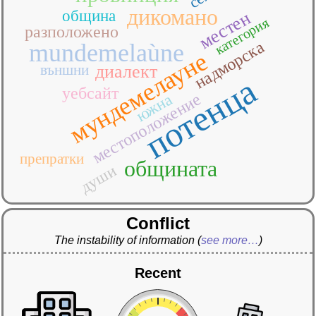
дикомано
община
местен
категория
разположено
надморска
mundemelaùne
мундемелауне
външни
диалект
потенца
уебсайт
местоположение
южна
препратки
общината
души
Conflict
The instability of information
(
see more…
)
Recent