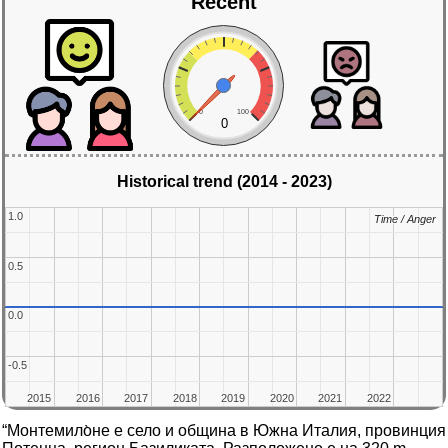
Recent
0
100
0
Historical trend (2014 - 2023)
1.0
1.0
Time / Anger
Time / Anger
0.5
0.5
0.0
0.0
-0.5
-0.5
2015
2015
2016
2016
2017
2017
2018
2018
2019
2019
2020
2020
2021
2021
2022
2022
“Монтемило̀не е село и община в Южна Италия, провинция