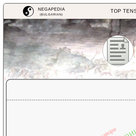
NEGAPEDIA
TOP TEN
(BULGARIAN)
модри
извори