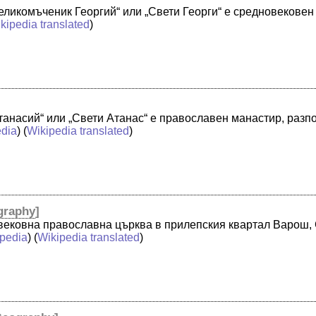
еликомъченик Георгий“ или „Свети Георги“ е средновековен
kipedia translated
)
танасий“ или „Свети Атанас“ е православен манастир, разп
edia
) (
Wikipedia translated
)
graphy
]
овековна православна църква в прилепския квартал Варош,
ipedia
) (
Wikipedia translated
)