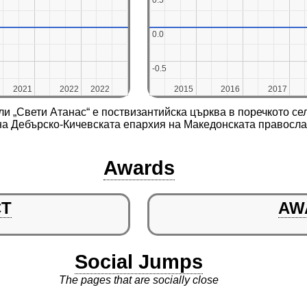
0.5
0.5
0.0
0.0
-0.5
-0.5
2021
2021
2022
2022
2022
2022
2015
2015
2016
2016
2017
2017
ли „Свети Атанас“ е поствизантийска църква в поречкото 
 на Дебърско-Кичевската епархия на Македонската правосл
Awards
CT
AW
Social Jumps
The pages that are socially close