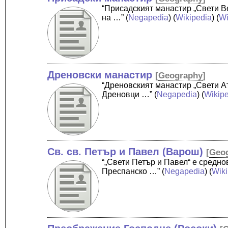
“Присадският манастир „Свети В
на …”
(
Negapedia
) (
Wikipedia
) (
Wi
Дреновски манастир
[
Geography
]
“Дреновският манастир „Свети А
Дреновци …”
(
Negapedia
) (
Wikip
Св. св. Петър и Павел (Варош)
[
Geo
“„Свети Петър и Павел“ е средн
Преспанско …”
(
Negapedia
) (
Wik