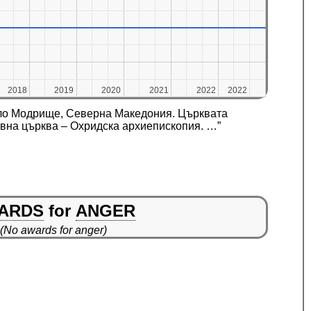
2018
2018
2019
2019
2020
2020
2021
2021
2022
2022
2022
2022
село Модрище, Северна Македония. Църквата
авна църква – Охридска архиепископия. …”
ARDS
for
ANGER
(No awards for anger)