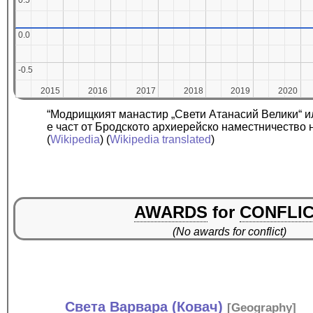
0.5
0.5
0.0
0.0
-0.5
-0.5
2015
2015
2016
2016
2017
2017
2018
2018
2019
2019
2020
2020
“Модрищкият манастир „Свети Атанасий Велики“ и
е част от Бродското архиерейско наместничество
(
Wikipedia
) (
Wikipedia translated
)
AWARDS
for
CONFLI
(No awards for conflict)
Света Варвара (Ковач)
[
Geography
]