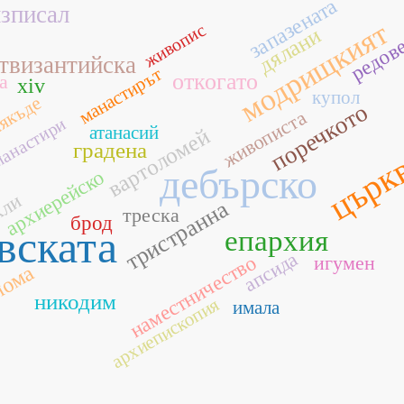
запазената
зписал
модрищкият
живопис
дялани
редов
твизантийска
манастирът
откогато
а
хіv
купол
якъде
поречкото
живописта
анастири
атанасий
вартоломей
градена
църк
дебърско
архиерейско
хли
тристранна
треска
брод
вската
епархия
апсида
наместничество
игумен
лома
никодим
архиепископия
имала