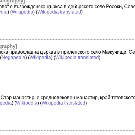
Geography
]
во“ е възрожденска църква в дебърското село Росоки, Севе
dia
) (
Wikipedia
) (
Wikipedia translated
)
graphy
]
нска православна църква в прилепското село Мажучище, С
(
Negapedia
) (
Wikipedia
) (
Wikipedia translated
)
о Стар манастир, е средновековен манастир, край тетовското
pedia
) (
Wikipedia
) (
Wikipedia translated
)