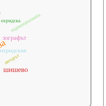
е
първоначалната
охридска
зографът
ва
охридския
авторът
шишево