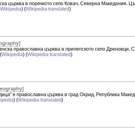
ска църква в поречкото село Ковач, Северна Македония. Цъ
(
Wikipedia
) (
Wikipedia translated
)
ography
]
денска православна църква в прилепското село Дреновци, 
 (
Wikipedia
) (
Wikipedia translated
)
eography
]
дица“ е православна църква в град Охрид, Република Макед
ipedia
) (
Wikipedia translated
)