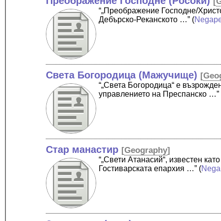
Преображение Господне (Росоки)
[
“„Преображение Господне/Христо
Дебърско-Реканското …”
(
Negape
Света Богородица (Мажучище)
[
Geo
“„Света Богородица“ е възрожде
управлението на Преспанско …”
Стар манастир
[
Geography
]
“„Свети Атанасий“, известен кат
Гостиварската епархия …”
(
Nega