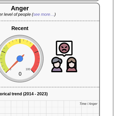
Anger
r level of people
(
see more…
)
Recent
0
100
0
orical trend (2014 - 2023)
Time / Anger
Time / Anger