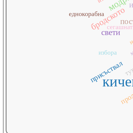
и
бродското
еднокорабна
пос
сегашнат
свети
н
м
избора
присъствал
ту
киче
про