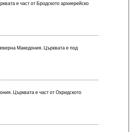
рквата е част от Бродското архиерейско
Северна Македония. Църквата е под
ония. Църквата е част от Охридското