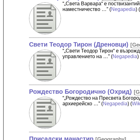
“„Света Варвара“ е поствизантий
наместничество …”
(
Negapedia
) 
Свети Теодор Тирон (Дреновци)
[
Ge
“„Свети Теодор Тирон“ е възрож
управлението на …”
(
Negapedia
)
Рождество Богородично (Охрид)
[
G
“„Рождество на Пресвета Богоро
архиерейско …”
(
Negapedia
) (
Wik
Присадски манастир
[
Geography
]