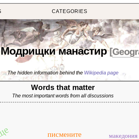
S
CATEGORIES
Модрищки манастир
[
Geogr
The hidden information behind the
Wikipedia page
Words that matter
The most important words from all discussions
ще
писмените
македония