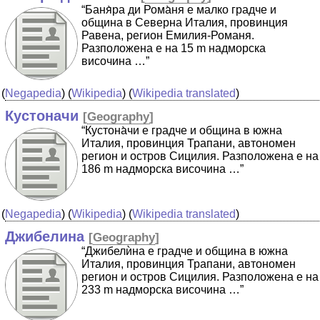
“Баня̀ра ди Рома̀ня е малко градче и
община в Северна Италия, провинция
Равена, регион Емилия-Романя.
Разположена е на 15 m надморска
височина …”
(
Negapedia
) (
Wikipedia
) (
Wikipedia translated
)
Кустоначи
[
Geography
]
“Кустона̀чи е градче и община в южна
Италия, провинция Трапани, автономен
регион и остров Сицилия. Разположена е на
186 m надморска височина …”
(
Negapedia
) (
Wikipedia
) (
Wikipedia translated
)
Джибелина
[
Geography
]
“Джибелѝна е градче и община в южна
Италия, провинция Трапани, автономен
регион и остров Сицилия. Разположена е на
233 m надморска височина …”