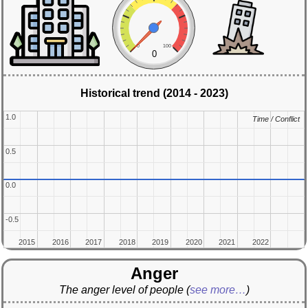
0
100
0
Historical trend (2014 - 2023)
1.0
1.0
Time / Conflict
Time / Conflict
0.5
0.5
0.0
0.0
-0.5
-0.5
2015
2015
2016
2016
2017
2017
2018
2018
2019
2019
2020
2020
2021
2021
2022
2022
Anger
The anger level of people
(
see more…
)