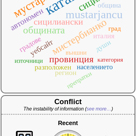
община
автономен
mustarjancu
мистербианко
сицилиански
общината
град
италия
градове
уебсайт
души
външни
провинция
категория
източници
разположен
населението
регион
препратки
Conflict
The instability of information
(
see more…
)
Recent