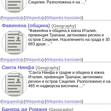
Сицилия. Разположена е на …”
(
Negapedia
) (
Wikipedia
) (
Wikipedia translated
)
Фавиняна (община)
[
Geography
]
“Фавиня̀на е община в южна Италия,
провинция Трапани, автономен регион и
остров Сицилия. Населението на града е 30
683 души …”
(
Negapedia
) (
Wikipedia
) (
Wikipedia translated
)
Санта Нинфа
[
Geography
]
“Са̀нта Нѝнфа е градче и община в южна
Италия, провинция Трапани, автономен
регион и остров Сицилия. Разположено е на
465 m надморска височина …”
(
Negapedia
) (
Wikipedia
) (
Wikipedia translated
)
Баняра ди Романя
[
Geography
]