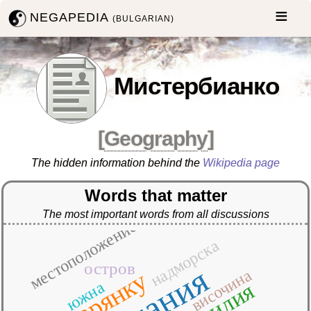
NEGAPEDIA
(BULGARIAN)
Мистербианко
[
Geography
]
The hidden information behind the
Wikipedia page
Words that matter
The most important words from all discussions
местоположение
надморска
остров
катания
мустарянку
височина
сицилия
южна