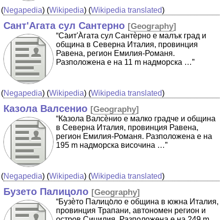
(
Negapedia
) (
Wikipedia
) (
Wikipedia translated
)
Сант'Агата сул Сантерно
[
Geography
]
“Cа̀ит'А̀гата сул Сантѐрно е малък град и
община в Северна Италия, провинция
Равена, регион Емилия-Романя.
Разположена е на 11 m надморска …”
(
Negapedia
) (
Wikipedia
) (
Wikipedia translated
)
Казола Валсенио
[
Geography
]
“Ка̀зола Валсѐнио е малко градче и община
в Северна Италия, провинция Равена,
регион Емилия-Романя. Разположена е на
195 m надморска височина …”
(
Negapedia
) (
Wikipedia
) (
Wikipedia translated
)
Бузето Палицоло
[
Geography
]
“Бузѐто Палицо̀ло е община в южна Италия,
провинция Трапани, автономен регион и
остров Сицилия. Разположена е на 249 m