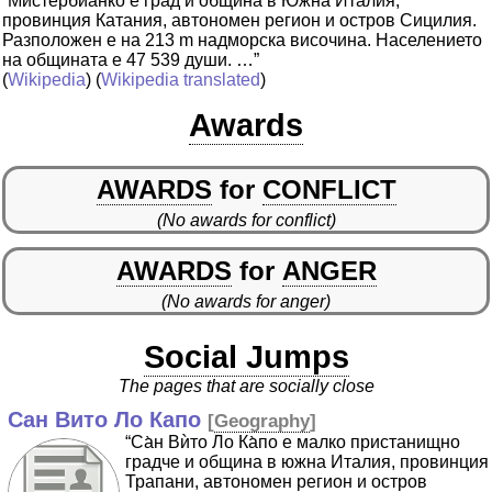
“Мистербиа̀нко е град и община в Южна Италия,
провинция Катания, автономен регион и остров Сицилия.
Разположен е на 213 m надморска височина. Населението
на общината е 47 539 души. …”
(
Wikipedia
) (
Wikipedia translated
)
Awards
AWARDS
for
CONFLICT
(No awards for conflict)
AWARDS
for
ANGER
(No awards for anger)
Social Jumps
The pages that are socially close
Сан Вито Ло Капо
[
Geography
]
“Са̀н Вѝто Ло Ка̀по е малко пристанищно
градче и община в южна Италия, провинция
Трапани, автономен регион и остров