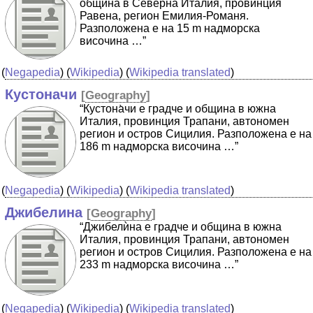
община в Северна Италия, провинция
Равена, регион Емилия-Романя.
Разположена е на 15 m надморска
височина …”
(
Negapedia
) (
Wikipedia
) (
Wikipedia translated
)
Кустоначи
[
Geography
]
“Кустона̀чи е градче и община в южна
Италия, провинция Трапани, автономен
регион и остров Сицилия. Разположена е на
186 m надморска височина …”
(
Negapedia
) (
Wikipedia
) (
Wikipedia translated
)
Джибелина
[
Geography
]
“Джибелѝна е градче и община в южна
Италия, провинция Трапани, автономен
регион и остров Сицилия. Разположена е на
233 m надморска височина …”
(
Negapedia
) (
Wikipedia
) (
Wikipedia translated
)