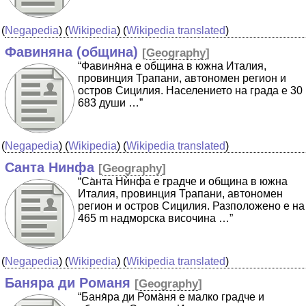
(
Negapedia
) (
Wikipedia
) (
Wikipedia translated
)
Фавиняна (община)
[
Geography
]
“Фавиня̀на е община в южна Италия,
провинция Трапани, автономен регион и
остров Сицилия. Населението на града е 30
683 души …”
(
Negapedia
) (
Wikipedia
) (
Wikipedia translated
)
Санта Нинфа
[
Geography
]
“Са̀нта Нѝнфа е градче и община в южна
Италия, провинция Трапани, автономен
регион и остров Сицилия. Разположено е на
465 m надморска височина …”
(
Negapedia
) (
Wikipedia
) (
Wikipedia translated
)
Баняра ди Романя
[
Geography
]
“Баня̀ра ди Рома̀ня е малко градче и