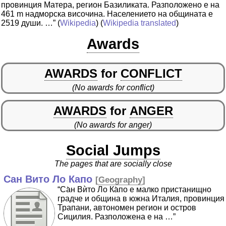
провинция Матера, регион Базиликата. Разположено е на
461 m надморска височина. Населението на общината е
2519 души. …”
(
Wikipedia
) (
Wikipedia translated
)
Awards
AWARDS
for
CONFLICT
(No awards for conflict)
AWARDS
for
ANGER
(No awards for anger)
Social Jumps
The pages that are socially close
Сан Вито Ло Капо
[
Geography
]
“Са̀н Вѝто Ло Ка̀по е малко пристанищно
градче и община в южна Италия, провинция
Трапани, автономен регион и остров
Сицилия. Разположена е на …”