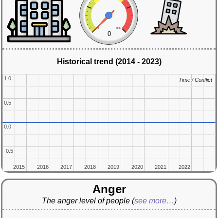
0
100
0
Historical trend (2014 - 2023)
1.0
1.0
Time / Conflict
Time / Conflict
0.5
0.5
0.0
0.0
-0.5
-0.5
2015
2015
2016
2016
2017
2017
2018
2018
2019
2019
2020
2020
2021
2021
2022
2022
Anger
The anger level of people
(
see more…
)