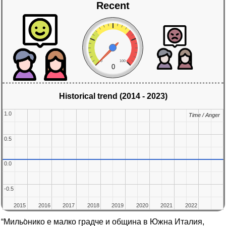
Recent
0
100
0
Historical trend (2014 - 2023)
1.0
1.0
Time / Anger
Time / Anger
0.5
0.5
0.0
0.0
-0.5
-0.5
2015
2015
2016
2016
2017
2017
2018
2018
2019
2019
2020
2020
2021
2021
2022
2022
“Мильо̀нико е малко градче и община в Южна Италия,