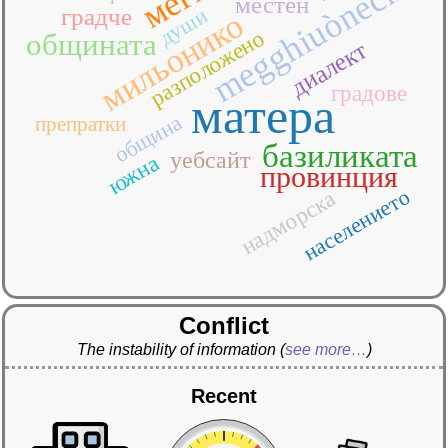
megghiuòneche
местен
души
градче
мильонико
разположено
общината
диалект
градове
матера
община
препратки
базиликата
уебсайт
южна
провинция
населението
надморска
Conflict
The instability of information
(
see more…
)
Recent