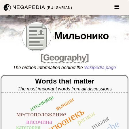
NEGAPEDIA
(BULGARIAN)
Мильонико
[
Geography
]
The hidden information behind the
Wikipedia page
Words that matter
The most important words from all discussions
източници
външни
мегюонекъ
регион
местоположение
италия
височина
категория