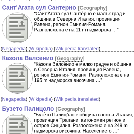
Сант'Агата сул Сантерно
[
Geography
]
“Cа̀ит'А̀гата сул Сантѐрно е малък град и
община в Северна Италия, провинция
Равена, регион Емилия-Романя.
Разположена е на 11 m надморска …”
(
Negapedia
) (
Wikipedia
) (
Wikipedia translated
)
Казола Валсенио
[
Geography
]
“Ка̀зола Валсѐнио е малко градче и община
в Северна Италия, провинция Равена,
регион Емилия-Романя. Разположена е на
195 m надморска височина …”
(
Negapedia
) (
Wikipedia
) (
Wikipedia translated
)
Бузето Палицоло
[
Geography
]
“Бузѐто Палицо̀ло е община в южна Италия,
провинция Трапани, автономен регион и
остров Сицилия. Разположена е на 249 m
надморска височина. Населението …”