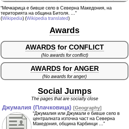
“Мечкарица е бивше село в Северна Македония, на
територията на община Битоля. …”
(
Wikipedia
) (
Wikipedia translated
)
Awards
AWARDS
for
CONFLICT
(No awards for conflict)
AWARDS
for
ANGER
(No awards for anger)
Social Jumps
The pages that are socially close
Джумалия (Плачковица)
[
Geography
]
“Джумалия или Джумали е бивше село в
централната източна част на Северна
Македония, община Карбинци …”