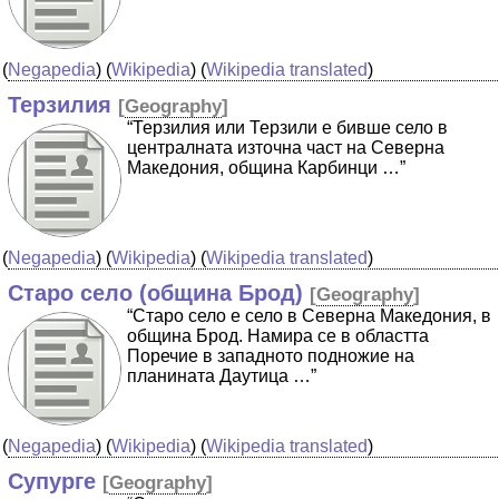
(
Negapedia
) (
Wikipedia
) (
Wikipedia translated
)
Терзилия
[
Geography
]
“Терзилия или Терзили е бивше село в
централната източна част на Северна
Македония, община Карбинци …”
(
Negapedia
) (
Wikipedia
) (
Wikipedia translated
)
Старо село (община Брод)
[
Geography
]
“Старо село е село в Северна Македония, в
община Брод. Намира се в областта
Поречие в западното подножие на
планината Даутица …”
(
Negapedia
) (
Wikipedia
) (
Wikipedia translated
)
Супурге
[
Geography
]