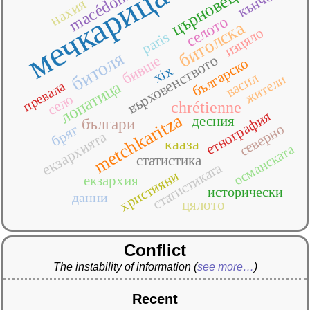
мечкарица
macédoine
кънчов
църновец
нахия
селото
битолска
изцяло
paris
битоля
върховенството
бивше
българско
xix
васил
жители
лопатица
превала
село
chrétienne
етнография
metchkaritza
десния
българи
северно
бряг
екзархията
кааза
османската
статистика
статистиката
християни
екзархия
исторически
данни
цялото
Conflict
The instability of information
(
see more…
)
Recent