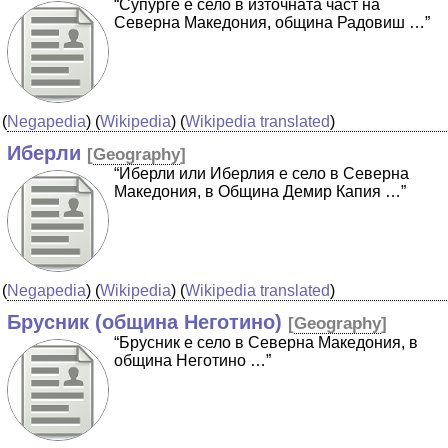
“Супурге е село в източната част на
Северна Македония, община Радовиш …”
(
Negapedia
) (
Wikipedia
) (
Wikipedia translated
)
Иберли
[
Geography
]
“Иберли или Иберлия е село в Северна
Македония, в Община Демир Капия …”
(
Negapedia
) (
Wikipedia
) (
Wikipedia translated
)
Брусник (община Неготино)
[
Geography
]
“Брусник е село в Северна Македония, в
община Неготино …”