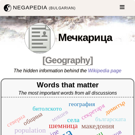
NEGAPEDIA
(BULGARIAN)
Мечкарица
[
Geography
]
The hidden information behind the
Wikipedia page
Words that matter
The most important words from all discussions
димитър
география
секретаря
битолското
мишев
община
северна
българската
села
шемница
македония
population