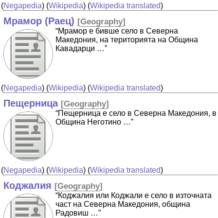
(
Negapedia
) (
Wikipedia
) (
Wikipedia translated
)
Мрамор (Раец)
[
Geography
]
“Мрамор е бивше село в Северна
Македония, на територията на Община
Кавадарци …”
(
Negapedia
) (
Wikipedia
) (
Wikipedia translated
)
Пещерница
[
Geography
]
“Пещерница е село в Северна Македония, в
Община Неготино …”
(
Negapedia
) (
Wikipedia
) (
Wikipedia translated
)
Коджалия
[
Geography
]
“Коджалия или Коджали е село в източната
част на Северна Македония, община
Радовиш …”