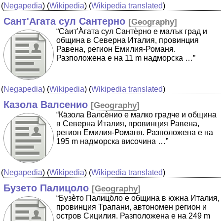
(
Negapedia
) (
Wikipedia
) (
Wikipedia translated
)
Сант'Агата сул Сантерно
[
Geography
]
“Cа̀ит'А̀гата сул Сантѐрно е малък град и
община в Северна Италия, провинция
Равена, регион Емилия-Романя.
Разположена е на 11 m надморска …”
(
Negapedia
) (
Wikipedia
) (
Wikipedia translated
)
Казола Валсенио
[
Geography
]
“Ка̀зола Валсѐнио е малко градче и община
в Северна Италия, провинция Равена,
регион Емилия-Романя. Разположена е на
195 m надморска височина …”
(
Negapedia
) (
Wikipedia
) (
Wikipedia translated
)
Бузето Палицоло
[
Geography
]
“Бузѐто Палицо̀ло е община в южна Италия,
провинция Трапани, автономен регион и
остров Сицилия. Разположена е на 249 m