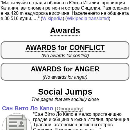
“Маскалучѝя е град и община в Южна Италия, провинция
Катания, автономен регион и остров Сицилия. Разположен
е на 420 m надморска височина. Населението на общината
е 30 516 души. …”
(
Wikipedia
) (
Wikipedia translated
)
Awards
AWARDS
for
CONFLICT
(No awards for conflict)
AWARDS
for
ANGER
(No awards for anger)
Social Jumps
The pages that are socially close
Сан Вито Ло Капо
[
Geography
]
“Са̀н Вѝто Ло Ка̀по е малко пристанищно
градче и община в южна Италия, провинция
Трапани, автономен регион и остров
Сицилия. Разположена е на …”