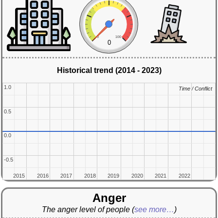
0
100
0
Historical trend (2014 - 2023)
1.0
1.0
Time / Conflict
Time / Conflict
0.5
0.5
0.0
0.0
-0.5
-0.5
2015
2015
2016
2016
2017
2017
2018
2018
2019
2019
2020
2020
2021
2021
2022
2022
Anger
The anger level of people
(
see more…
)