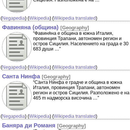
(
Negapedia
) (
Wikipedia
) (
Wikipedia translated
)
Фавиняна (община)
[
Geography
]
“Фавиня̀на е община в южна Италия,
провинция Трапани, автономен регион и
остров Сицилия. Населението на града е 30
683 души …”
(
Negapedia
) (
Wikipedia
) (
Wikipedia translated
)
Санта Нинфа
[
Geography
]
“Са̀нта Нѝнфа е градче и община в южна
Италия, провинция Трапани, автономен
регион и остров Сицилия. Разположено е на
465 m надморска височина …”
(
Negapedia
) (
Wikipedia
) (
Wikipedia translated
)
Баняра ди Романя
[
Geography
]