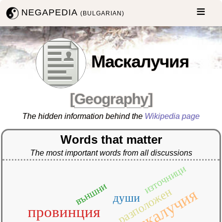
NEGAPEDIA
(BULGARIAN)
Маскалучия
[
Geography
]
The hidden information behind the
Wikipedia page
Words that matter
The most important words from all discussions
източници
външни
разположен
маскалучия
души
провинция