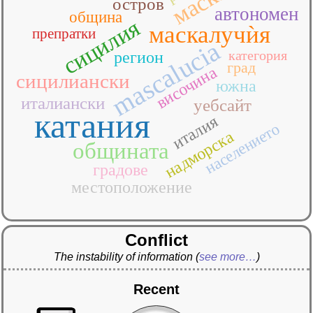
остров
автономен
община
сицилия
маскалучѝя
препратки
mascalucia
категория
регион
град
височина
сицилиански
южна
италиански
уебсайт
катания
италия
населението
надморска
общината
градове
местоположение
Conflict
The instability of information
(
see more…
)
Recent