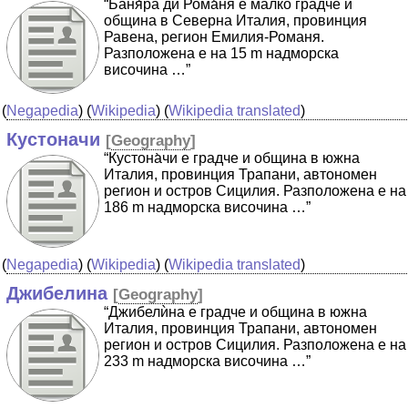
“Баня̀ра ди Рома̀ня е малко градче и
община в Северна Италия, провинция
Равена, регион Емилия-Романя.
Разположена е на 15 m надморска
височина …”
(
Negapedia
) (
Wikipedia
) (
Wikipedia translated
)
Кустоначи
[
Geography
]
“Кустона̀чи е градче и община в южна
Италия, провинция Трапани, автономен
регион и остров Сицилия. Разположена е на
186 m надморска височина …”
(
Negapedia
) (
Wikipedia
) (
Wikipedia translated
)
Джибелина
[
Geography
]
“Джибелѝна е градче и община в южна
Италия, провинция Трапани, автономен
регион и остров Сицилия. Разположена е на
233 m надморска височина …”