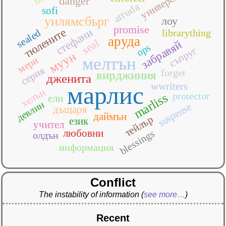
университета
danger
arruda
sofi
уилямсбърг
лоу
promise
тюлените
стефани
sealed
librarything
аруда
seal
забравяй
ops
съпруг
муун
мелтън
мери
серия
forget
вирджиния
дженита
wwriters
марлис
хелън
protector
marliss
ели
девлин
suspense
дъщаря
даймън
тейлър
език
учител
любовни
blessings
олдън
информация
Conflict
The instability of information
(
see more…
)
Recent