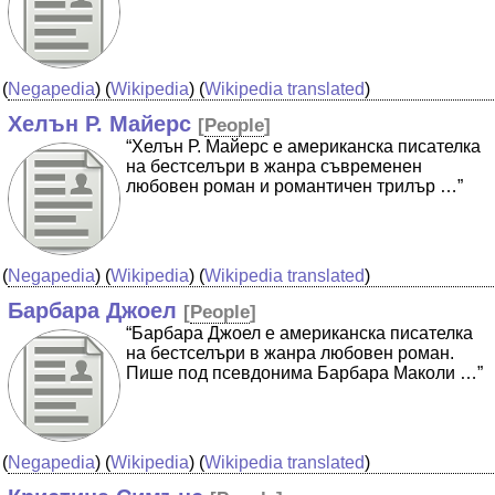
(
Negapedia
) (
Wikipedia
) (
Wikipedia translated
)
Хелън Р. Майерс
[
People
]
“Хелън Р. Майерс е американска писателка
на бестселъри в жанра съвременен
любовен роман и романтичен трилър …”
(
Negapedia
) (
Wikipedia
) (
Wikipedia translated
)
Барбара Джоел
[
People
]
“Барбара Джоел е американска писателка
на бестселъри в жанра любовен роман.
Пише под псевдонима Барбара Маколи …”
(
Negapedia
) (
Wikipedia
) (
Wikipedia translated
)