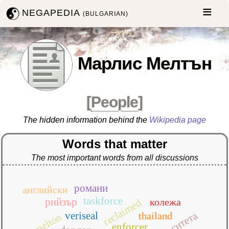
NEGAPEDIA
(BULGARIAN)
Марлис Мелтън
[
People
]
The hidden information behind the
Wikipedia page
Words that matter
The most important words from all discussions
романи
английски
taskforce
рийзър
колежа
reclaimed
veriseal
thailand
melton
enforcer