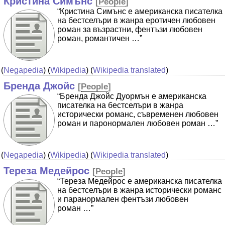
Кристина Симънс
[
People
]
“Кристина Симънс е американска писателка
на бестселъри в жанра еротичен любовен
роман за възрастни, фентъзи любовен
роман, романтичен …”
(
Negapedia
) (
Wikipedia
) (
Wikipedia translated
)
Бренда Джойс
[
People
]
“Бренда Джойс Дуормън е американска
писателка на бестселъри в жанра
исторически романс, съвременен любовен
роман и паронормален любовен роман …”
(
Negapedia
) (
Wikipedia
) (
Wikipedia translated
)
Тереза Медейрос
[
People
]
“Тереза Медейрос е американска писателка
на бестселъри в жанра исторически романс
и паранормален фентъзи любовен
роман …”