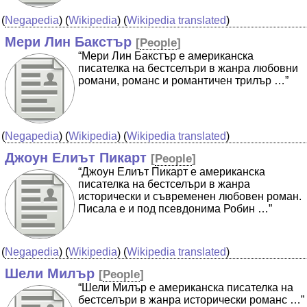
(
Negapedia
) (
Wikipedia
) (
Wikipedia translated
)
Мери Лин Бакстър
[
People
]
“Мери Лин Бакстър е американска
писателка на бестселъри в жанра любовни
романи, романс и романтичен трилър …”
(
Negapedia
) (
Wikipedia
) (
Wikipedia translated
)
Джоун Елиът Пикарт
[
People
]
“Джоун Елиът Пикарт е американска
писателка на бестселъри в жанра
исторически и съвременен любовен роман.
Писала е и под псевдонима Робин …”
(
Negapedia
) (
Wikipedia
) (
Wikipedia translated
)
Шели Милър
[
People
]
“Шели Милър е американска писателка на
бестселъри в жанра исторически романс …”