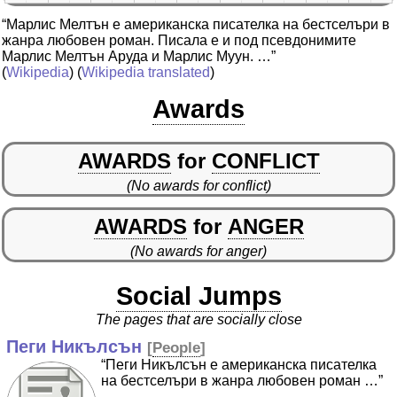
“Марлис Мелтън е американска писателка на бестселъри в
жанра любовен роман. Писала е и под псевдонимите
Марлис Мелтън Аруда и Марлис Муун. …”
(
Wikipedia
) (
Wikipedia translated
)
Awards
AWARDS
for
CONFLICT
(No awards for conflict)
AWARDS
for
ANGER
(No awards for anger)
Social Jumps
The pages that are socially close
Пеги Никълсън
[
People
]
“Пеги Никълсън е американска писателка
на бестселъри в жанра любовен роман …”