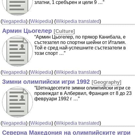
златни, 1 сребърен и цели 9 …”
(
Negapedia
) (
Wikipedia
) (
Wikipedia translated
)
Армин Цьогелер
[
Culture
]
“Армин Цьогелер, по прякор Канибала, е
състезател по спортни шейни от Италия.
Той е сред най-успешните състезатели в
този спорт …”
(
Negapedia
) (
Wikipedia
) (
Wikipedia translated
)
Зимни олимпийски игри 1992
[
Geography
]
“Шетнадесетите зимни олимпийски игри се
провеждат в Албервил, Франция от 8 до 23
февруари 1992 г …”
(
Negapedia
) (
Wikipedia
) (
Wikipedia translated
)
Северна Македония на олимпийските игри