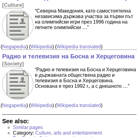
[
Culture
]
“Северна Македония, като самостоятелна
независима държава участва за първи път
на олимпийски игри през 1996 година на
летните олимпийски …”
(
Negapedia
) (
Wikipedia
) (
Wikipedia translated
)
Радио и телевизия на Босна и Херцеговина
[
Society
]
“Радио и телевизия на Босна и Херцеговина
е държавната обществена радио и
телевизия в Босна и Херцеговина.
Основана е през 1992 г., а с днешното …”
(
Negapedia
) (
Wikipedia
) (
Wikipedia translated
)
See also:
Similar pages
Category:
Culture, arts and entertainment