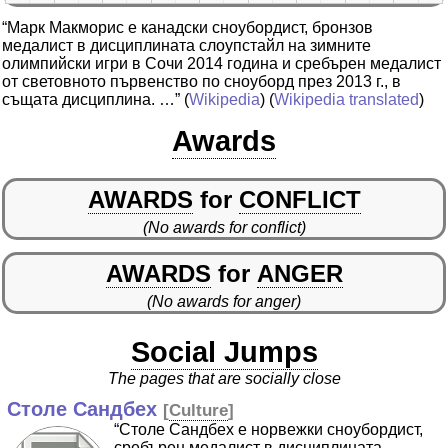
“Марк Макморис е канадски сноубордист, бронзов
медалист в дисциплината слоупстайл на зимните
олимпийски игри в Сочи 2014 година и сребърен медалист
от световното първенство по сноуборд през 2013 г., в
същата дисциплина. …”
(
Wikipedia
) (
Wikipedia translated
)
Awards
AWARDS
for
CONFLICT
(No awards for conflict)
AWARDS
for
ANGER
(No awards for anger)
Social Jumps
The pages that are socially close
Столе Сандбех
[
Culture
]
“Столе Сандбех е норвежки сноубордист,
сребърен медалист в дисциплината