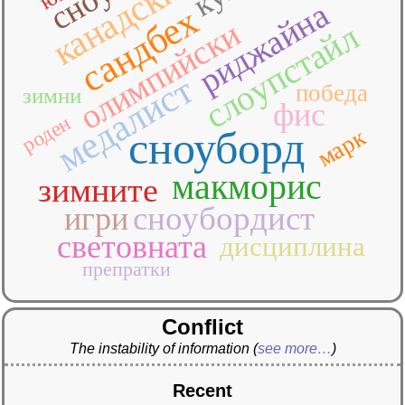
канадски
риджайна
сандбех
олимпийски
слоупстайл
медалист
победа
зимни
фис
роден
марк
сноуборд
макморис
зимните
сноубордист
игри
световната
дисциплина
препратки
Conflict
The instability of information
(
see more…
)
Recent