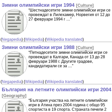
Зимни олимпийски игри 1994
[
Culture
]
“Шестнадесетите зимни олимпийски игри се
провеждат в Лилехамер, Норвегия от 12 до
27 февруари 1994 г …”
(
Negapedia
) (
Wikipedia
) (
Wikipedia translated
)
Зимни олимпийски игри 1988
[
Culture
]
“Петнадесетите зимни олимпийски игри се
провеждат в Калгари, Канада от 13 до 28
февруари 1988 г. Другите градове,
кандидатирали се за …”
(
Negapedia
) (
Wikipedia
) (
Wikipedia translated
)
България на летните олимпийски игри 2004
[
Geography
]
“България участва на летните олимпийски
игри в Атина през 2004 година с общо 95
спортиста в 19 спорта. Страната печели 2