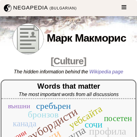
NEGAPEDIA
(BULGARIAN)
Марк Макморис
[
Culture
]
The hidden information behind the
Wikipedia page
Words that matter
The most important words from all discussions
сребърен
външни
уебсайта
сноубордисти
бронзов
посетен
канада
сочи
купа
профила
юни