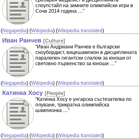
слоупстайл на зимните олимпийски игри в
Сочи 2014 година …”
(
Negapedia
) (
Wikipedia
) (
Wikipedia translated
)
Иван Ранчев
[
Culture
]
“Иван Андриани Ранчев е български
сноубордист, вицешампион в дисциплината
паралелен гигантски слалом за юноши от
световно първенство за юноши …”
(
Negapedia
) (
Wikipedia
) (
Wikipedia translated
)
Катинка Хосу
[
People
]
“Катинка Хосу е унгарска състезателка по
плуване, трикратна олимпийска
шампионка …”
(
Negapedia
) (
Wikipedia
) (
Wikipedia translated
)