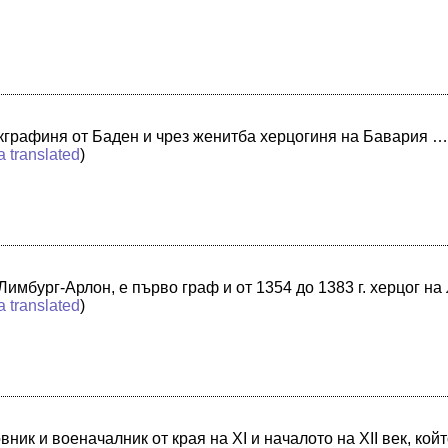
графиня от Баден и чрез женитба херцогиня на Бавария …
a translated
)
Лимбург-Арлон, е първо граф и от 1354 до 1383 г. херцог н
a translated
)
ник и военачалник от края на XI и началото на XII век, кой