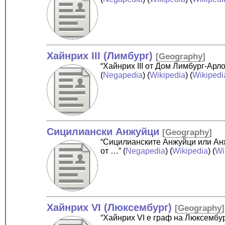
Хайнрих III (Лимбург)
[
Geography
]
“Хайнрих III от Дом Лимбург-Арло
(
Negapedia
) (
Wikipedia
) (
Wikipedi
Сицилиански Анжуйци
[
Geography
]
“Сицилианските Анжуйци или Анж
от …”
(
Negapedia
) (
Wikipedia
) (
Wi
Хайнрих VI (Люксембург)
[
Geography
]
“Хайнрих VI е граф на Люксембур