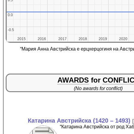
0.5
0.5
0.0
0.0
-0.5
-0.5
2015
2015
2016
2016
2017
2017
2018
2018
2019
2019
2020
2020
“Мария Анна Австрийска е ерцхерцогиня на Австри
AWARDS
for
CONFLI
(No awards for conflict)
Катарина Австрийска (1420 – 1493)
“Катарина Австрийска от род Ха