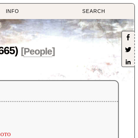
INFO
SEARCH
665)
[
People
]
ото