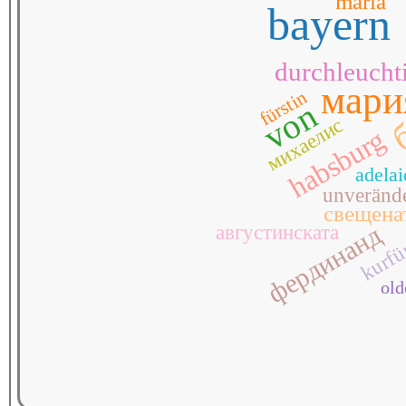
maria
bayern
durchleucht
б
мари
fürstin
von
михаелис
habsburg
adelai
unverände
свещена
фердинанд
августинската
kurfü
old