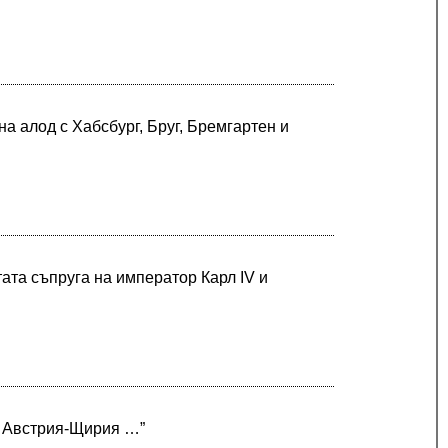
на алод с Хабсбург, Бруг, Бремгартен и
ата съпруга на император Карл IV и
а Австрия-Щирия …”