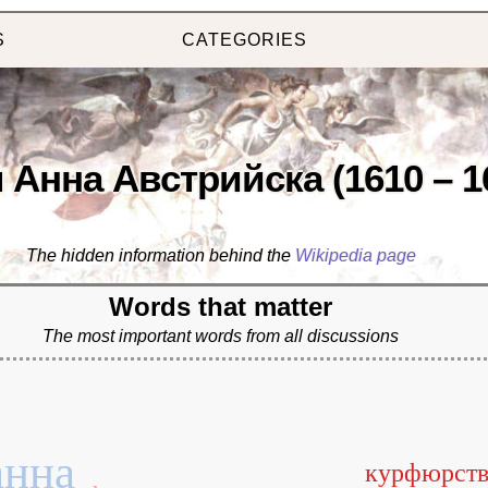
S
CATEGORIES
 Анна Австрийска (1610 – 1
The hidden information behind the
Wikipedia page
Words that matter
The most important words from all discussions
анна
курфюрств