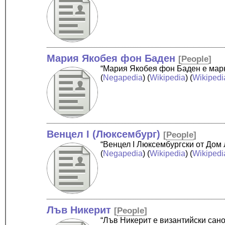
Мария Якобея фон Баден
[
People
]
“Мария Якобея фон Баден е марк
(
Negapedia
) (
Wikipedia
) (
Wikipedi
Венцел I (Люксембург)
[
People
]
“Венцел I Люксембургски от Дом 
(
Negapedia
) (
Wikipedia
) (
Wikipedi
Лъв Никерит
[
People
]
“Лъв Никерит е византийски санов