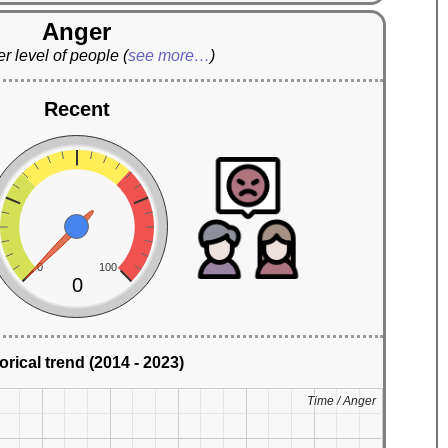
Anger
r level of people
(
see more…
)
Recent
0
100
0
orical trend (2014 - 2023)
Time / Anger
Time / Anger