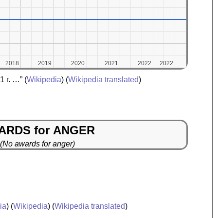
2018
2018
2019
2019
2020
2020
2021
2021
2022
2022
2022
2022
 г. …”
(
Wikipedia
) (
Wikipedia translated
)
ARDS
for
ANGER
(No awards for anger)
ia
) (
Wikipedia
) (
Wikipedia translated
)