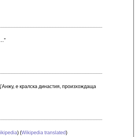
 …”
Д'Анжу, e кралска династия, произхождаща
ikipedia
) (
Wikipedia translated
)