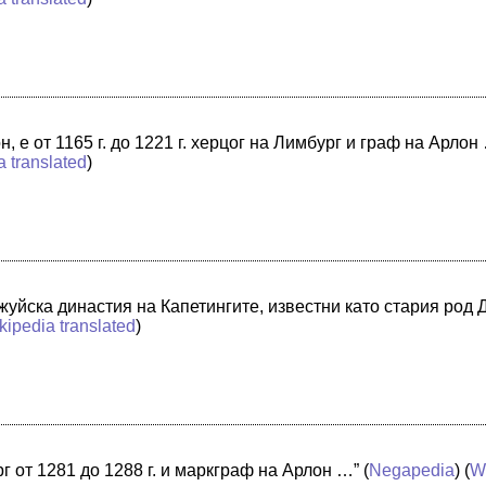
н, е от 1165 г. до 1221 г. херцог на Лимбург и граф на Арлон
a translated
)
уйска династия на Капетингите, известни като стария род 
kipedia translated
)
г от 1281 до 1288 г. и маркграф на Арлон …”
(
Negapedia
) (
W