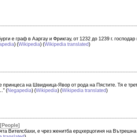
рги е граф в Ааргау и Фрикгау, от 1232 до 1239 г. господар 
apedia
) (
Wikipedia
) (
Wikipedia translated
)
 принцеса на Швидница-Явор от рода на Пястите. Тя е трет
…”
(
Negapedia
) (
Wikipedia
) (
Wikipedia translated
)
[
People
]
ята Вителсбахи, е чрез женитба ерцхерцогиня на Вътрешн
a translated
)