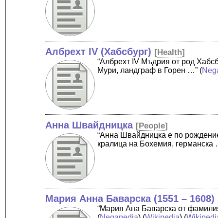
Албрехт IV (Хабсбург)
[
Health
]
“Албрехт IV Мъдрия от род Хабсбу
Мури, ландграф в Горен …”
(
Neg
Анна Швайдницка
[
People
]
“Анна Швайдницка е по рождение
кралица на Бохемия, германска 
Мария Анна Баварска (1551 – 1608)
“Мария Ана Баварска от фамили
(
Negapedia
) (
Wikipedia
) (
Wikipedi