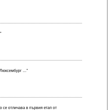
”
а Люксембург …”
то се отличава в първия етап от