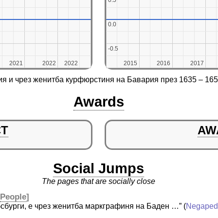
0.5
0.5
0.0
0.0
-0.5
-0.5
2021
2021
2022
2022
2022
2022
2015
2015
2016
2016
2017
2017
я и чрез женитба курфюрстиня на Бавария през 1635 – 1651
Awards
CT
AW
Social Jumps
The pages that are socially close
[
People
]
бсбурги, е чрез женитба маркграфиня на Баден …”
(
Negaped