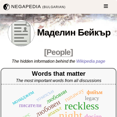
NEGAPEDIA
(BULGARIAN)
Маделин Бейкър
[
People
]
The hidden information behind the
Wikipedia page
Words that matter
The most important words from all discussions
runaway
томпсън
любовни
монаджем
фийъм
legacy
любовен
reckless
писатели
апахът
night
хес
desire