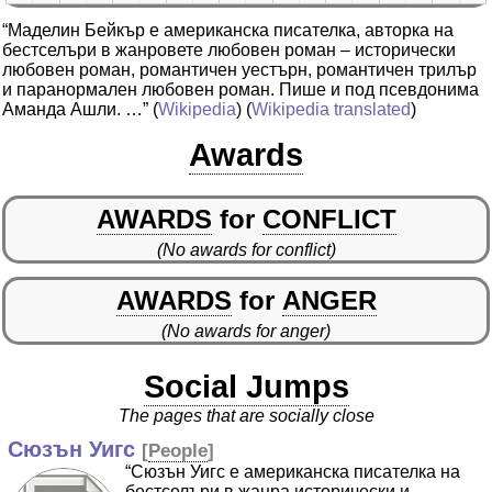
“Маделин Бейкър е американска писателка, авторка на
бестселъри в жанровете любовен роман – исторически
любовен роман, романтичен уестърн, романтичен трилър
и паранормален любовен роман. Пише и под псевдонима
Аманда Ашли. …”
(
Wikipedia
) (
Wikipedia translated
)
Awards
AWARDS
for
CONFLICT
(No awards for conflict)
AWARDS
for
ANGER
(No awards for anger)
Social Jumps
The pages that are socially close
Сюзън Уигс
[
People
]
“Сюзън Уигс е американска писателка на
бестселъри в жанра исторически и