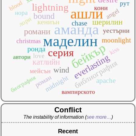
blood
рут
lightning
кони
ашли
angel
нора
bound
лори
шерилин
кениън
chase
аманда
романи
уестърни
маделин
moonlight
christmas
бейкър
ронда
kiss
серия
love
everlasting
автори
катлийн
библиография
wind
мейсън
роман
midnight
биография
apache
вампирското
Conflict
The instability of information
(
see more…
)
Recent