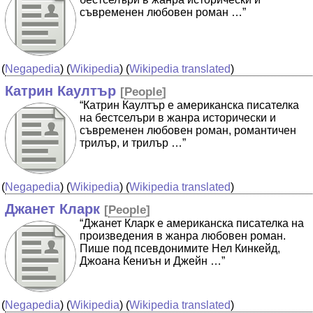
съвременен любовен роман …”
(
Negapedia
) (
Wikipedia
) (
Wikipedia translated
)
Катрин Каултър
[
People
]
“Катрин Каултър е американска писателка
на бестселъри в жанра исторически и
съвременен любовен роман, романтичен
трилър, и трилър …”
(
Negapedia
) (
Wikipedia
) (
Wikipedia translated
)
Джанет Кларк
[
People
]
“Джанет Кларк е американска писателка на
произведения в жанра любовен роман.
Пише под псевдонимите Нел Кинкейд,
Джоана Кениън и Джейн …”
(
Negapedia
) (
Wikipedia
) (
Wikipedia translated
)