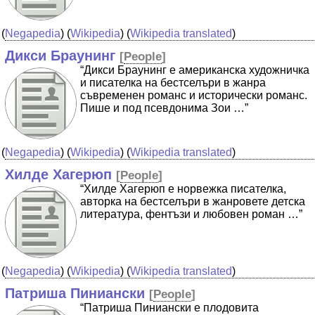
(
Negapedia
) (
Wikipedia
) (
Wikipedia translated
)
Дикси Браунинг
[
People
]
“Дикси Браунинг е американска художничка
и писателка на бестселъри в жанра
съвременен романс и исторически романс.
Пише и под псевдонима Зои …”
(
Negapedia
) (
Wikipedia
) (
Wikipedia translated
)
Хилде Хагерюп
[
People
]
“Хилде Хагерюп е норвежка писателка,
авторка на бестселъри в жанровете детска
литература, фентъзи и любовен роман …”
(
Negapedia
) (
Wikipedia
) (
Wikipedia translated
)
Патриша Пиниански
[
People
]
“Патриша Пиниански е плодовита