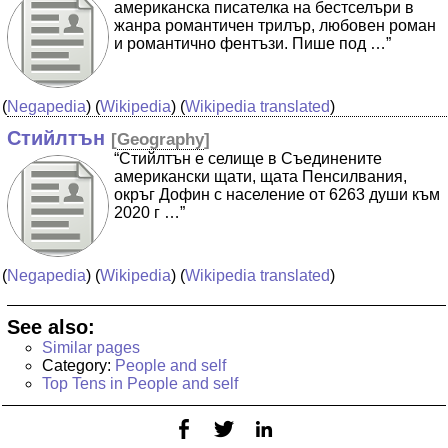
американска писателка на бестселъри в
жанра романтичен трилър, любовен роман
и романтично фентъзи. Пише под …”
(
Negapedia
) (
Wikipedia
) (
Wikipedia translated
)
Стийлтън
[
Geography
]
“Стийлтън е селище в Съединените
американски щати, щата Пенсилвания,
окръг Дофин с население от 6263 души към
2020 г …”
(
Negapedia
) (
Wikipedia
) (
Wikipedia translated
)
See also:
Similar pages
Category:
People and self
Top Tens in People and self