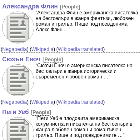
Александра Флин
[
People
]
“Александра Флин е американска писателка
на бестселъри в жанра фентъзи, любовен
роман и трилър. Пише под псевдонима
Алекс Флин …”
(
Negapedia
) (
Wikipedia
) (
Wikipedia translated
)
Сюзън Еноч
[
People
]
“Сюзън Еноч е американска писателка на
бестселъри в жанра исторически и
съвременен любовен роман …”
(
Negapedia
) (
Wikipedia
) (
Wikipedia translated
)
Пеги Уеб
[
People
]
“Пеги Уеб е плодовита американска
колумнистка и писателка на бестселъри в
жанра любовен роман и романтичен
трилър. Пише и под псевдонимите …”