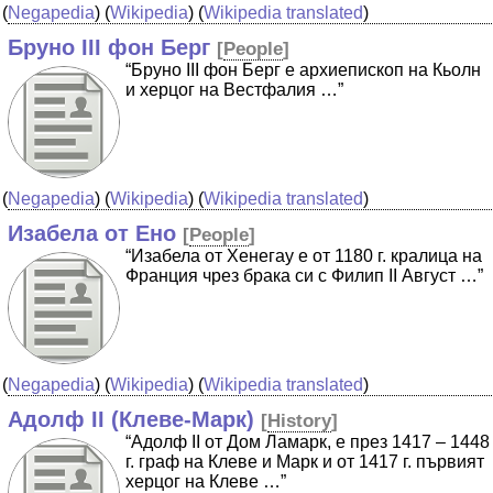
(
Negapedia
) (
Wikipedia
) (
Wikipedia translated
)
Бруно III фон Берг
[
People
]
“Бруно III фон Берг е архиепископ на Кьолн
и херцог на Вестфалия …”
(
Negapedia
) (
Wikipedia
) (
Wikipedia translated
)
Изабела от Ено
[
People
]
“Изабела от Хенегау е от 1180 г. кралица на
Франция чрез брака си с Филип II Август …”
(
Negapedia
) (
Wikipedia
) (
Wikipedia translated
)
Адолф II (Клеве-Марк)
[
History
]
“Адолф II от Дом Ламарк, е през 1417 – 1448
г. граф на Клеве и Марк и от 1417 г. първият
херцог на Клеве …”