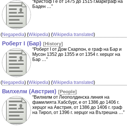
“Кристоф I е от 1475 до 1515 г.маркграф на
Баден …”
(
Negapedia
) (
Wikipedia
) (
Wikipedia translated
)
Роберт I (Бар)
[
History
]
“Роберт I от Дом Скарпон, е граф на Бар и
Мусон 1352 до 1355 и от 1354 г. херцог на
Бар …”
(
Negapedia
) (
Wikipedia
) (
Wikipedia translated
)
Вилхелм (Австрия)
[
People
]
“Вилхелм от Леополдинска линия на
фамилията Хабсбург, е от 1386 до 1406 г.
херцог на Австрия, от 1386 до 1406 г. граф
на Тирол, от 1396 г. херцог на Вътрешна …”