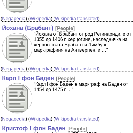
(
Negapedia
) (
Wikipedia
) (
Wikipedia translated
)
Йохана (Брабант)
[
People
]
“Йохана от Брабант от род Регинариди, е от
1355 до 1406 г. херцогиня, наследничка на
херцогствата Брабант и Лимбург,
маркграфиня на Антверпен, и …”
(
Negapedia
) (
Wikipedia
) (
Wikipedia translated
)
Карл I фон Баден
[
People
]
“Карл I фон Баден е маркграф на Баден от
1454 до 1475 г …”
(
Negapedia
) (
Wikipedia
) (
Wikipedia translated
)
Кристоф I фон Баден
[
People
]