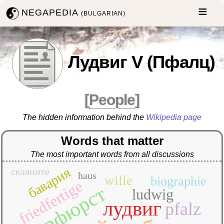
NEGAPEDIA
(BULGARIAN)
Лудвиг V (Пфалц)
[
People
]
The hidden information behind the
Wikipedia page
Words that matter
The most important words from all discussions
бавария
селяните
haus
wille
biographie
friedfertige
курфюрст
ludwig
лудвиг
pfalz