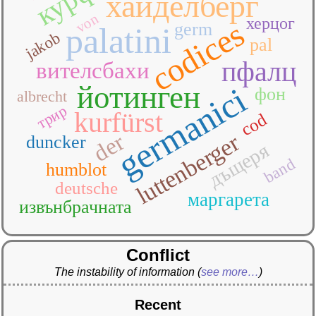
хайделберг
von
херцог
codices
germ
palatini
jakob
pal
пфалц
вителсбахи
йотинген
germanici
фон
albrecht
трир
kurfürst
cod
der
luttenberger
duncker
дъщеря
band
humblot
deutsche
маргарета
извънбрачната
Conflict
The instability of information
(
see more…
)
Recent