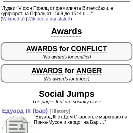
“Лудвиг V фон Пфалц от фамилията Вителсбахи, е
курфюрст на Пфалц от 1508 до 1544 г. …”
(
Wikipedia
) (
Wikipedia translated
)
Awards
AWARDS
for
CONFLICT
(No awards for conflict)
AWARDS
for
ANGER
(No awards for anger)
Social Jumps
The pages that are socially close
Едуард III (Бар)
[
History
]
“Едуард III от Дом Скарпон, е маркграф на
Пон-а-Мусон и херцог на Бар …”