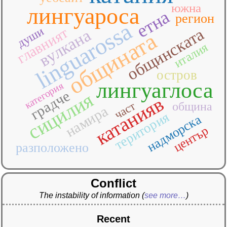
южна
лингуароса
етна
регион
linguarossa
главният
души
общинската
вулкана
общината
италия
остров
лингуаглоса
категория
градче
сицилия
катанияв
част
община
намира
територия
надморска
център
разположено
Conflict
The instability of information
(
see more…
)
Recent