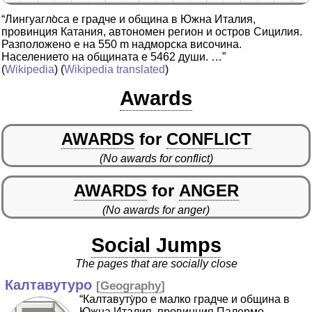
“Лингуагло̀са е градче и община в Южна Италия,
провинция Катания, автономен регион и остров Сицилия.
Разположено е на 550 m надморска височина.
Населението на общината е 5462 души. …”
(
Wikipedia
) (
Wikipedia translated
)
Awards
AWARDS
for
CONFLICT
(No awards for conflict)
AWARDS
for
ANGER
(No awards for anger)
Social Jumps
The pages that are socially close
Калтавутуро
[
Geography
]
“Калтавуту̀ро е малко градче и община в
Южна Италия, провинция Палермо,