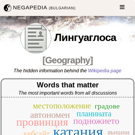
NEGAPEDIA
(BULGARIAN)
Лингуаглоса
[
Geography
]
The hidden information behind the
Wikipedia page
Words that matter
The most important words from all discussions
местоположение
градове
планината
автономен
провинция
подножието
катания
външни
уебсайт