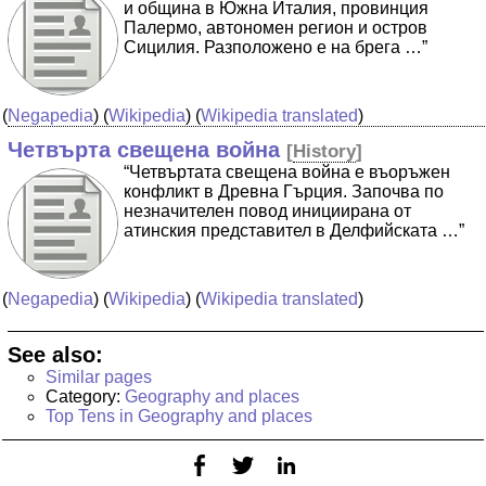
и община в Южна Италия, провинция
Палермо, автономен регион и остров
Сицилия. Разположено е на брега …”
(
Negapedia
) (
Wikipedia
) (
Wikipedia translated
)
Четвърта свещена война
[
History
]
“Четвъртата свещена война е въоръжен
конфликт в Древна Гърция. Започва по
незначителен повод инициирана от
атинския представител в Делфийската …”
(
Negapedia
) (
Wikipedia
) (
Wikipedia translated
)
See also:
Similar pages
Category:
Geography and places
Top Tens in Geography and places