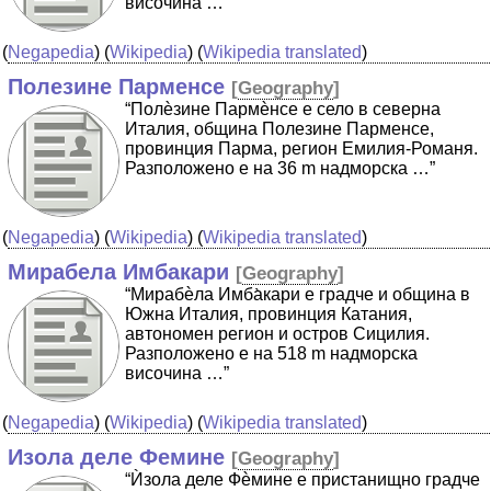
височина …”
(
Negapedia
) (
Wikipedia
) (
Wikipedia translated
)
Полезине Парменсе
[
Geography
]
“Полѐзине Пармѐнсе е село в северна
Италия, община Полезине Парменсе,
провинция Парма, регион Емилия-Романя.
Разположено е на 36 m надморска …”
(
Negapedia
) (
Wikipedia
) (
Wikipedia translated
)
Мирабела Имбакари
[
Geography
]
“Мирабѐла Имба̀кари е градче и община в
Южна Италия, провинция Катания,
автономен регион и остров Сицилия.
Разположено е на 518 m надморска
височина …”
(
Negapedia
) (
Wikipedia
) (
Wikipedia translated
)
Изола деле Фемине
[
Geography
]
“Ѝзола деле Фѐмине е пристанищно градче