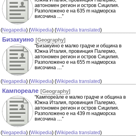
автономен регион и остров Сицилия.
Разположено е на 635 m надморска
височина …”
(
Negapedia
) (
Wikipedia
) (
Wikipedia translated
)
Бизакуино
[
Geography
]
“Бизакуѝно е малко градче и община в
Южна Италия, провинция Палермо,
автономен регион и остров Сицилия.
Разположено е на 655 m надморска
височина …”
(
Negapedia
) (
Wikipedia
) (
Wikipedia translated
)
Кампореале
[
Geography
]
“Кампореа̀ле е малко градче и община в
Южна Италия, провинция Палермо,
автономен регион и остров Сицилия.
Разположено е на 439 m надморска
височина …”
(
Negapedia
) (
Wikipedia
) (
Wikipedia translated
)