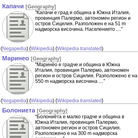
Капачи
[
Geography
]
“Капа̀чи е град и община в Южна Италия,
провинция Палермо, автономен регион и
остров Сицилия. Разположен е на 51 m
надморска височина. Населението …”
(
Negapedia
) (
Wikipedia
) (
Wikipedia translated
)
Маринео
[
Geography
]
“Маринѐо е градче и община в Южна
Италия, провинция Палермо, автономен
регион и остров Сицилия. Разположено е на
550 m надморска височина …”
(
Negapedia
) (
Wikipedia
) (
Wikipedia translated
)
Болониета
[
Geography
]
“Болониѐта е малко градче и община в
Южна Италия, провинция Палермо,
автономен регион и остров Сицилия.
Разположено е на 300 m надморска