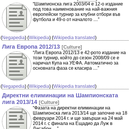
“Шампионска лига 2003/04 е 12-о издание
под това наименование на най-важния
европейски турнир за клубни отбори във
футбола и 49-о от началото …”
(
Negapedia
) (
Wikipedia
) (
Wikipedia translated
)
Лига Европа 2012/13
[
Culture
]
“Лига Европа 2012/13 е 42-рото издание на
този турнир, който до сезон 2008/09 се е
наричал Купа на УЕФА. Автоматично за
основната фаза се класира …”
(
Negapedia
) (
Wikipedia
) (
Wikipedia translated
)
Директни елиминации на Шампионската
лига 2013/14
[
Culture
]
“Фазата на директни елиминации на
Шампионска лига 2013/14 ще започне на 18
февруари 2014 г. и ще завърши на 24 май
2014 г. с финала на Ещадио да Луж в
Лисабон …”