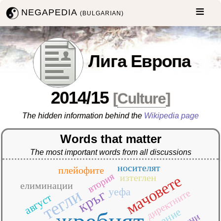
NEGAPEDIA
(BULGARIAN)
Лига Европа
2014/15
[
Culture
]
The hidden information behind the
Wikipedia page
Words that matter
The most important words from all discussions
носителят
плейофите
втория
мачовете
изтеглен
елиминации
тегли
уефа
кръг
директните
август
издание