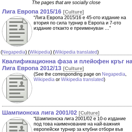
The pages that are socially close
Лига Европа 2015/16
[
Culture
]
“Лига Европа 2015/16 е 45-ото издание на
втория по сила турнир в Европа и 7-ото
издание откакто е преименуван …”
(
Negapedia
) (
Wikipedia
) (
Wikipedia translated
)
Квалификационна фаза и плейофен кръг н
Лига Европа 2012/13
[
Culture
]
(See the corresponding page on
Negapedia
,
Wikipedia
or
Wikipedia translated
)
Шампионска лига 2001/02
[
Culture
]
“Шампионска лига 2001/02 е 10-о издание
под това наименование на най-важния
европейски турнир за клубни отбори във