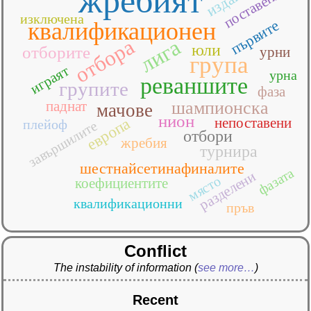
жребият
поставени
изключена
първите
квалификационен
отбора
лига
юли
отборите
урни
група
играят
урна
реваншите
групите
фаза
паднат
шампионска
мачове
нион
непоставени
европа
плейоф
завършилите
отбори
жребия
турнира
шестнайсетинафиналите
фазата
разделени
място
коефициентите
квалификационни
пръв
Conflict
The instability of information
(
see more…
)
Recent