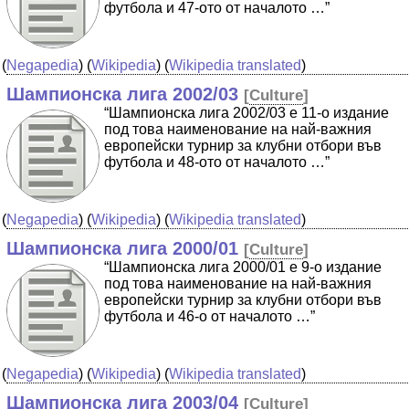
футбола и 47-ото от началото …”
(
Negapedia
) (
Wikipedia
) (
Wikipedia translated
)
Шампионска лига 2002/03
[
Culture
]
“Шампионска лига 2002/03 е 11-о издание
под това наименование на най-важния
европейски турнир за клубни отбори във
футбола и 48-ото от началото …”
(
Negapedia
) (
Wikipedia
) (
Wikipedia translated
)
Шампионска лига 2000/01
[
Culture
]
“Шампионска лига 2000/01 е 9-о издание
под това наименование на най-важния
европейски турнир за клубни отбори във
футбола и 46-о от началото …”
(
Negapedia
) (
Wikipedia
) (
Wikipedia translated
)
Шампионска лига 2003/04
[
Culture
]