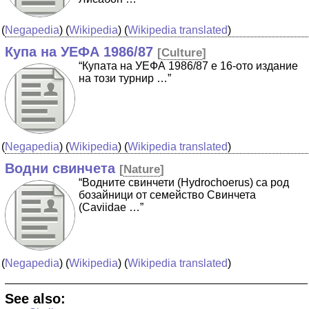
(
Negapedia
) (
Wikipedia
) (
Wikipedia translated
)
Купа на УЕФА 1986/87
[
Culture
]
“Купата на УЕФА 1986/87 е 16-ото издание
на този турнир …”
(
Negapedia
) (
Wikipedia
) (
Wikipedia translated
)
Водни свинчета
[
Nature
]
“Водните свинчети (Hydrochoerus) са род
бозайници от семейство Свинчета
(Caviidae …”
(
Negapedia
) (
Wikipedia
) (
Wikipedia translated
)
See also: