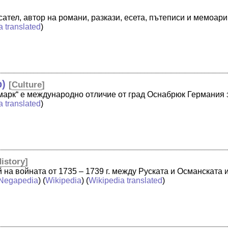
ател, автор на романи, разкази, есета, пътеписи и мемоар
a translated
)
р)
[
Culture
]
марк“ е международно отличие от град Оснабрюк Германия з
a translated
)
istory
]
й на войната от 1735 – 1739 г. между Руската и Османската 
Negapedia
) (
Wikipedia
) (
Wikipedia translated
)