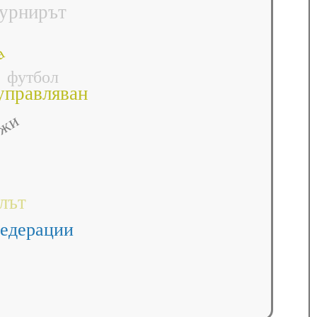
урнирът
а
футбол
управляван
ужи
лът
едерации