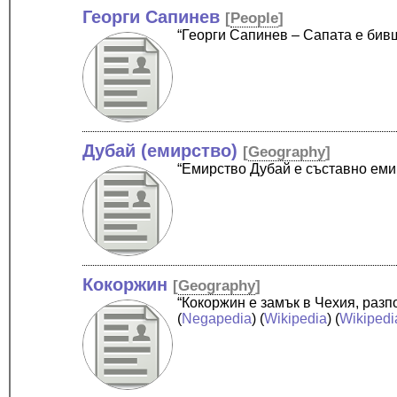
Георги Сапинев
[
People
]
“Георги Сапинев – Сапата е бив
Дубай (емирство)
[
Geography
]
“Емирство Дубай е съставно еми
Кокоржин
[
Geography
]
“Кокоржин е замък в Чехия, раз
(
Negapedia
) (
Wikipedia
) (
Wikipedi