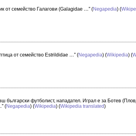
ик от семейство Галагови (Galagidae …”
(
Negapedia
) (
Wikipe
тица от семейство Estrildidae …”
(
Negapedia
) (
Wikipedia
) (
W
]
ш български футболист, нападател. Играл е за Ботев (Пловд
…”
(
Negapedia
) (
Wikipedia
) (
Wikipedia translated
)