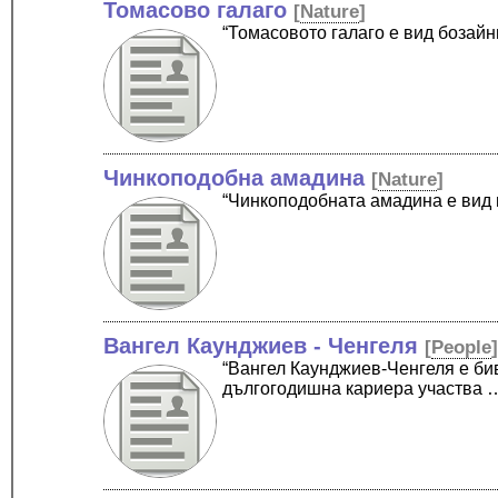
Томасово галаго
[
Nature
]
“Томасовото галаго е вид бозайн
Чинкоподобна амадина
[
Nature
]
“Чинкоподобната амадина е вид п
Вангел Каунджиев - Ченгеля
[
People
“Вангел Каунджиев-Ченгеля е бив
дългогодишна кариера участва 