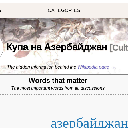
S
CATEGORIES
Купа на Азербайджан
[
Cul
The hidden information behind the
Wikipedia page
Words that matter
The most important words from all discussions
азербайджа