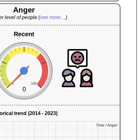
Anger
r level of people
(
see more…
)
Recent
0
100
0
orical trend (2014 - 2023)
Time / Anger
Time / Anger