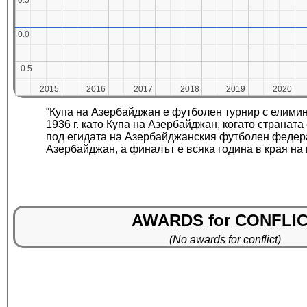
0.5
0.5
0.0
0.0
-0.5
-0.5
2015
2015
2016
2016
2017
2017
2018
2018
2019
2019
2020
2020
“Купа на Азербайджан е футболен турнир с елими
1936 г. като Купа на Азербайджан, когато страна
под егидата на Азербайджанския футболен федера
Азербайджан, а финалът е всяка година в края на 
AWARDS
for
CONFLI
(No awards for conflict)