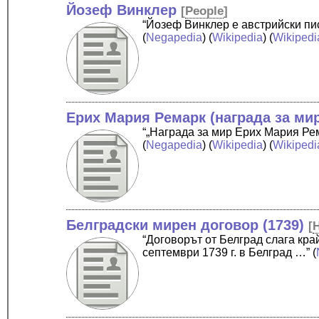
Йозеф Винклер
[
People
]
“Йозеф Винклер е австрийски пис
(
Negapedia
) (
Wikipedia
) (
Wikipedi
Ерих Мария Ремарк (награда за ми
“„Награда за мир Ерих Мария Ре
(
Negapedia
) (
Wikipedia
) (
Wikipedi
Белградски мирен договор (1739)
[
H
“Договорът от Белград слага кра
септември 1739 г. в Белград …”
(