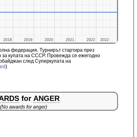
2018
2018
2019
2019
2020
2020
2021
2021
2022
2022
2022
2022
олна федерация. Турнирът стартира през
ир за купата на СССР. Провежда се ежегодно
ербайджан след Суперкупата на
ted
)
ARDS
for
ANGER
(No awards for anger)