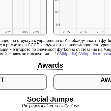
0.5
0.5
0.0
0.0
-0.5
-0.5
2021
2021
2022
2022
2022
2022
2015
2015
2016
2016
2017
2017
национна структура, управляван от Азербайджанската футб
та е в рамките на СССР и служи като квалификационен турн
ция и е второто по значимост футболно състезание на Аз
май, с няколко изключения. …”
(
Wikipedia
) (
Wikipedia transla
Awards
CT
AW
Social Jumps
The pages that are socially close