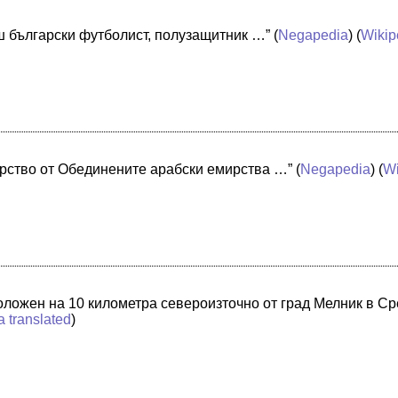
ш български футболист, полузащитник …”
(
Negapedia
) (
Wikip
рство от Обединените арабски емирства …”
(
Negapedia
) (
Wi
положен на 10 километра североизточно от град Мелник в С
a translated
)