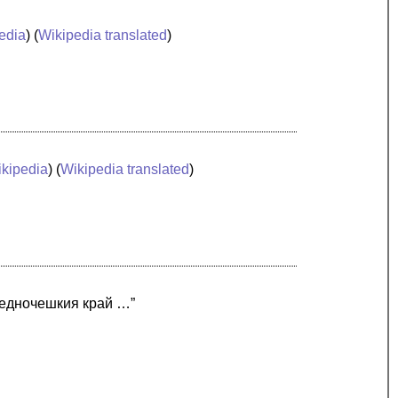
edia
) (
Wikipedia translated
)
kipedia
) (
Wikipedia translated
)
редночешкия край …”