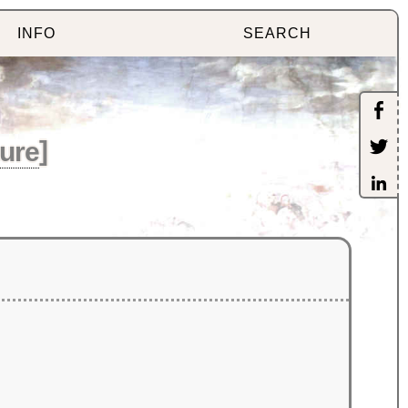
INFO
SEARCH
ture
]
н