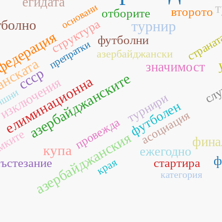
егидата
т
основани
второто
отборите
структура
тболно
турнир
федерация
странат
футболни
а
препратки
азербайджански
анската
значимост
ссср
азербайджанските
елиминационна
изключения
сл
ншни
турнири
футболен
асоциация
провежда
мките
азербайджанския
фина
купа
ежегодно
ф
края
състезание
стартира
категория