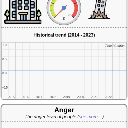
0
100
0
Historical trend (2014 - 2023)
1.0
1.0
Time / Conflict
Time / Conflict
0.5
0.5
0.0
0.0
-0.5
-0.5
2015
2015
2016
2016
2017
2017
2018
2018
2019
2019
2020
2020
2021
2021
2022
2022
Anger
The anger level of people
(
see more…
)