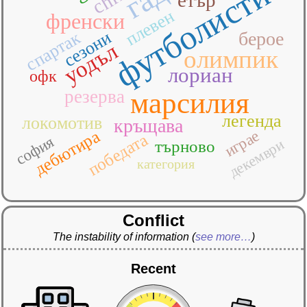
футболисти
плевен
френски
спартак
сезони
берое
уодъл
олимпик
лориан
офк
резерва
марсилия
легенда
локомотив
кръщава
дебютира
играе
победата
софия
декември
търново
категория
Conflict
The instability of information
(
see more…
)
Recent