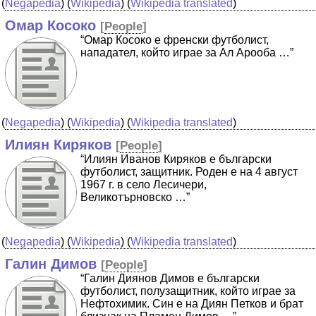
(
Negapedia
) (
Wikipedia
) (
Wikipedia translated
)
Омар Косоко
[
People
]
“Омар Косоко е френски футболист,
нападател, който играе за Ал Арооба …”
(
Negapedia
) (
Wikipedia
) (
Wikipedia translated
)
Илиян Киряков
[
People
]
“Илиян Иванов Киряков е български
футболист, защитник. Роден е на 4 август
1967 г. в село Лесичери,
Великотърновско …”
(
Negapedia
) (
Wikipedia
) (
Wikipedia translated
)
Галин Димов
[
People
]
“Галин Диянов Димов е български
футболист, полузащитник, който играе за
Нефтохимик. Син е на Диян Петков и брат