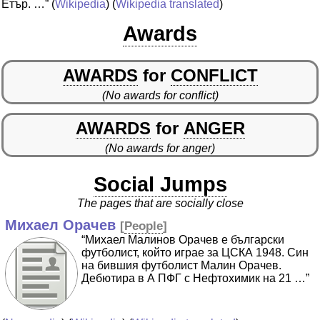
Етър. …”
(
Wikipedia
) (
Wikipedia translated
)
Awards
AWARDS
for
CONFLICT
(No awards for conflict)
AWARDS
for
ANGER
(No awards for anger)
Social Jumps
The pages that are socially close
Михаел Орачев
[
People
]
“Михаел Малинов Орачев е български
футболист, който играе за ЦСКА 1948. Син
на бившия футболист Малин Орачев.
Дебютира в А ПФГ с Нефтохимик на 21 …”