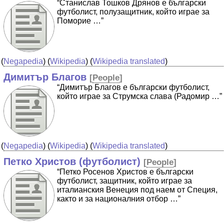
“Станислав Тошков Дрянов е български
футболист, полузащитник, който играе за
Поморие …”
(
Negapedia
) (
Wikipedia
) (
Wikipedia translated
)
Димитър Благов
[
People
]
“Димитър Благов е български футболист,
който играе за Струмска слава (Радомир …”
(
Negapedia
) (
Wikipedia
) (
Wikipedia translated
)
Петко Христов (футболист)
[
People
]
“Петко Росенов Христов е български
футболист, защитник, който играе за
италианския Венеция под наем от Специя,
както и за националния отбор …”