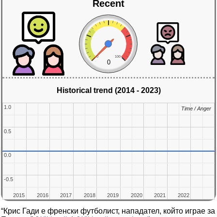
Recent
0
100
0
Historical trend (2014 - 2023)
1.0
1.0
Time / Anger
Time / Anger
0.5
0.5
0.0
0.0
-0.5
-0.5
2015
2015
2016
2016
2017
2017
2018
2018
2019
2019
2020
2020
2021
2021
2022
2022
“Крис Гади е френски футболист, нападател, който играе за