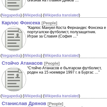
близнак на Пламен Димов …”
(
Negapedia
) (
Wikipedia
) (
Wikipedia translated
)
Карлос Фонсека
[
People
]
“Карлос Мануел Коста Фернандес Фонсека е
португалски футболист, полузащитник.
Играе за Славия (София …”
(
Negapedia
) (
Wikipedia
) (
Wikipedia translated
)
Стойчо Атанасов
[
People
]
“Стойчо Атанасов е български футболист,
роден на 15 ноември 1997 г. в Бургас …”
(
Negapedia
) (
Wikipedia
) (
Wikipedia translated
)
Станислав Дрянов
[
People
]