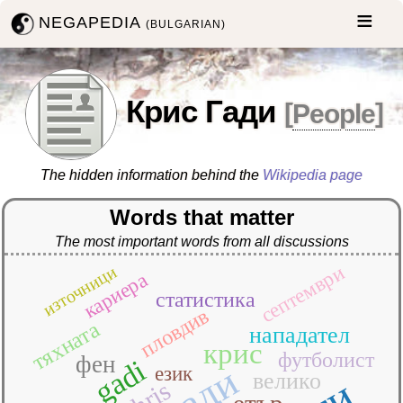
NEGAPEDIA
(BULGARIAN)
Крис Гади
[
People
]
The hidden information behind the
Wikipedia page
Words that matter
The most important words from all discussions
септември
източници
кариера
статистика
пловдив
тяхната
нападател
крис
футболист
фен
gadi
гади
език
велико
chris
етър