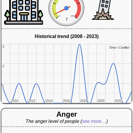
0
100
7
Historical trend (2008 - 2023)
3
3
Time / Conflict
Time / Conflict
2
2
1
1
2010
2010
2012
2012
2014
2014
2016
2016
2018
2018
2020
2020
2022
2022
Anger
The anger level of people
(
see more…
)