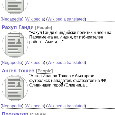
(
Negapedia
) (
Wikipedia
) (
Wikipedia translated
)
Рахул Ганди
[
People
]
“Рахул Ганди е индийски политик и член на
Парламента на Индия, от избирателен
район – Амети …”
(
Negapedia
) (
Wikipedia
) (
Wikipedia translated
)
Ангел Тошев
[
People
]
“Ангел Иванов Тошев е български
футболист, нападател, състезател на ФК
Сливнишки герой (Сливница …”
(
Negapedia
) (
Wikipedia
) (
Wikipedia translated
)
Протектор
[
Nature
]