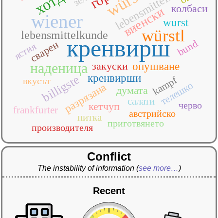
lebensmittelrecht
колбаси
виенски
wiener
wurst
würstl
lebensmittelkunde
кренвирш
bund
сварен
ястия
наденица
закуски
опушване
кренвирши
billigste
kampf
вкусът
телешко
разрязана
думата
салати
черво
кетчуп
frankfurter
австрийско
питка
приготвянето
производителя
Conflict
The instability of information
(
see more…
)
Recent