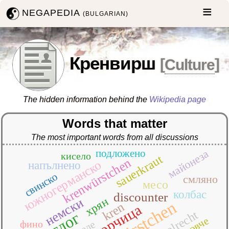
NEGAPEDIA
(BULGARIAN)
Кренвирш
[
Culture
]
The hidden information behind the
Wikipedia page
Words that matter
The most important words from all discussions
майонеза
подложено
кисело
sauerkraut
krenwürstchen
южногерманско
напълнено
свинско
смляно
месо
колбас
discounter
немски
хрян
würstchen
kren
горчица
хотдог
овче
зеле
фино