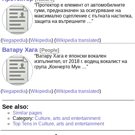
“Протектор е елемент от автомобилните
гуми, предназначен за осигуряване на
максимално сцепление с пътната настилка,
защита на вътрешните …”
(
Negapedia
) (
Wikipedia
) (
Wikipedia translated
)
Ватару Хага
[
People
]
“Ватару Хага е японски вокален
изпълнител, от 2018 г. водещ вокалист на
група „Кончерто Мун …”
(
Negapedia
) (
Wikipedia
) (
Wikipedia translated
)
See also:
Similar pages
Category:
Culture, arts and entertainment
Top Tens in Culture, arts and entertainment