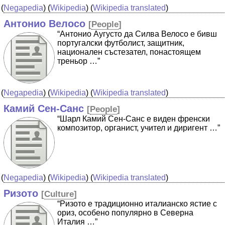
(
Negapedia
) (
Wikipedia
) (
Wikipedia translated
)
Антонио Велосо
[
People
]
“Антонио Аугусто да Силва Велосо е бивш
португалски футболист, защитник,
национален състезател, понастоящем
треньор …”
(
Negapedia
) (
Wikipedia
) (
Wikipedia translated
)
Камий Сен-Санс
[
People
]
“Шарл Камий Сен-Санс е виден френски
композитор, органист, учител и диригент …”
(
Negapedia
) (
Wikipedia
) (
Wikipedia translated
)
Ризото
[
Culture
]
“Ризото е традиционно италианско ястие с
ориз, особено популярно в Северна
Италия …”