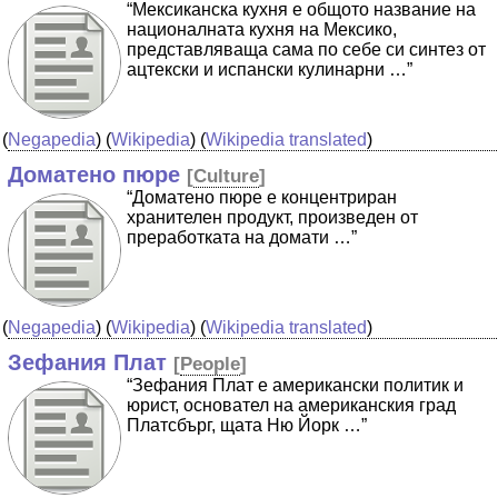
“Мексиканска кухня е общото название на
националната кухня на Мексико,
представляваща сама по себе си синтез от
ацтекски и испански кулинарни …”
(
Negapedia
) (
Wikipedia
) (
Wikipedia translated
)
Доматено пюре
[
Culture
]
“Доматено пюре е концентриран
хранителен продукт, произведен от
преработката на домати …”
(
Negapedia
) (
Wikipedia
) (
Wikipedia translated
)
Зефания Плат
[
People
]
“Зефания Плат е американски политик и
юрист, основател на американския град
Платсбърг, щата Ню Йорк …”