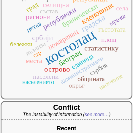
кленовник
град
селищна
браничевски
села
републички
състав
мрежа
региони
градска
петка
костолац
гъстотата
пожаревац
србији
площ
възлиза
бележки
статистику
београд
стр
единица
административен
места
сърбия
острово
население
населени
общината
населението
окръг
Conflict
The instability of information
(
see more…
)
Recent