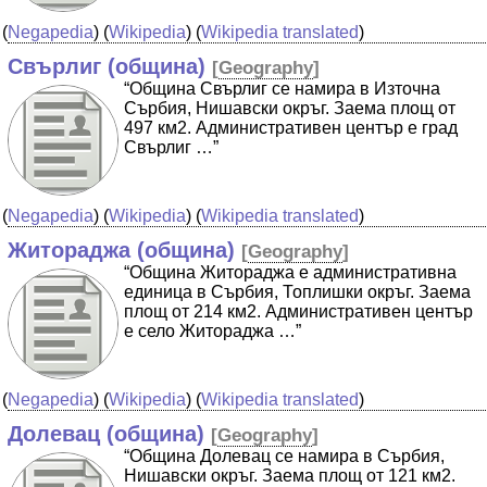
(
Negapedia
) (
Wikipedia
) (
Wikipedia translated
)
Свърлиг (община)
[
Geography
]
“Община Свърлиг се намира в Източна
Сърбия, Нишавски окръг. Заема площ от
497 км2. Административен център е град
Свърлиг …”
(
Negapedia
) (
Wikipedia
) (
Wikipedia translated
)
Житораджа (община)
[
Geography
]
“Община Житораджа е административна
единица в Сърбия, Топлишки окръг. Заема
площ от 214 км2. Административен център
е село Житораджа …”
(
Negapedia
) (
Wikipedia
) (
Wikipedia translated
)
Долевац (община)
[
Geography
]
“Община Долевац се намира в Сърбия,
Нишавски окръг. Заема площ от 121 км2.