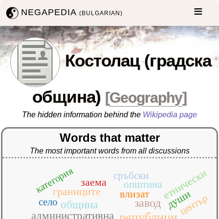
NEGAPEDIA
(BULGARIAN)
Костолац (градска
община)
[
Geography
]
The hidden information behind the
Wikipedia page
Words that matter
The most important words from all discussions
категория
етнически
сръбски
заема
општина
границите
души
влизат
център
село
завод
община
административна
републици