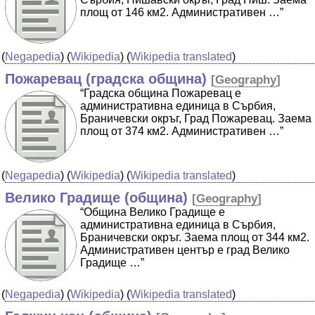
площ от 146 км2. Административен …”
(
Negapedia
) (
Wikipedia
) (
Wikipedia translated
)
Пожаревац (градска община)
[
Geography
]
“Градска община Пожаревац е
административна единица в Сърбия,
Браничевски окръг, Град Пожаревац. Заема
площ от 374 км2. Административен …”
(
Negapedia
) (
Wikipedia
) (
Wikipedia translated
)
Велико Градище (община)
[
Geography
]
“Община Велико Градище е
административна единица в Сърбия,
Браничевски окръг. Заема площ от 344 км2.
Административен център е град Велико
Градище …”
(
Negapedia
) (
Wikipedia
) (
Wikipedia translated
)