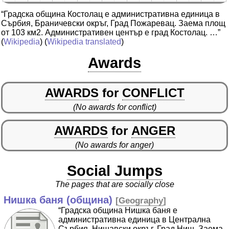
“Градска община Костолац е административна единица в
Сърбия, Браничевски окръг, Град Пожаревац. Заема площ
от 103 км2. Административен център е град Костолац. …”
(
Wikipedia
) (
Wikipedia translated
)
Awards
AWARDS
for
CONFLICT
(No awards for conflict)
AWARDS
for
ANGER
(No awards for anger)
Social Jumps
The pages that are socially close
Нишка баня (община)
[
Geography
]
“Градска община Нишка баня е
административна единица в Централна
Сърбия, Нишавски окръг, Град Ниш. Заема