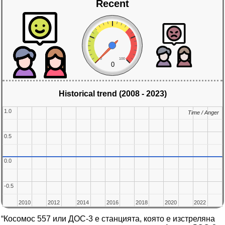
Recent
0
100
0
Historical trend (2008 - 2023)
1.0
1.0
Time / Anger
Time / Anger
0.5
0.5
0.0
0.0
-0.5
-0.5
2010
2010
2012
2012
2014
2014
2016
2016
2018
2018
2020
2020
2022
2022
“Косомос 557 или ДОС-3 е станцията, която е изстреляна