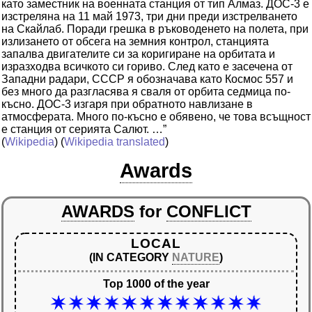
като заместник на военната станция от тип Алмаз. ДОС-3 е
изстреляна на 11 май 1973, три дни преди изстрелването
на Скайлаб. Поради грешка в ръководенето на полета, при
излизането от обсега на земния контрол, станцията
запалва двигателите си за коригиране на орбитата и
изразходва всичкото си гориво. След като е засечена от
Западни радари, СССР я обозначава като Космос 557 и
без много да разгласява я сваля от орбита седмица по-
късно. ДОС-3 изгаря при обратното навлизане в
атмосферата. Много по-късно е обявено, че това всъщност
е станция от серията Салют. …”
(
Wikipedia
) (
Wikipedia translated
)
Awards
AWARDS
for
CONFLICT
LOCAL
(IN CATEGORY
NATURE
)
Top 1000 of the year