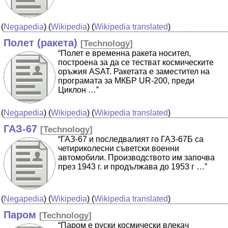
(
Negapedia
) (
Wikipedia
) (
Wikipedia translated
)
Полет (ракета)
[
Technology
]
“Полет е временна ракета носител,
построена за да се тестват космическите
оръжия ASAT. Ракетата е заместител на
програмата за МКБР UR-200, преди
Циклон …”
(
Negapedia
) (
Wikipedia
) (
Wikipedia translated
)
ГАЗ-67
[
Technology
]
“ГАЗ-67 и последвалият го ГАЗ-67Б са
четириколесни съветски военни
автомобили. Производството им започва
през 1943 г. и продължава до 1953 г …”
(
Negapedia
) (
Wikipedia
) (
Wikipedia translated
)
Паром
[
Technology
]
“Паром е руски космически влекач