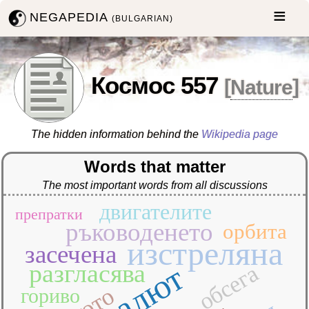
NEGAPEDIA
(BULGARIAN)
Космос 557
[
Nature
]
The hidden information behind the
Wikipedia page
Words that matter
The most important words from all discussions
двигателите
препратки
ръководенето
орбита
изстреляна
засечена
разгласява
салют
обсега
гориво