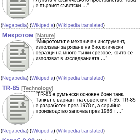
е първият съветски …”
(
Negapedia
) (
Wikipedia
) (
Wikipedia translated
)
Микротом
[
Nature
]
“Микротомът е механичен инструмент,
използван за рязане на биологически
образци на много тънки срезове, които се
използват в изследванията …”
(
Negapedia
) (
Wikipedia
) (
Wikipedia translated
)
TR-85
[
Technology
]
“TR-85 е румънски основен боен танк.
Танкът е вариант на съветския Т-55. TR-85
е разработен през 1978 г., а серийно
производство започва през 1986 г …”
(
Negapedia
) (
Wikipedia
) (
Wikipedia translated
)