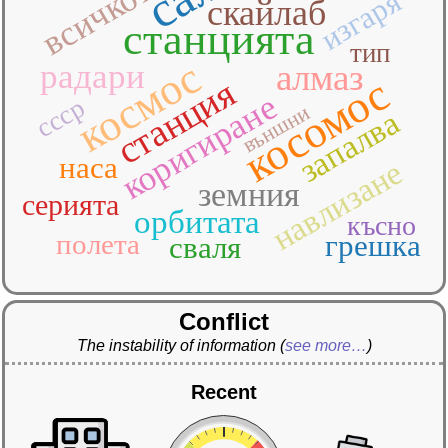
всичкото
изгаря
скайлаб
станцията
тип
космос
радари
алмаз
косомос
станция
коригиране
ссср
външни
запалва
наса
навлизане
земния
серията
орбитата
късно
полета
грешка
сваля
Conflict
The instability of information
(
see more…
)
Recent