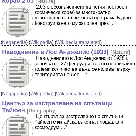
Кораб 2.03
[
Nature
]
“2.03 е обозначението на петия построен
космически кораб за многократно
използване от съветската програма Буран.
Конструирането му започва през …”
(
Negapedia
) (
Wikipedia
) (
Wikipedia translated
)
Наводнение в Лос Анджелис (1938)
[
Nature
]
“Наводнението в Лос Анджелис от 1938 г.
започва на 27 февруари, когато необичайно
големи количества дъжд се изливат върху
територията на Лос …”
(
Negapedia
) (
Wikipedia
) (
Wikipedia translated
)
Център за изстрелване на спътници
Тайюен
[
Geography
]
“Центърът за изстрелване на спътници
Тайюен е китайска ракетна площадка и
космодрум …”