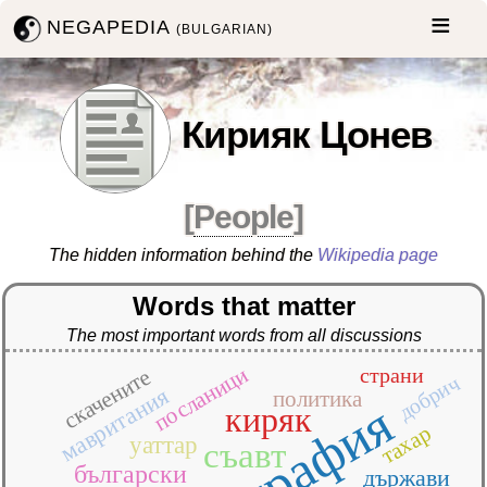
NEGAPEDIA
(BULGARIAN)
Кирияк Цонев
[
People
]
The hidden information behind the
Wikipedia page
Words that matter
The most important words from all discussions
посланици
страни
скачените
добрич
мавритания
политика
киряк
тахар
уаттар
съавт
български
държави