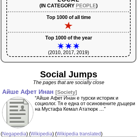
(IN CATEGORY
PEOPLE
)
Top 1000 of all time
Top 1000 of the year
(2010, 2017, 2019)
Social Jumps
The pages that are socially close
Айше Афет Инан
[
Society
]
“Айше Афет Инан e турски историк и
социолог. Тя е една от осиновените дъщери
на Мустафа Кемал Ататюрк …”
(
Negapedia
) (
Wikipedia
) (
Wikipedia translated
)