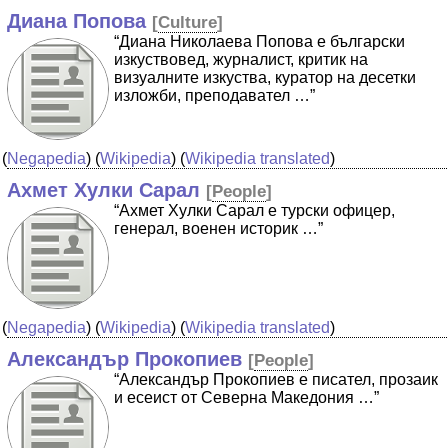
Диана Попова
[
Culture
]
“Диана Николаева Попова е български
изкуствовед, журналист, критик на
визуалните изкуства, куратор на десетки
изложби, преподавател …”
(
Negapedia
) (
Wikipedia
) (
Wikipedia translated
)
Ахмет Хулки Сарал
[
People
]
“Ахмет Хулки Сарал е турски офицер,
генерал, военен историк …”
(
Negapedia
) (
Wikipedia
) (
Wikipedia translated
)
Александър Прокопиев
[
People
]
“Александър Прокопиев е писател, прозаик
и есеист от Северна Македония …”