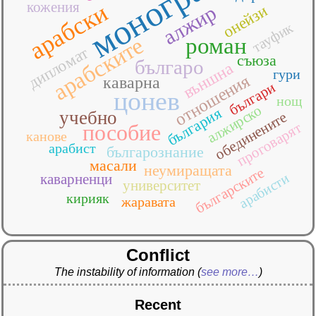
монография
кожения
арабски
алжир
онейзи
тауфик
арабските
роман
дипломат
съюза
българо
външна
гури
отношения
каварна
българи
цонев
нощ
алжирско
българия
учебно
обединените
проговарят
пособие
канове
арабист
българознание
масали
неумиращата
българските
арабисти
каварненци
университет
кирияк
жаравата
Conflict
The instability of information
(
see more…
)
Recent