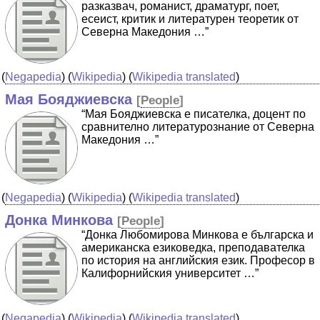
разказвач, романист, драматург, поет,
есеист, критик и литературен теоретик от
Северна Македония …”
(
Negapedia
) (
Wikipedia
) (
Wikipedia translated
)
Мая Бояджиевска
[
People
]
“Мая Бояджиевска е писателка, доцент по
сравнително литературознание от Северна
Македония …”
(
Negapedia
) (
Wikipedia
) (
Wikipedia translated
)
Донка Минкова
[
People
]
“Донка Любомирова Минкова е българска и
американска езиковедка, преподавателка
по история на английския език. Професор в
Калифорнийския университет …”
(
Negapedia
) (
Wikipedia
) (
Wikipedia translated
)