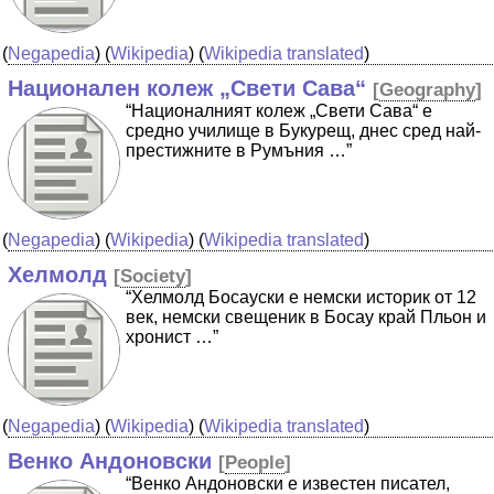
(
Negapedia
) (
Wikipedia
) (
Wikipedia translated
)
Национален колеж „Свети Сава“
[
Geography
]
“Националният колеж „Свети Сава“ е
средно училище в Букурещ, днес сред най-
престижните в Румъния …”
(
Negapedia
) (
Wikipedia
) (
Wikipedia translated
)
Хелмолд
[
Society
]
“Хелмолд Босауски е немски историк от 12
век, немски свещеник в Босау край Пльон и
хронист …”
(
Negapedia
) (
Wikipedia
) (
Wikipedia translated
)
Венко Андоновски
[
People
]
“Венко Андоновски е известен писател,