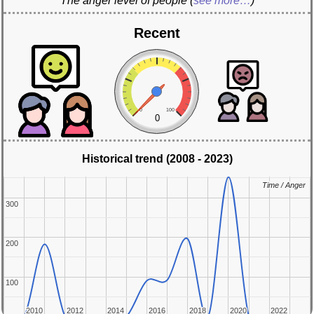
The anger level of people
(
see more…
)
Recent
0
100
0
Historical trend (2008 - 2023)
Time / Anger
Time / Anger
300
300
200
200
100
100
2010
2010
2012
2012
2014
2014
2016
2016
2018
2018
2020
2020
2022
2022