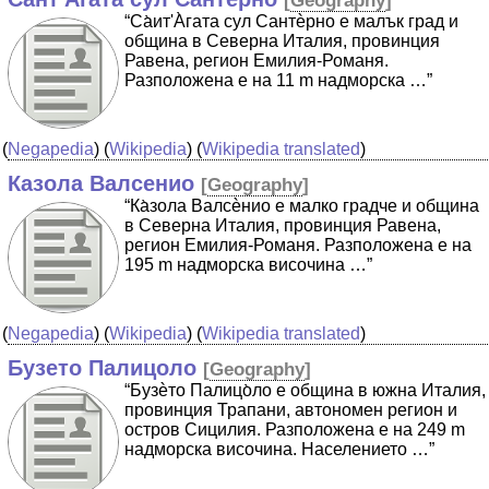
[
Geography
]
“Cа̀ит'А̀гата сул Сантѐрно е малък град и
община в Северна Италия, провинция
Равена, регион Емилия-Романя.
Разположена е на 11 m надморска …”
(
Negapedia
) (
Wikipedia
) (
Wikipedia translated
)
Казола Валсенио
[
Geography
]
“Ка̀зола Валсѐнио е малко градче и община
в Северна Италия, провинция Равена,
регион Емилия-Романя. Разположена е на
195 m надморска височина …”
(
Negapedia
) (
Wikipedia
) (
Wikipedia translated
)
Бузето Палицоло
[
Geography
]
“Бузѐто Палицо̀ло е община в южна Италия,
провинция Трапани, автономен регион и
остров Сицилия. Разположена е на 249 m
надморска височина. Населението …”