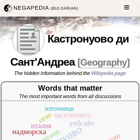
NEGAPEDIA
(BULGARIAN)
Кастронуово ди
Сант'Андреа
[
Geography
]
The hidden information behind the
Wikipedia page
Words that matter
The most important words from all discussions
източници
село
населението
уебсайт
италия
надморска