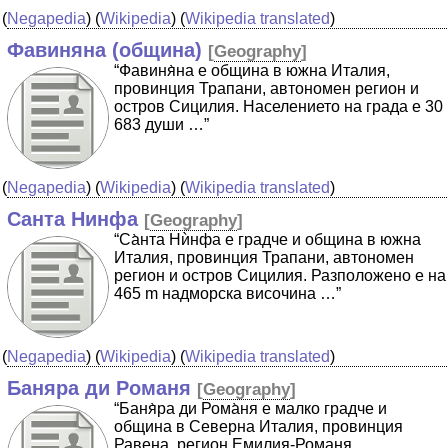
(
Negapedia
) (
Wikipedia
) (
Wikipedia translated
)
Фавиняна (община)
[
Geography
]
“Фавиня̀на е община в южна Италия,
провинция Трапани, автономен регион и
остров Сицилия. Населението на града е 30
683 души …”
(
Negapedia
) (
Wikipedia
) (
Wikipedia translated
)
Санта Нинфа
[
Geography
]
“Са̀нта Нѝнфа е градче и община в южна
Италия, провинция Трапани, автономен
регион и остров Сицилия. Разположено е на
465 m надморска височина …”
(
Negapedia
) (
Wikipedia
) (
Wikipedia translated
)
Баняра ди Романя
[
Geography
]
“Баня̀ра ди Рома̀ня е малко градче и
община в Северна Италия, провинция
Равена, регион Емилия-Романя.