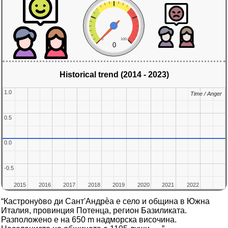
0
100
0
Historical trend (2014 - 2023)
1.0
1.0
Time / Anger
Time / Anger
0.5
0.5
0.0
0.0
-0.5
-0.5
2015
2015
2016
2016
2017
2017
2018
2018
2019
2019
2020
2020
2021
2021
2022
2022
“Кастронуо̀во ди Сант'Андрѐа е село и община в Южна
Италия, провинция Потенца, регион Базиликата.
Разположено е на 650 m надморска височина.