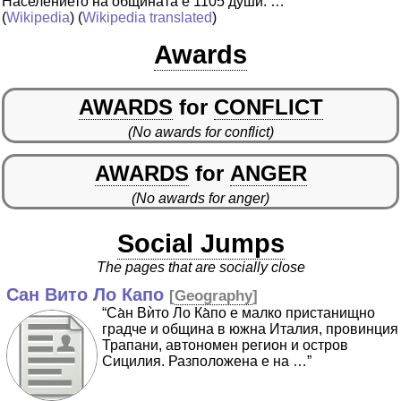
Населението на общината е 1105 души. …”
(
Wikipedia
) (
Wikipedia translated
)
Awards
AWARDS
for
CONFLICT
(No awards for conflict)
AWARDS
for
ANGER
(No awards for anger)
Social Jumps
The pages that are socially close
Сан Вито Ло Капо
[
Geography
]
“Са̀н Вѝто Ло Ка̀по е малко пристанищно
градче и община в южна Италия, провинция
Трапани, автономен регион и остров
Сицилия. Разположена е на …”