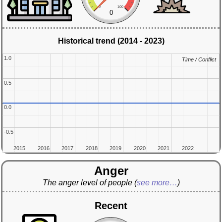
0
100
0
Historical trend (2014 - 2023)
1.0
1.0
Time / Conflict
Time / Conflict
0.5
0.5
0.0
0.0
-0.5
-0.5
2015
2015
2016
2016
2017
2017
2018
2018
2019
2019
2020
2020
2021
2021
2022
2022
Anger
The anger level of people
(
see more…
)
Recent