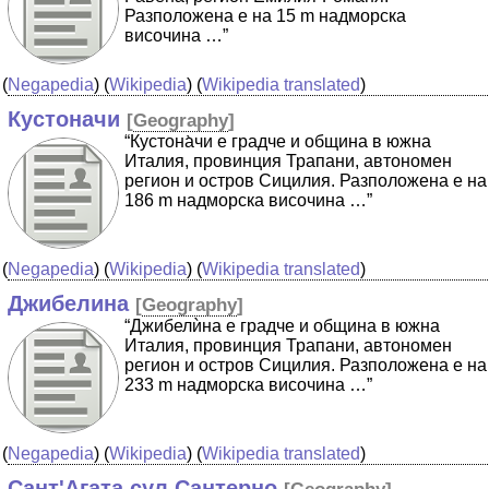
Разположена е на 15 m надморска
височина …”
(
Negapedia
) (
Wikipedia
) (
Wikipedia translated
)
Кустоначи
[
Geography
]
“Кустона̀чи е градче и община в южна
Италия, провинция Трапани, автономен
регион и остров Сицилия. Разположена е на
186 m надморска височина …”
(
Negapedia
) (
Wikipedia
) (
Wikipedia translated
)
Джибелина
[
Geography
]
“Джибелѝна е градче и община в южна
Италия, провинция Трапани, автономен
регион и остров Сицилия. Разположена е на
233 m надморска височина …”
(
Negapedia
) (
Wikipedia
) (
Wikipedia translated
)
Сант'Агата сул Сантерно